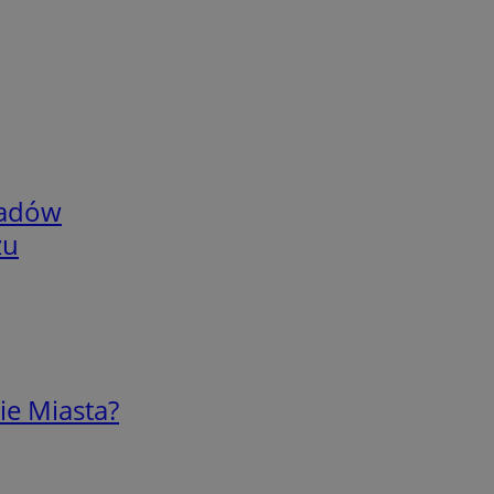
adów
zu
ie Miasta?