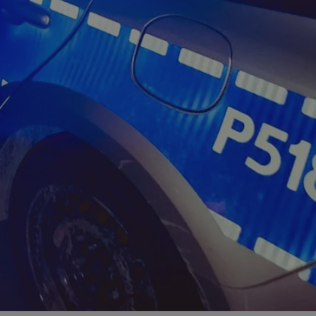
ator sesji.
ator sesji.
ator sesji.
 ludzi i botów. Jest
j, ponieważ
tów na temat
j.
 ludzi i botów. Jest
j, ponieważ
tów na temat
j.
usługę Cookie-
rencji dotyczących
est to konieczne,
działał poprawnie.
cje o zgodzie
h dotyczących
tryny. Rejestruje
ci i ustawień
ie w kolejnych
nie musi ponownie
 zwiększa wygodę i
ych.