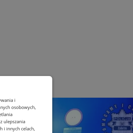
ywania i
danych osobowych,
etlania
az ulepszania
 i innych celach,