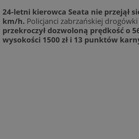
Nazwa
24-letni kierowca Seata nie przejął 
Nazwa
ustat_xq6z219uw9
km/h.
Policjanci zabrzańskiej drogówki
Nazwa
__Secure-YNID
_clck
przekroczył dozwoloną prędkość o 5
__gads
wysokości 1500 zł i 13 punktów karn
FCCDCF
MUID
__eoi
ANONCHK
_clsk
test_cookie
_ga_NBM6HFESG6
_fbp
OAID
MR