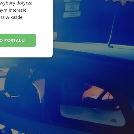
 wybory dotyczą
nym interesie
sz w każdej
DO PORTALU
esklasyfikowane
ane
owanie użytkownika i
j.