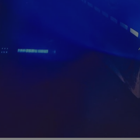
zabrze.com.pl
1 rok
Ten plik cookie przechowuje identyfik
zabrze.com.pl
1 rok
Ten plik cookie przechowuje identyfik
zabrze.com.pl
1 rok
Ten plik cookie przechowuje identyfik
29 minut 53
Ten plik cookie służy do rozróżniania
Cloudflare
sekundy
to korzystne dla strony internetowe
Inc.
umożliwia tworzenie ważnych rapor
.x.com
korzystania z jej witryny internetowe
29 minut 55
Ten plik cookie służy do rozróżniania
Cloudflare
sekund
to korzystne dla strony internetowe
Inc.
umożliwia tworzenie ważnych rapor
.twitter.com
korzystania z jej witryny internetowe
nt
4 tygodnie 2 dni
Ten plik cookie jest używany przez 
CookieScript
Script.com do zapamiętywania prefe
zabrze.com.pl
zgody użytkownika na pliki cookie. J
aby baner cookie Cookie-Script.com 
Google Privacy Policy
METADATA
5 miesięcy 4
Ten plik cookie przechowuje informa
YouTube
tygodnie
użytkownika oraz jego preferencjac
.youtube.com
prywatności podczas korzystania z wi
wybory dotyczące polityki prywatnoś
zgody, zapewniając ich przestrzegan
wizytach. Dzięki temu użytkownik 
konfigurować swoich preferencji, co
zgodność z regulacjami ochrony dan