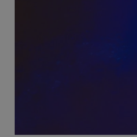
SessID
QeSessID
MvSessID
__cf_bm
__cf_bm
CookieScriptConse
VISITOR_PRIVACY_