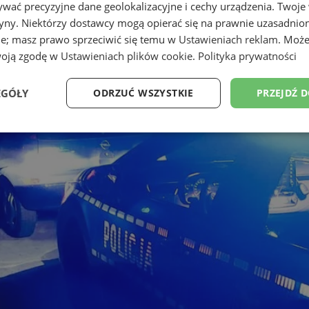
wać precyzyjne dane geolokalizacyjne i cechy urządzenia. Twoje
tryny. Niektórzy dostawcy mogą opierać się na prawnie uzasadnio
ie; masz prawo sprzeciwić się temu w
Ustawieniach reklam
. Może
woją zgodę w
Ustawieniach plików cookie
.
Polityka prywatności
EGÓŁY
ODRZUĆ WSZYSTKIE
PRZEJDŹ 
Wydajność
Targetowanie
Funkcjonalność
Ni
ezbędne
Wydajność
Targetowanie
Funkcjonalność
Niesklasyfikow
ie umożliwiają korzystanie z podstawowych funkcji strony internetowej, takich jak log
Bez niezbędnych plików cookie nie można prawidłowo korzystać ze strony internetowe
Provider
/
Okres
Opis
Domena
przechowywania