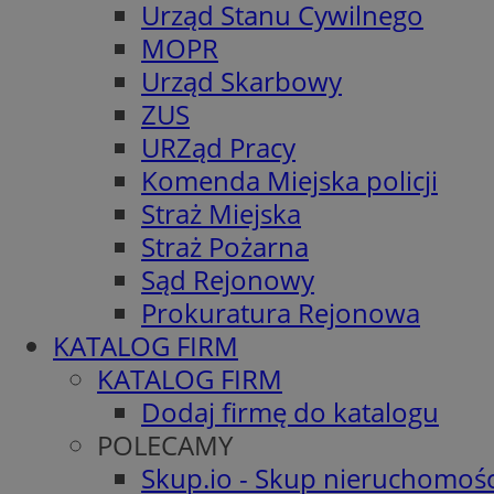
Urząd Stanu Cywilnego
MOPR
Urząd Skarbowy
ZUS
URZąd Pracy
Komenda Miejska policji
Straż Miejska
Straż Pożarna
Sąd Rejonowy
Prokuratura Rejonowa
KATALOG FIRM
KATALOG FIRM
Dodaj firmę do katalogu
POLECAMY
Skup.io - Skup nieruchomośc