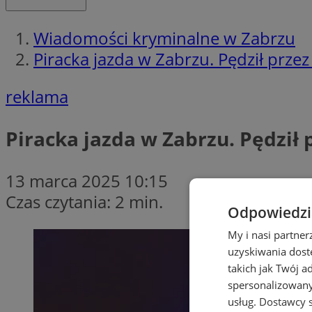
Wiadomości kryminalne w Zabrzu
Piracka jazda w Zabrzu. Pędził prze
reklama
Piracka jazda w Zabrzu. Pędził
13 marca 2025 10:15
Czas czytania: 2 min.
Odpowiedzia
My i nasi partne
uzyskiwania dost
takich jak Twój a
spersonalizowanyc
usług.
Dostawcy s