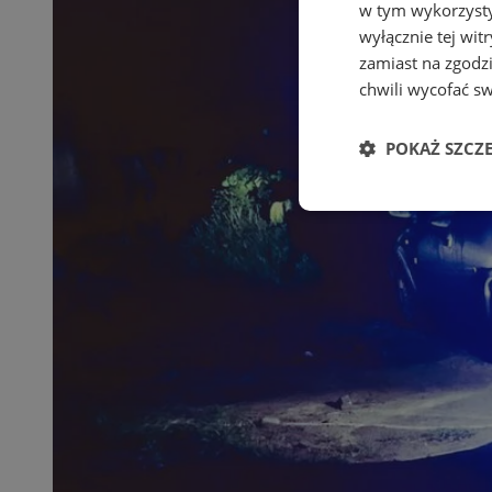
w tym wykorzysty
wyłącznie tej wi
zamiast na zgodz
chwili wycofać s
POKAŻ SZCZ
Niezbędne
Ni
Niezbędne pliki cook
zarządzanie kontem. 
Nazwa