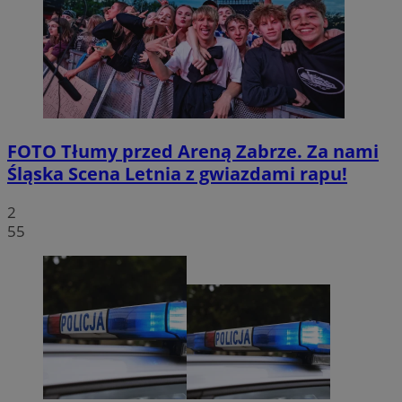
FOTO
Tłumy przed Areną Zabrze. Za nami
Śląska Scena Letnia z gwiazdami rapu!
2
55