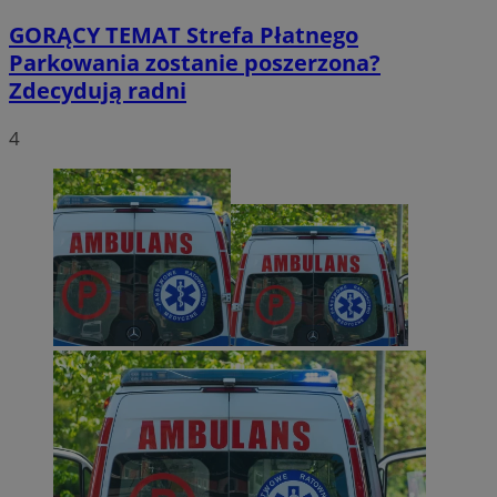
GORĄCY TEMAT
Strefa Płatnego
Parkowania zostanie poszerzona?
Zdecydują radni
4