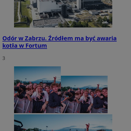
Odór w Zabrzu. Źródłem ma być awaria
kotła w Fortum
3