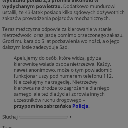
wykazało ponad 2,5 promila alkoholu w
wydychanym powietrzu.
Dodatkowo mundurowi
ustalili, że 43-latek posiada kilka sądowych dożywotnich
zakazów prowadzenia pojazdów mechanicznych.
Teraz mężczyzna odpowie za kierowanie w stanie
nietrzeźwości oraz jazdę pomimo orzeczonego zakazu.
Grozi mu kara do 5 lat pozbawienia wolności, a o jego
dalszym losie zadecyduje Sąd.
Apelujemy do osób, które widzą, gdy za
kierownicę wsiada osoba nietrzeźwa. Każdy,
nawet anonimowo, może o tym powiadomić
funkcjonariuszy pod numerem telefonu 112.
Nie czekajmy na tragedię. Nietrzeźwy
kierowca na drodze to zagrożenie dla niego
samego, ale też dla życia i zdrowia innych
uczestników ruchu drogowego
–
przypomina zabrzańska
Policja
.
Słuchaj
⏵︎
Tagi: