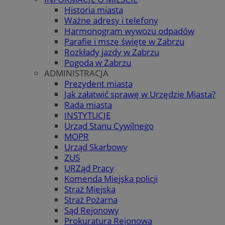
Historia miasta
Ważne adresy i telefony
Harmonogram wywozu odpadów
Parafie i msze święte w Zabrzu
Rozkłady jazdy w Zabrzu
Pogoda w Zabrzu
ADMINISTRACJA
Prezydent miasta
Jak załatwić sprawę w Urzędzie Miasta?
Rada miasta
INSTYTUCJE
Urząd Stanu Cywilnego
MOPR
Urząd Skarbowy
ZUS
URZąd Pracy
Komenda Miejska policji
Straż Miejska
Straż Pożarna
Sąd Rejonowy
Prokuratura Rejonowa