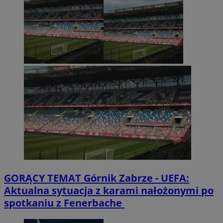
GORĄCY TEMAT
Górnik Zabrze - UEFA:
Aktualna sytuacja z karami nałożonymi po
spotkaniu z Fenerbache