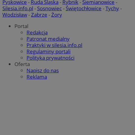
Pyskowice
-
Ruda Śląska
-
Rybnik
-
Siemianowice
-
Silesia.info.pl
-
Sosnowiec
-
Świętochłowice
-
Tychy
-
Wodzisław
-
Zabrze
-
Żory
Portal
Redakcja
Patronat medialny
Praktyki w silesia.info.pl
Regulaminy portali
Polityka prywatności
Oferta
Napisz do nas
Reklama