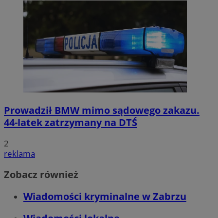
Prowadził BMW mimo sądowego zakazu.
44-latek zatrzymany na DTŚ
2
reklama
Zobacz również
Wiadomości kryminalne w Zabrzu