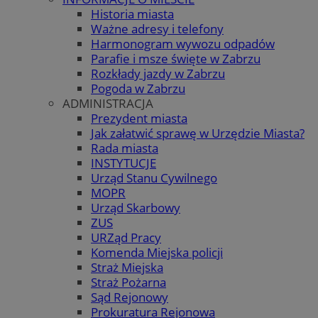
Historia miasta
Ważne adresy i telefony
Harmonogram wywozu odpadów
Parafie i msze święte w Zabrzu
Rozkłady jazdy w Zabrzu
Pogoda w Zabrzu
ADMINISTRACJA
Prezydent miasta
Jak załatwić sprawę w Urzędzie Miasta?
Rada miasta
INSTYTUCJE
Urząd Stanu Cywilnego
MOPR
Urząd Skarbowy
ZUS
URZąd Pracy
Komenda Miejska policji
Straż Miejska
Straż Pożarna
Sąd Rejonowy
Prokuratura Rejonowa