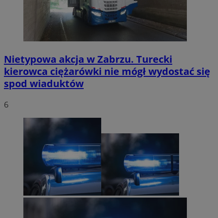
Nietypowa akcja w Zabrzu. Turecki
kierowca ciężarówki nie mógł wydostać się
spod wiaduktów
6