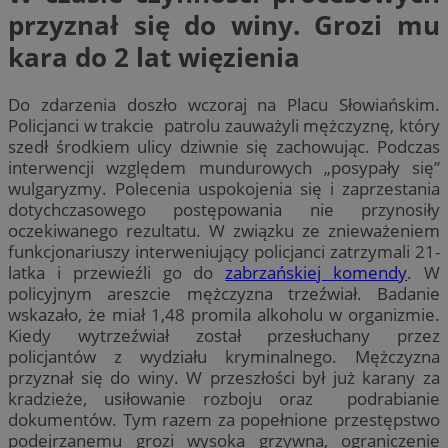
przyznał się do winy. Grozi mu
kara do 2 lat więzienia
Do zdarzenia doszło wczoraj na Placu Słowiańskim.
Policjanci w trakcie patrolu zauważyli mężczyznę, który
szedł środkiem ulicy dziwnie się zachowując. Podczas
interwencji względem mundurowych „posypały się”
wulgaryzmy. Polecenia uspokojenia się i zaprzestania
dotychczasowego postępowania nie przynosiły
oczekiwanego rezultatu. W związku ze znieważeniem
funkcjonariuszy interweniujący policjanci zatrzymali 21-
latka i przewieźli go do
zabrzańskiej komendy
. W
policyjnym areszcie mężczyzna trzeźwiał. Badanie
wskazało, że miał 1,48 promila alkoholu w organizmie.
Kiedy wytrzeźwiał został przesłuchany przez
policjantów z wydziału kryminalnego. Mężczyzna
przyznał się do winy. W przeszłości był już karany za
kradzieże, usiłowanie rozboju oraz podrabianie
dokumentów. Tym razem za popełnione przestępstwo
podejrzanemu grozi wysoka grzywna, ograniczenie