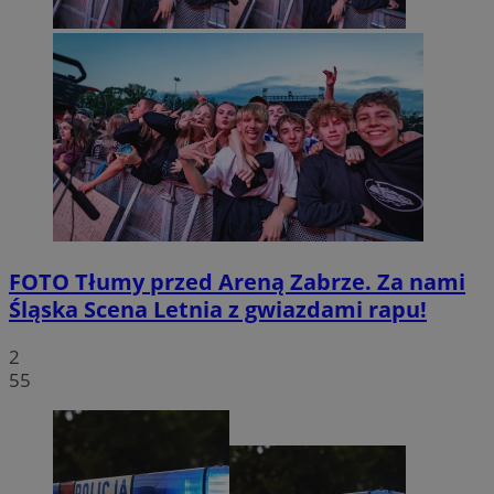
FOTO
Tłumy przed Areną Zabrze. Za nami
Śląska Scena Letnia z gwiazdami rapu!
2
55