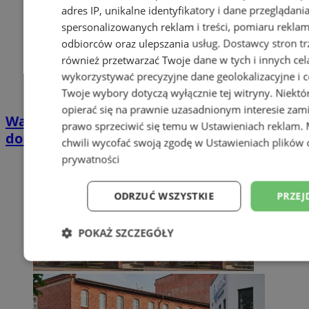
adres IP, unikalne identyfikatory i dane przeglądani
spersonalizowanych reklam i treści, pomiaru reklam i
odbiorców oraz ulepszania usług.
Dostawcy stron tr
również przetwarzać Twoje dane w tych i innych cel
wykorzystywać precyzyjne dane geolokalizacyjne i c
Twoje wybory dotyczą wyłącznie tej witryny. Niekt
opierać się na prawnie uzasadnionym interesie zami
Wakacyjny wypoczynek nad Bałtykiem w
prawo sprzeciwić się temu w
Ustawieniach reklam
.
domkach Szmaragdowe Morze
chwili wycofać swoją zgodę w
Ustawieniach plików 
prywatności
ODRZUĆ WSZYSTKIE
PRZEJ
POKAŻ SZCZEGÓŁY
Niezbędne
Wydajność
Targetowani