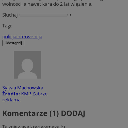
wolności, a nawet kara do 2 lat więzienia.
Słuchaj
⏵︎
Tagi:
policja
interwencja
Udostępnij
Sylwia Machowska
Źródło:
KMP Zabrze
reklama
Komentarze (1)
DODAJ
Ta zniewaga krwi wymaga !;)