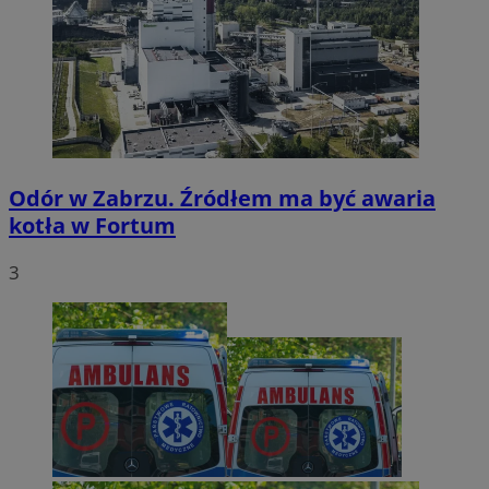
Odór w Zabrzu. Źródłem ma być awaria
kotła w Fortum
3