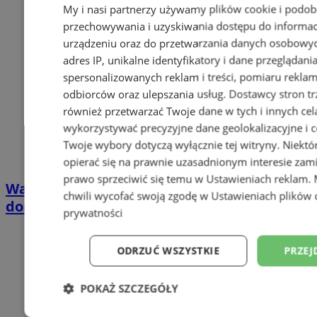
My i nasi partnerzy używamy plików cookie i podob
przechowywania i uzyskiwania dostępu do informac
urządzeniu oraz do przetwarzania danych osobowych
adres IP, unikalne identyfikatory i dane przeglądani
spersonalizowanych reklam i treści, pomiaru reklam i
odbiorców oraz ulepszania usług.
Dostawcy stron tr
również przetwarzać Twoje dane w tych i innych cel
wykorzystywać precyzyjne dane geolokalizacyjne i c
Twoje wybory dotyczą wyłącznie tej witryny. Niekt
opierać się na prawnie uzasadnionym interesie zami
prawo sprzeciwić się temu w
Ustawieniach reklam
.
Wakacyjny wypoczynek nad Bałtykiem w
chwili wycofać swoją zgodę w
Ustawieniach plików 
domkach Szmaragdowe Morze
prywatności
ODRZUĆ WSZYSTKIE
PRZEJ
POKAŻ SZCZEGÓŁY