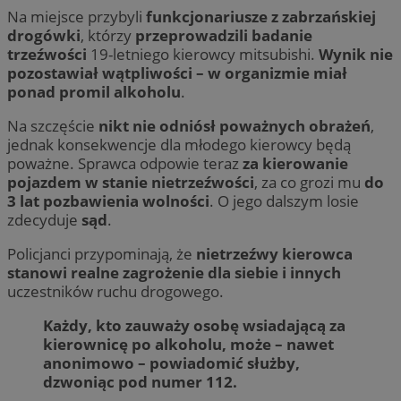
Na miejsce przybyli
funkcjonariusze z zabrzańskiej
drogówki
, którzy
przeprowadzili badanie
trzeźwości
19-letniego kierowcy mitsubishi.
Wynik nie
pozostawiał wątpliwości – w organizmie miał
ponad promil alkoholu
.
Na szczęście
nikt nie odniósł poważnych obrażeń
,
jednak konsekwencje dla młodego kierowcy będą
poważne. Sprawca odpowie teraz
za kierowanie
pojazdem w stanie nietrzeźwości
, za co grozi mu
do
3 lat pozbawienia wolności
. O jego dalszym losie
zdecyduje
sąd
.
Policjanci przypominają, że
nietrzeźwy kierowca
stanowi realne zagrożenie dla siebie i innych
uczestników ruchu drogowego.
Każdy, kto zauważy osobę wsiadającą za
kierownicę po alkoholu, może – nawet
anonimowo – powiadomić służby,
dzwoniąc pod numer 112.