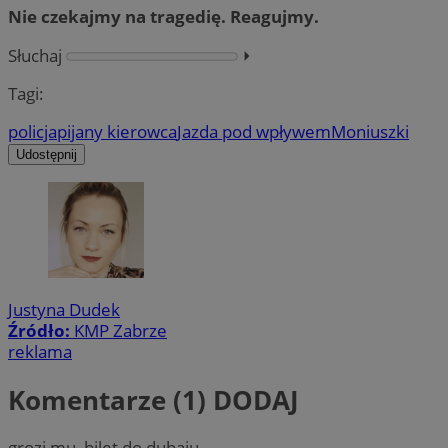
Nie czekajmy na tragedię. Reagujmy.
Słuchaj
⏵︎
Tagi:
policja
pijany kierowca
Jazda pod wpływem
Moniuszki
Udostępnij
Justyna Dudek
Źródło:
KMP Zabrze
reklama
Komentarze (1)
DODAJ
grozi mu, bilet do dubaju