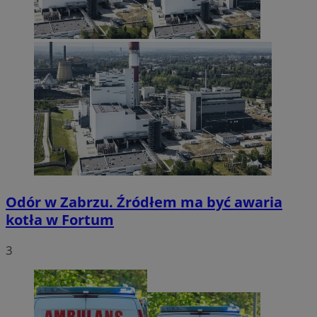
Odór w Zabrzu. Źródłem ma być awaria
kotła w Fortum
3