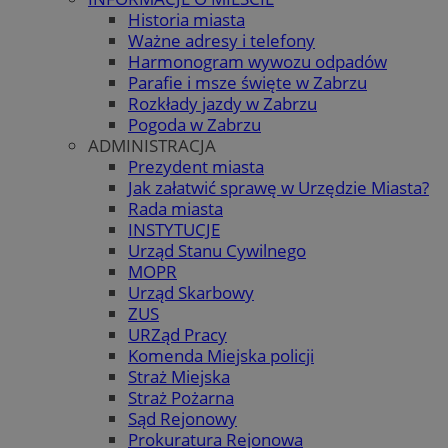
Historia miasta
Ważne adresy i telefony
Harmonogram wywozu odpadów
Parafie i msze święte w Zabrzu
Rozkłady jazdy w Zabrzu
Pogoda w Zabrzu
ADMINISTRACJA
Prezydent miasta
Jak załatwić sprawę w Urzędzie Miasta?
Rada miasta
INSTYTUCJE
Urząd Stanu Cywilnego
MOPR
Urząd Skarbowy
ZUS
URZąd Pracy
Komenda Miejska policji
Straż Miejska
Straż Pożarna
Sąd Rejonowy
Prokuratura Rejonowa