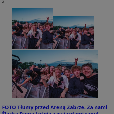
2
FOTO
Tłumy przed Areną Zabrze. Za nami
Śląska Scena Letnia z gwiazdami rapu!