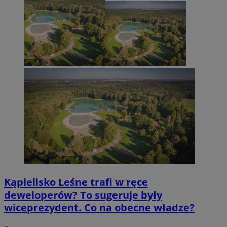
Kąpielisko Leśne trafi w ręce
deweloperów? To sugeruje były
wiceprezydent. Co na obecne władze?