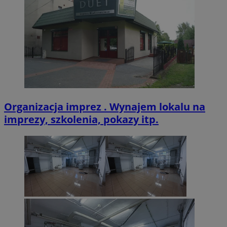
VISITOR_PRIVACY_METADATA
5 miesięcy 4
YouTube
tygodnie
.youtube.com
Organizacja imprez . Wynajem lokalu na
imprezy, szkolenia, pokazy itp.