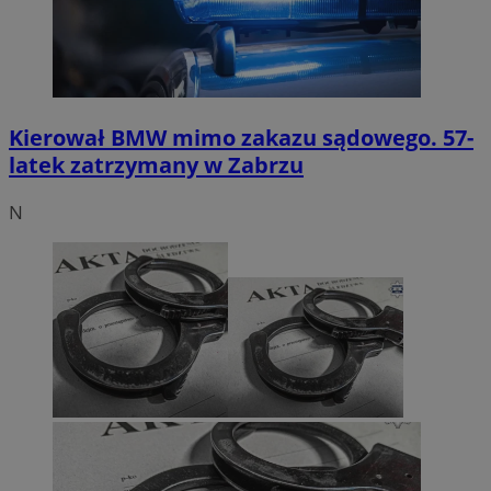
Kierował BMW mimo zakazu sądowego. 57-
latek zatrzymany w Zabrzu
N