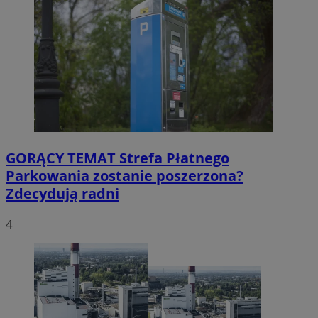
GORĄCY TEMAT
Strefa Płatnego
Parkowania zostanie poszerzona?
Zdecydują radni
4