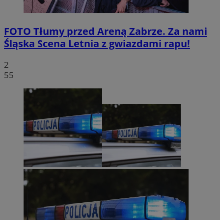
FOTO
Tłumy przed Areną Zabrze. Za nami
Śląska Scena Letnia z gwiazdami rapu!
2
55