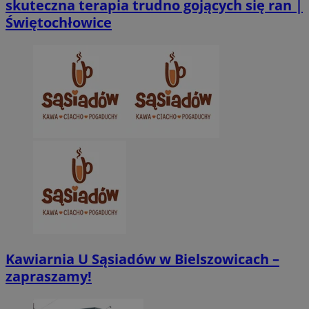
skuteczna terapia trudno gojących się ran |
Świętochłowice
CookieScriptConsent
4 tygodnie 2 dn
CookieScript
zabrze.com.pl
VISITOR_PRIVACY_METADATA
5 miesięcy 4
YouTube
tygodnie
.youtube.com
Kawiarnia U Sąsiadów w Bielszowicach –
zapraszamy!