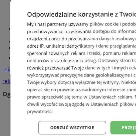
Odpowiedzialne korzystanie z Twoi
My i nasi partnerzy używamy plików cookie i podob
Optyk, okulista
przechowywania i uzyskiwania dostępu do informac
Zabrze
urządzeniu oraz do przetwarzania danych osobowych
Największy sklep z częściami online!
adres IP, unikalne identyfikatory i dane przeglądani
Książeczka sanepidowska
spersonalizowanych reklam i treści, pomiaru reklam i
Tworzenie stron www -Zabrze
odbiorców oraz ulepszania usług.
Dostawcy stron tr
również przetwarzać Twoje dane w tych i innych cel
reklama
wykorzystywać precyzyjne dane geolokalizacyjne i c
reklama
Twoje wybory dotyczą wyłącznie tej witryny. Niekt
opierać się na prawnie uzasadnionym interesie zami
Ogłoszenia
prawo sprzeciwić się temu w
Ustawieniach reklam
.
chwili wycofać swoją zgodę w
Ustawieniach plików 
prywatności
ODRZUĆ WSZYSTKIE
PRZEJ