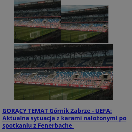
GORĄCY TEMAT
Górnik Zabrze - UEFA:
Aktualna sytuacja z karami nałożonymi po
spotkaniu z Fenerbache