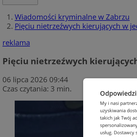
Wiadomości kryminalne w Zabrzu
Pięciu nietrzeźwych kierujących w j
reklama
Pięciu nietrzeźwych kierującyc
06 lipca 2026 09:44
Czas czytania: 3 min.
Odpowiedzia
My i nasi partne
uzyskiwania dost
takich jak Twój a
spersonalizowanyc
usług.
Dostawcy s