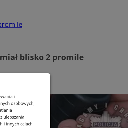
promile
miał blisko 2 promile
ywania i
danych osobowych,
etlania
az ulepszania
 i innych celach,