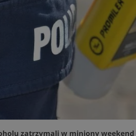
zabrze.com.pl
1 rok
Ten plik cookie przechowuje identyfik
zabrze.com.pl
1 rok
Ten plik cookie przechowuje identyfik
zabrze.com.pl
1 rok
Ten plik cookie przechowuje identyfik
29 minut 53
Ten plik cookie służy do rozróżniania
Cloudflare
sekundy
to korzystne dla strony internetowe
Inc.
umożliwia tworzenie ważnych rapor
.x.com
korzystania z jej witryny internetowe
29 minut 55
Ten plik cookie służy do rozróżniania
Cloudflare
sekund
to korzystne dla strony internetowe
Inc.
umożliwia tworzenie ważnych rapor
.twitter.com
korzystania z jej witryny internetowe
nt
4 tygodnie 2 dni
Ten plik cookie jest używany przez 
CookieScript
Script.com do zapamiętywania prefe
zabrze.com.pl
zgody użytkownika na pliki cookie. J
aby baner cookie Cookie-Script.com 
Google Privacy Policy
METADATA
5 miesięcy 4
Ten plik cookie przechowuje informa
YouTube
tygodnie
użytkownika oraz jego preferencjac
.youtube.com
prywatności podczas korzystania z wi
wybory dotyczące polityki prywatnoś
zgody, zapewniając ich przestrzegan
wizytach. Dzięki temu użytkownik 
konfigurować swoich preferencji, co
zgodność z regulacjami ochrony dan
oholu zatrzymali w miniony weekend z