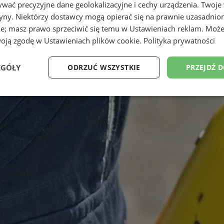
wać precyzyjne dane geolokalizacyjne i cechy urządzenia. Twoje
tryny. Niektórzy dostawcy mogą opierać się na prawnie uzasadnio
ie; masz prawo sprzeciwić się temu w
Ustawieniach reklam
. Może
woją zgodę w
Ustawieniach plików cookie
.
Polityka prywatności
EGÓŁY
ODRZUĆ WSZYSTKIE
PRZEJDŹ 
Wydajność
Targetowanie
Funkcjonalność
Ni
ezbędne
Wydajność
Targetowanie
Funkcjonalność
Niesklasyfikow
ie umożliwiają korzystanie z podstawowych funkcji strony internetowej, takich jak log
Bez niezbędnych plików cookie nie można prawidłowo korzystać ze strony internetowe
Provider
/
Okres
Opis
Domena
przechowywania