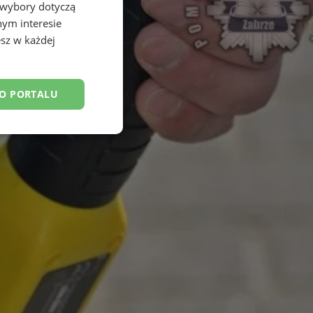
 wybory dotyczą
nym interesie
sz w każdej
DO PORTALU
esklasyfikowane
ane
owanie użytkownika i
j.