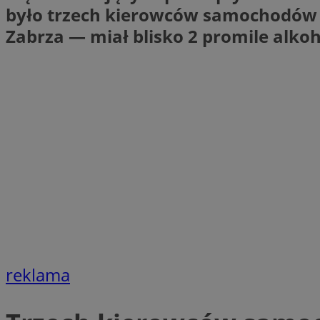
było trzech kierowców samochodów i
Nazwa
Zabrza — miał blisko 2 promile alko
Nazwa
ustat_xq6z219uw9
Nazwa
__Secure-YNID
_clck
__gads
FCCDCF
MUID
__eoi
ANONCHK
_clsk
test_cookie
_ga_NBM6HFESG6
_fbp
reklama
OAID
MR