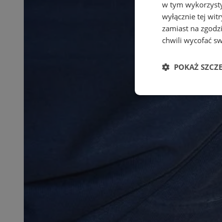
w tym wykorzysty
wyłącznie tej wi
zamiast na zgodz
chwili wycofać s
POKAŻ SZCZ
Niezbędne
Ni
Niezbędne pliki cook
zarządzanie kontem. 
Nazwa