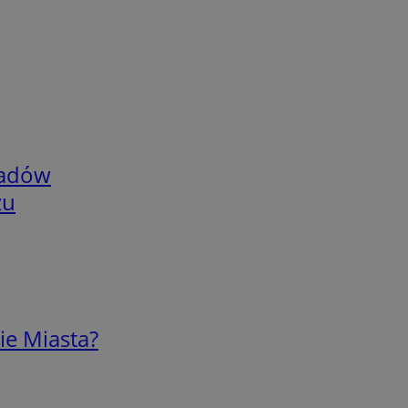
adów
zu
ie Miasta?