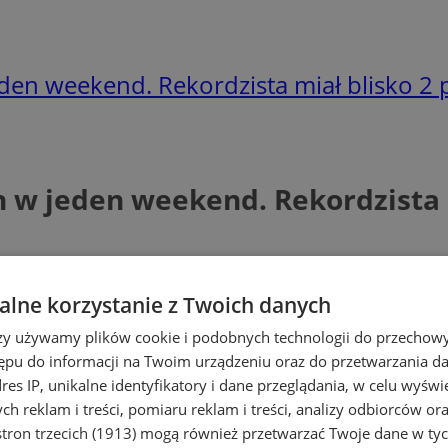
eden weekend. Rekordzista miał blisko 2 
h w jeden weekend. Rekordzista 
lne korzystanie z Twoich danych
rzy używamy plików cookie i podobnych technologii do przechow
ępu do informacji na Twoim urządzeniu oraz do przetwarzania 
dres IP, unikalne identyfikatory i dane przeglądania, w celu wyświ
h reklam i treści, pomiaru reklam i treści, analizy odbiorców or
tron trzecich (1913)
mogą również przetwarzać Twoje dane w tych