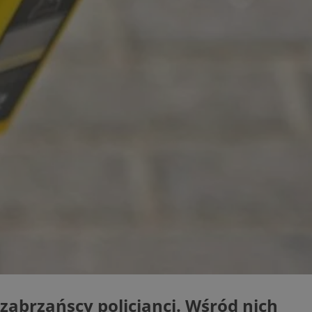
ator sesji.
ator sesji.
ator sesji.
 ludzi i botów. Jest
j, ponieważ
tów na temat
j.
 ludzi i botów. Jest
j, ponieważ
tów na temat
j.
usługę Cookie-
rencji dotyczących
est to konieczne,
działał poprawnie.
cje o zgodzie
h dotyczących
tryny. Rejestruje
ci i ustawień
ie w kolejnych
nie musi ponownie
 zwiększa wygodę i
ych.
abrzańscy policjanci. Wśród nich