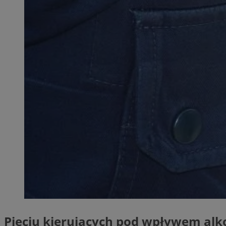
SessID
QeSessID
MvSessID
__cf_bm
__cf_bm
CookieScriptConse
VISITOR_PRIVACY_
Pięciu kierujących pod wpływem alk