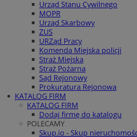
Urząd Stanu Cywilnego
MOPR
Urząd Skarbowy
ZUS
URZąd Pracy
Komenda Miejska policji
Straż Miejska
Straż Pożarna
Sąd Rejonowy
Prokuratura Rejonowa
KATALOG FIRM
KATALOG FIRM
Dodaj firmę do katalogu
POLECAMY
Skup.io - Skup nieruchomośc