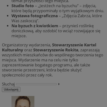
temat przyszłości tego miejsca.
Studio foto
– „Jestżech na byzuchu” – zdjęcia,
które będą przypominały o tym wyjątkowym dniu.
Wystawa fotograficzna
– „Zdjęcia Zabrza, które
Was zaskoczą”.
Na byzuch z kwiotkiem
– przynieś roślinkę
doniczkową, aby ozdobić to wciąż rozwijające się
miejsce.
Organizatorzy wydarzenia,
Stowarzyszenie Kartel
Kulturalny
oraz
Stowarzyszenie Rokita
, zapraszają
wszystkich mieszkańców do wspólnego tworzenia tego
miejsca. Wydarzenie ma na celu nie tylko
zaprezentowanie bogatego programu, ale także
stworzenie przestrzeni, która będzie służyć
społeczności przez cały rok.
Słuchaj
⏵︎
Udostępnij