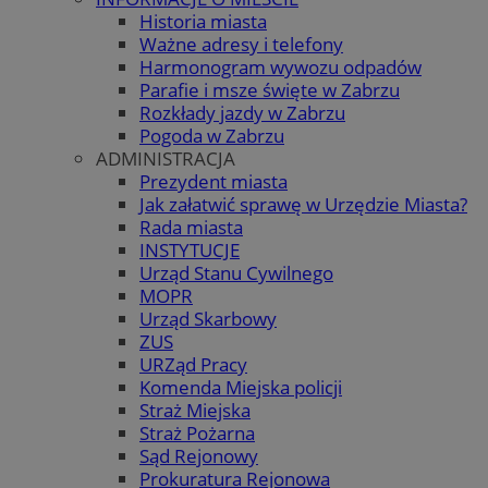
Historia miasta
Ważne adresy i telefony
Harmonogram wywozu odpadów
Parafie i msze święte w Zabrzu
Rozkłady jazdy w Zabrzu
Pogoda w Zabrzu
ADMINISTRACJA
Prezydent miasta
Jak załatwić sprawę w Urzędzie Miasta?
Rada miasta
INSTYTUCJE
Urząd Stanu Cywilnego
MOPR
Urząd Skarbowy
ZUS
URZąd Pracy
Komenda Miejska policji
Straż Miejska
Straż Pożarna
Sąd Rejonowy
Prokuratura Rejonowa