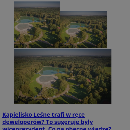
Kąpielisko Leśne trafi w ręce
deweloperów? To sugeruje były
wiceprezydent. Co na obecne władze?