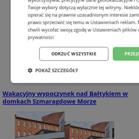
Twoje wybory dotyczą wyłącznie tej witryny. Niekt
opierać się na prawnie uzasadnionym interesie zami
prawo sprzeciwić się temu w
Ustawieniach reklam
.
chwili wycofać swoją zgodę w
Ustawieniach plików 
prywatności
ODRZUĆ WSZYSTKIE
PRZEJ
POKAŻ SZCZEGÓŁY
Niezbędne
Wydajność
Targetowani
Wakacyjny wypoczynek nad Bałtykiem w
domkach Szmaragdowe Morze
Niesklasyfikowane