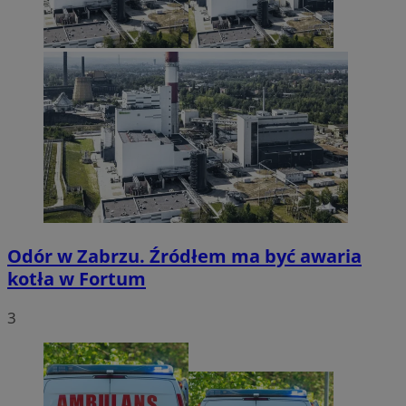
Odór w Zabrzu. Źródłem ma być awaria
kotła w Fortum
3