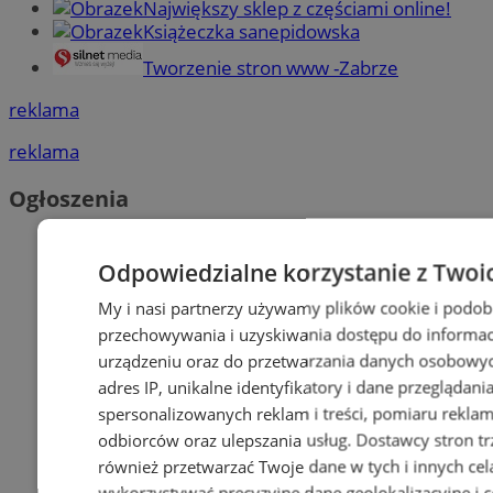
Największy sklep z częściami online!
Książeczka sanepidowska
Tworzenie stron www -Zabrze
reklama
reklama
Ogłoszenia
Odpowiedzialne korzystanie z Twoi
My i nasi partnerzy używamy plików cookie i podob
przechowywania i uzyskiwania dostępu do informac
urządzeniu oraz do przetwarzania danych osobowych
adres IP, unikalne identyfikatory i dane przeglądani
spersonalizowanych reklam i treści, pomiaru reklam i
odbiorców oraz ulepszania usług.
Dostawcy stron tr
również przetwarzać Twoje dane w tych i innych cel
wykorzystywać precyzyjne dane geolokalizacyjne i c