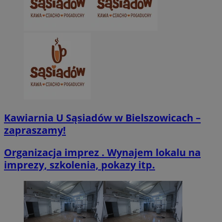
VISITOR_PRIVACY_METADATA
5 miesięcy 4
YouTube
tygodnie
.youtube.com
Kawiarnia U Sąsiadów w Bielszowicach –
zapraszamy!
Organizacja imprez . Wynajem lokalu na
imprezy, szkolenia, pokazy itp.