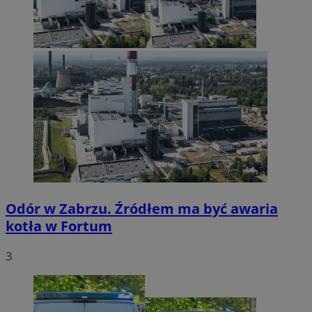
Odór w Zabrzu. Źródłem ma być awaria
kotła w Fortum
3