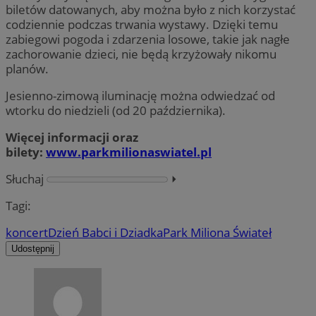
biletów datowanych, aby można było z nich korzystać
codziennie podczas trwania wystawy. Dzięki temu
zabiegowi pogoda i zdarzenia losowe, takie jak nagłe
zachorowanie dzieci, nie będą krzyżowały nikomu
planów.
Jesienno-zimową iluminację można odwiedzać od
wtorku do niedzieli (od 20 października).
Więcej informacji oraz
bilety:
www.parkmilionaswiatel.pl
Słuchaj
⏵︎
Tagi:
koncert
Dzień Babci i Dziadka
Park Miliona Świateł
Udostępnij