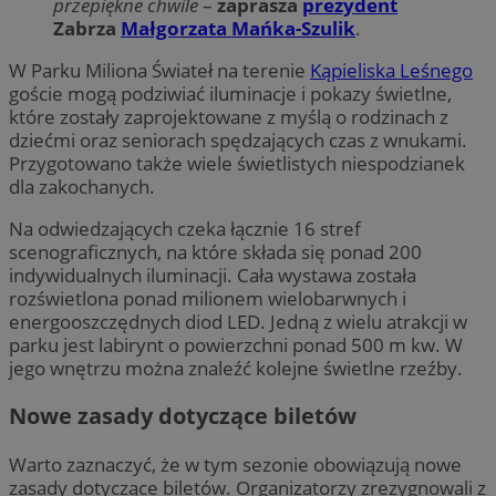
przepiękne chwile
–
zaprasza
prezydent
Zabrza
Małgorzata Mańka-Szulik
.
W Parku Miliona Świateł na terenie
Kąpieliska Leśnego
goście mogą podziwiać iluminacje i pokazy świetlne,
które zostały zaprojektowane z myślą o rodzinach z
dziećmi oraz seniorach spędzających czas z wnukami.
Przygotowano także wiele świetlistych niespodzianek
dla zakochanych.
Na odwiedzających czeka łącznie 16 stref
scenograficznych, na które składa się ponad 200
indywidualnych iluminacji. Cała wystawa została
rozświetlona ponad milionem wielobarwnych i
energooszczędnych diod LED. Jedną z wielu atrakcji w
parku jest labirynt o powierzchni ponad 500 m kw. W
jego wnętrzu można znaleźć kolejne świetlne rzeźby.
Nowe zasady dotyczące biletów
Warto zaznaczyć, że w tym sezonie obowiązują nowe
zasady dotyczące biletów. Organizatorzy zrezygnowali z