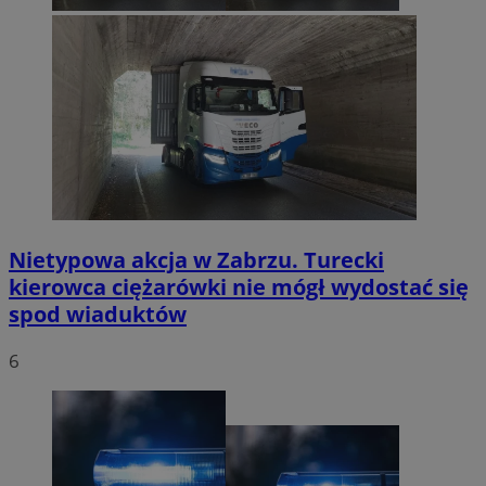
Nietypowa akcja w Zabrzu. Turecki
kierowca ciężarówki nie mógł wydostać się
spod wiaduktów
6