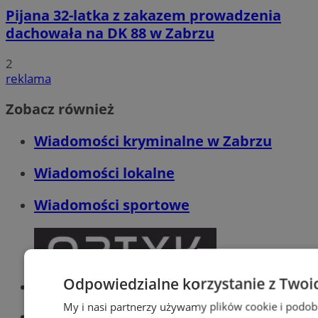
Pijana 32-latka z zakazem prowadzenia
dachowała na DK 88 w Zabrzu
2
reklama
Zobacz również
Wiadomości kryminalne w Zabrzu
Wiadomości lokalne
Wiadomości sportowe
Odpowiedzialne korzystanie z Twoi
Optyk, okulista
Zabrze
My i nasi partnerzy używamy plików cookie i podob
Największy sklep z częściami online!