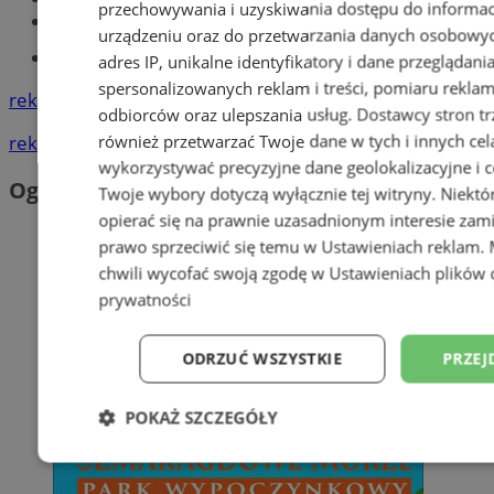
przechowywania i uzyskiwania dostępu do informac
Książeczka sanepidowska
urządzeniu oraz do przetwarzania danych osobowych
Tworzenie stron www -Zabrze
adres IP, unikalne identyfikatory i dane przeglądani
spersonalizowanych reklam i treści, pomiaru reklam i
reklama
odbiorców oraz ulepszania usług.
Dostawcy stron tr
również przetwarzać Twoje dane w tych i innych cel
reklama
wykorzystywać precyzyjne dane geolokalizacyjne i c
Ogłoszenia
Twoje wybory dotyczą wyłącznie tej witryny. Niekt
opierać się na prawnie uzasadnionym interesie zami
prawo sprzeciwić się temu w
Ustawieniach reklam
.
chwili wycofać swoją zgodę w
Ustawieniach plików 
prywatności
ODRZUĆ WSZYSTKIE
PRZEJ
POKAŻ SZCZEGÓŁY
Niezbędne
Wydajność
Targetowani