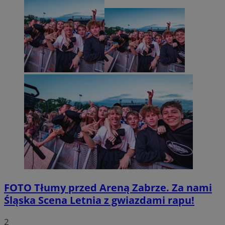
FOTO
Tłumy przed Areną Zabrze. Za nami
Śląska Scena Letnia z gwiazdami rapu!
2