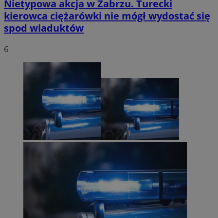
Nietypowa akcja w Zabrzu. Turecki
kierowca ciężarówki nie mógł wydostać się
spod wiaduktów
6