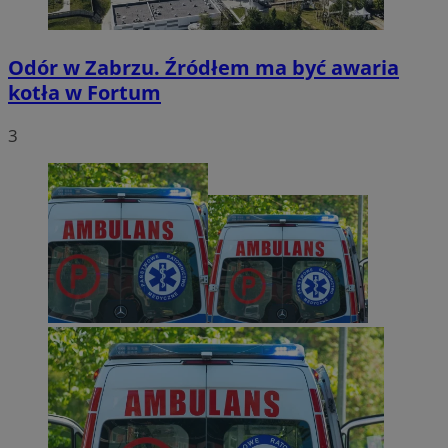
Odór w Zabrzu. Źródłem ma być awaria
kotła w Fortum
3