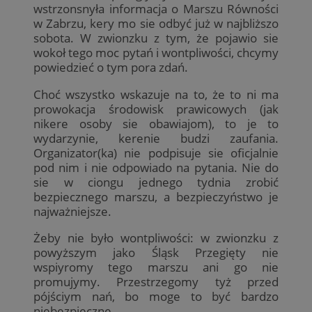
wstrzonsnyła informacja o Marszu Równości
w Zabrzu, kery mo sie odbyć już w najbliższo
sobota. W zwionzku z tym, że pojawio sie
wokoł tego moc pytań i wontpliwości, chcymy
powiedzieć o tym pora zdań.
Choć wszystko wskazuje na to, że to ni ma
prowokacja środowisk prawicowych (jak
nikere osoby sie obawiajom), to je to
wydarzynie, kerenie budzi zaufania.
Organizator(ka) nie podpisuje sie oficjalnie
pod nim i nie odpowiado na pytania. Nie do
sie w ciongu jednego tydnia zrobić
bezpiecznego marszu, a bezpieczyństwo je
najważniejsze.
Żeby nie było wontpliwości: w zwionzku z
powyższym jako Śląsk Przegięty nie
wspiyromy tego marszu ani go nie
promujymy. Przestrzegomy tyż przed
pójściym nań, bo moge to być bardzo
niebezpieczne.