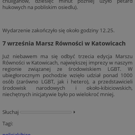
chuliganów, dziesięć minut później użyło petard
hukowych na pobliskim osiedlu).
Wydarzenie zakończyło się około godziny 12.25.
7 września Marsz Równości w Katowicach
Już niebawem ma się odbyć trzecia edycja Marszu
Równości w Katowicach, największej imprezy w naszym
regionie związanej ze środowiskiem LGBT. W
ubiegłorocznym pochodzie wzięło udział ponad 1000
osób (zarówno LGBT, jak i hetero), a przedstawicieli
środowisk narodowych i około-kibiciowskich,
niechętnych inicjatywie było po wielokroć mniej.
Słuchaj
⏵︎
Tagi:
policja
kibice