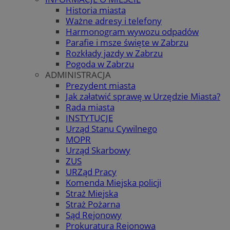
Historia miasta
Ważne adresy i telefony
Harmonogram wywozu odpadów
Parafie i msze święte w Zabrzu
Rozkłady jazdy w Zabrzu
Pogoda w Zabrzu
ADMINISTRACJA
Prezydent miasta
Jak załatwić sprawę w Urzędzie Miasta?
Rada miasta
INSTYTUCJE
Urząd Stanu Cywilnego
MOPR
Urząd Skarbowy
ZUS
URZąd Pracy
Komenda Miejska policji
Straż Miejska
Straż Pożarna
Sąd Rejonowy
Prokuratura Rejonowa