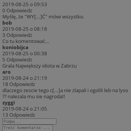
2019-08-25 o 09:53
0
Odpowiedz
Myślę, że "WY[...]Ć" mówi wszystko.
bob
2019-08-25 o 08:18
3
Odpowiedz
Co tu komentować...
koniobijca
2019-08-25 o 00:38
5
Odpowiedz
Grala Największy idiota w Zabrzu
aro
2019-08-24 o 21:19
18
Odpowiedz
dlaczego zescie tego c[...]a nie zlapali i ogolili leb na lyso
?? nalezala mu sie nagroda!!
zyggi
2019-08-24 o 21:05
13
Odpowiedz