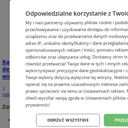
Odpowiedzialne korzystanie z Twoi
My i nasi partnerzy używamy plików cookie i podob
przechowywania i uzyskiwania dostępu do informac
urządzeniu oraz do przetwarzania danych osobowych
adres IP, unikalne identyfikatory i dane przeglądani
spersonalizowanych reklam i treści, pomiaru reklam i
odbiorców oraz ulepszania usług.
Dostawcy stron tr
Kąpielisko Leśne trafi w ręce
również przetwarzać Twoje dane w tych i innych cel
deweloperów? To sugeruje były
wykorzystywać precyzyjne dane geolokalizacyjne i c
wiceprezydent. Co na obecne władze?
Twoje wybory dotyczą wyłącznie tej witryny. Niekt
opierać się na prawnie uzasadnionym interesie zami
2
prawo sprzeciwić się temu w
Ustawieniach reklam
.
reklama
chwili wycofać swoją zgodę w
Ustawieniach plików 
prywatności
Zobacz również
Wiadomości kryminalne w Zabrzu
ODRZUĆ WSZYSTKIE
PRZEJ