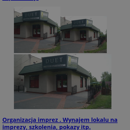
CookieScriptConsent
4 tygodnie 2 dn
CookieScript
zabrze.com.pl
VISITOR_PRIVACY_METADATA
5 miesięcy 4
YouTube
tygodnie
.youtube.com
Organizacja imprez . Wynajem lokalu na
imprezy, szkolenia, pokazy itp.