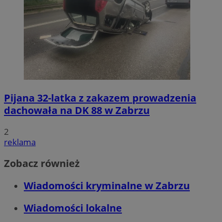
Pijana 32-latka z zakazem prowadzenia
dachowała na DK 88 w Zabrzu
2
reklama
Zobacz również
Wiadomości kryminalne w Zabrzu
Wiadomości lokalne