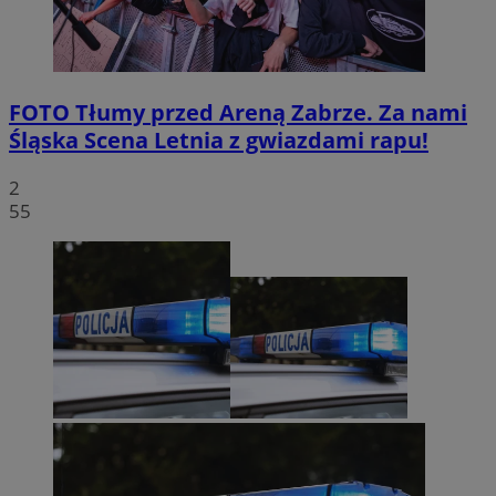
FOTO
Tłumy przed Areną Zabrze. Za nami
Śląska Scena Letnia z gwiazdami rapu!
2
55