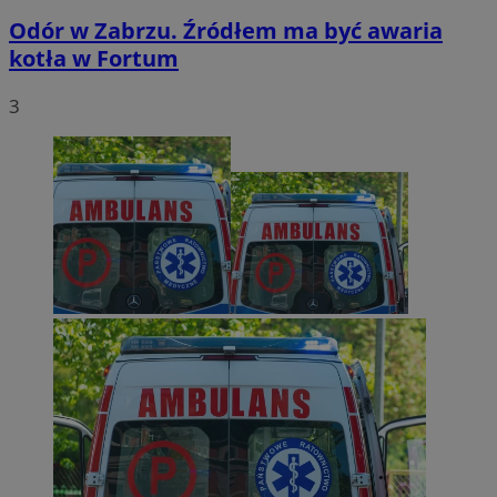
Odór w Zabrzu. Źródłem ma być awaria
kotła w Fortum
3