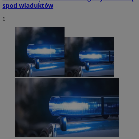
spod wiaduktów
6