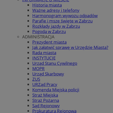
Historia miasta
Ważne adresy i telefony
Harmonogram wywozu odpadów
Parafie i msze święte w Zabrzu
Rozkłady jazdy w Zabrzu
Pogoda w Zabrzu
ADMINISTRACJA
Prezydent miasta
Jak załatwić sprawę w Urzędzie Miasta?
Rada miasta
INSTYTUCJE
Urząd Stanu Cywilnego
MOPR
Urząd Skarbowy
ZUS
URZąd Pracy
Komenda Miejska policji
Straż Miejska
Straż Pożarna
Sąd Rejonowy
Prokuratura Rejonowa