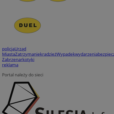
policja
Urząd
Miasta
Zatrzymanie
kradzież
Wypadek
wydarzenia
bezpiec
Zabrze
narkotyki
reklama
Portal należy do sieci