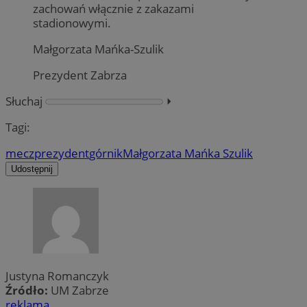
zachowań włącznie z zakazami
stadionowymi.
Małgorzata Mańka-Szulik
Prezydent Zabrza
Słuchaj
⏵︎
Tagi:
mecz
prezydent
górnik
Małgorzata Mańka Szulik
Udostępnij
Justyna Romanczyk
Źródło:
UM Zabrze
reklama