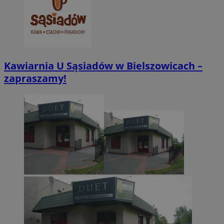
Kawiarnia U Sąsiadów w Bielszowicach –
zapraszamy!