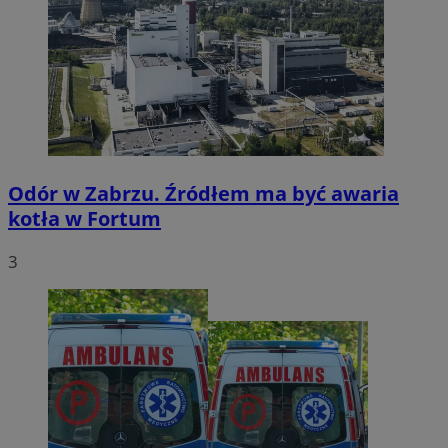
Odór w Zabrzu. Źródłem ma być awaria
kotła w Fortum
3