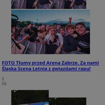
FOTO
Tłumy przed Areną Zabrze. Za nami
Śląska Scena Letnia z gwiazdami rapu!
2
55