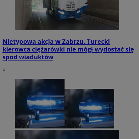
Nietypowa akcja w Zabrzu. Turecki
kierowca ciężarówki nie mógł wydostać się
spod wiaduktów
6