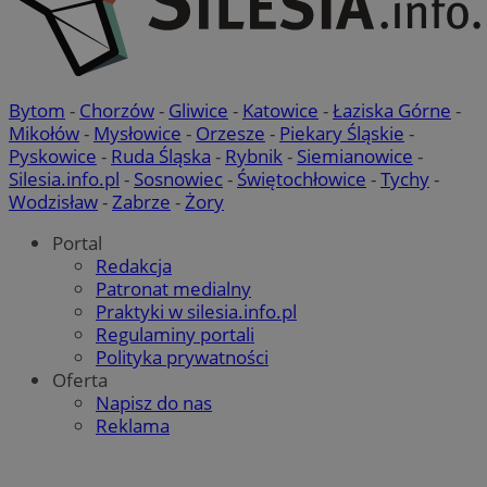
Bytom
-
Chorzów
-
Gliwice
-
Katowice
-
Łaziska Górne
-
Mikołów
-
Mysłowice
-
Orzesze
-
Piekary Śląskie
-
Pyskowice
-
Ruda Śląska
-
Rybnik
-
Siemianowice
-
Silesia.info.pl
-
Sosnowiec
-
Świętochłowice
-
Tychy
-
Wodzisław
-
Zabrze
-
Żory
Portal
Redakcja
Patronat medialny
Praktyki w silesia.info.pl
Regulaminy portali
Polityka prywatności
Oferta
Napisz do nas
Reklama