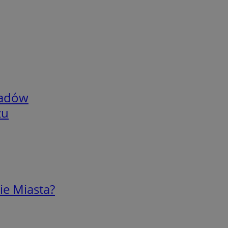
adów
zu
ie Miasta?