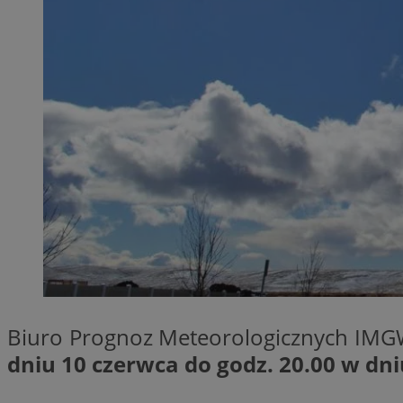
SessID
QeSessID
MvSessID
__cf_bm
__cf_bm
CookieScriptConse
VISITOR_PRIVACY_
Biuro Prognoz Meteorologicznych IMGW
dniu 10 czerwca do godz. 20.00 w dni