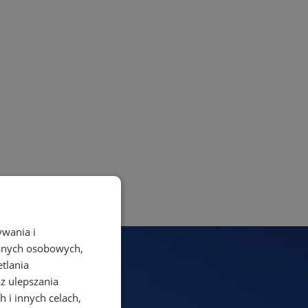
ywania i
danych osobowych,
etlania
az ulepszania
 i innych celach,