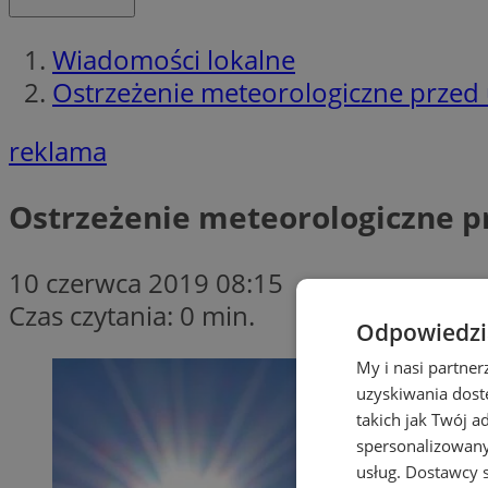
Wiadomości lokalne
Ostrzeżenie meteorologiczne przed
reklama
Ostrzeżenie meteorologiczne p
10 czerwca 2019 08:15
Czas czytania: 0 min.
Odpowiedzia
My i nasi partne
uzyskiwania dost
takich jak Twój a
spersonalizowanyc
usług.
Dostawcy s