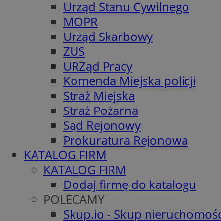
Urząd Stanu Cywilnego
MOPR
Urząd Skarbowy
ZUS
URZąd Pracy
Komenda Miejska policji
Straż Miejska
Straż Pożarna
Sąd Rejonowy
Prokuratura Rejonowa
KATALOG FIRM
KATALOG FIRM
Dodaj firmę do katalogu
POLECAMY
Skup.io - Skup nieruchomośc