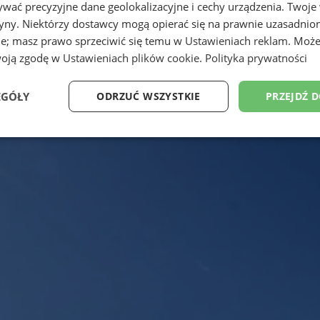
wać precyzyjne dane geolokalizacyjne i cechy urządzenia. Twoje
tryny. Niektórzy dostawcy mogą opierać się na prawnie uzasadnio
ie; masz prawo sprzeciwić się temu w
Ustawieniach reklam
. Może
woją zgodę w
Ustawieniach plików cookie
.
Polityka prywatności
EGÓŁY
ODRZUĆ WSZYSTKIE
PRZEJDŹ 
Wydajność
Targetowanie
Funkcjonalność
Ni
ezbędne
Wydajność
Targetowanie
Funkcjonalność
Niesklasyfikow
ie umożliwiają korzystanie z podstawowych funkcji strony internetowej, takich jak log
Bez niezbędnych plików cookie nie można prawidłowo korzystać ze strony internetowe
Provider
/
Okres
Opis
Domena
przechowywania