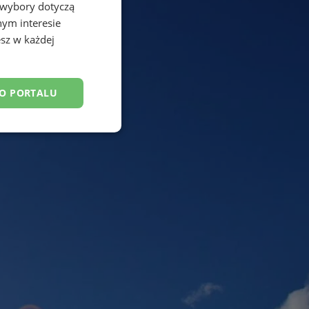
 wybory dotyczą
nym interesie
sz w każdej
DO PORTALU
esklasyfikowane
ane
owanie użytkownika i
j.