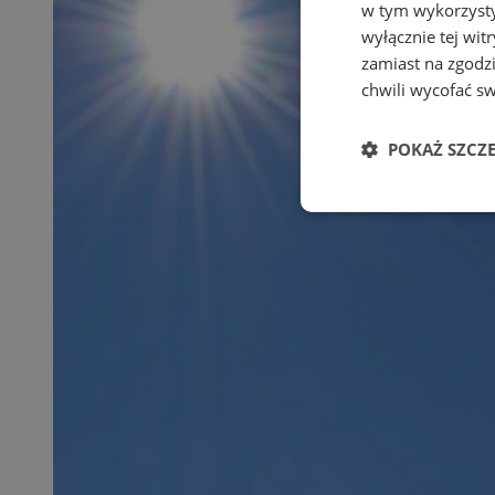
w tym wykorzysty
wyłącznie tej wi
zamiast na zgodz
chwili wycofać s
POKAŻ SZCZ
Niezbędne
Ni
Niezbędne pliki cook
zarządzanie kontem. 
Nazwa