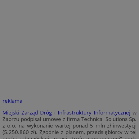
reklama
Miejski Zarząd Dróg i Infrastruktury Informatycznej
w
Zabrzu podpisał umowę z firmą Technical Solutions Sp.
z o.o. na wykonanie wartej ponad 5 mln zł inwestycji
(5.250.860 zł). Zgodnie z planem, przedsiębiorcy w tej
części zabrzańskiej „małej strefy ekonomicznej” będą