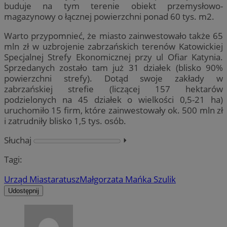
buduje na tym terenie obiekt przemysłowo-
magazynowy o łącznej powierzchni ponad 60 tys. m2.
Warto przypomnieć, że miasto zainwestowało także 65
mln zł w uzbrojenie zabrzańskich terenów Katowickiej
Specjalnej Strefy Ekonomicznej przy ul Ofiar Katynia.
Sprzedanych zostało tam już 31 działek (blisko 90%
powierzchni strefy). Dotąd swoje zakłady w
zabrzańskiej strefie (liczącej 157 hektarów
podzielonych na 45 działek o wielkości 0,5-21 ha)
uruchomiło 15 firm, które zainwestowały ok. 500 mln zł
i zatrudniły blisko 1,5 tys. osób.
Słuchaj
⏵︎
Tagi:
Urząd Miasta
ratusz
Małgorzata Mańka Szulik
Udostępnij