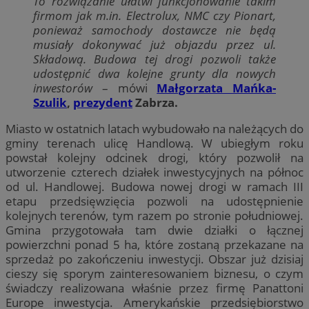
To rozwiązanie ułatwi funkcjonowanie takim
firmom jak m.in. Electrolux, NMC czy Pionart,
ponieważ samochody dostawcze nie będą
musiały dokonywać już objazdu przez ul.
Składową. Budowa tej drogi pozwoli także
udostępnić dwa kolejne grunty dla nowych
inwestorów
– mówi
Małgorzata Mańka-
Szulik
,
prezydent
Zabrza.
Miasto w ostatnich latach wybudowało na należących do
gminy terenach ulicę Handlową. W ubiegłym roku
powstał kolejny odcinek drogi, który pozwolił na
utworzenie czterech działek inwestycyjnych na północ
od ul. Handlowej. Budowa nowej drogi w ramach III
etapu przedsięwzięcia pozwoli na udostępnienie
kolejnych terenów, tym razem po stronie południowej.
Gmina przygotowała tam dwie działki o łącznej
powierzchni ponad 5 ha, które zostaną przekazane na
sprzedaż po zakończeniu inwestycji. Obszar już dzisiaj
cieszy się sporym zainteresowaniem biznesu, o czym
świadczy realizowana właśnie przez firmę Panattoni
Europe inwestycja. Amerykańskie przedsiębiorstwo