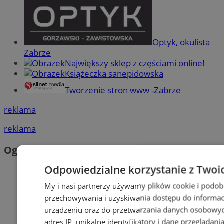
Optyk, okulista
Zabrze
Największy sklep z częściami online!
Książeczka sanepidowska
Tworzenie stron www -Zabrze
reklama
reklama
Ogłoszenia
Odpowiedzialne korzystanie z Twoi
My i nasi partnerzy używamy plików cookie i podob
przechowywania i uzyskiwania dostępu do informac
urządzeniu oraz do przetwarzania danych osobowych
adres IP, unikalne identyfikatory i dane przeglądani