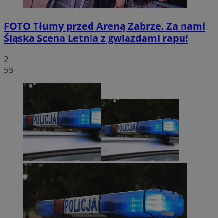
FOTO
Tłumy przed Areną Zabrze. Za nami
Śląska Scena Letnia z gwiazdami rapu!
2
55