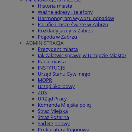
Historia miasta
Ważne adresy i telefony
Harmonogram wywozu odpadów
Parafie i msze święte w Zabrzu
Rozkłady jazdy w Zabrzu
Pogoda w Zabrzu
ADMINISTRACJA
Prezydent miasta
Jak załatwić sprawę w Urzędzie Miasta?
Rada miasta
INSTYTUCJE
Urząd Stanu Cywilnego
MOPR
Urząd Skarbowy
ZUS
URZąd Pracy
Komenda Miejska policji
Straż Miejska
Straż Pożarna
Sąd Rejonowy
Prokuratura Rejonowa