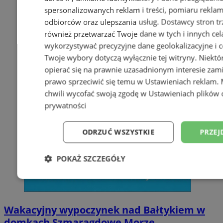
spersonalizowanych reklam i treści, pomiaru reklam i
odbiorców oraz ulepszania usług.
Dostawcy stron tr
również przetwarzać Twoje dane w tych i innych cel
wykorzystywać precyzyjne dane geolokalizacyjne i c
Twoje wybory dotyczą wyłącznie tej witryny. Niekt
opierać się na prawnie uzasadnionym interesie zami
prawo sprzeciwić się temu w
Ustawieniach reklam
.
chwili wycofać swoją zgodę w
Ustawieniach plików 
prywatności
ODRZUĆ WSZYSTKIE
PRZEJ
POKAŻ SZCZEGÓŁY
Niezbędne
Wydajność
Targetowani
Wakacyjny wypoczynek nad Bałtykiem w
Niesklasyfikowane
domkach Szmaragdowe Morze