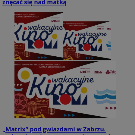
znęcać się nad matką
„Matrix” pod gwiazdami w Zabrzu.