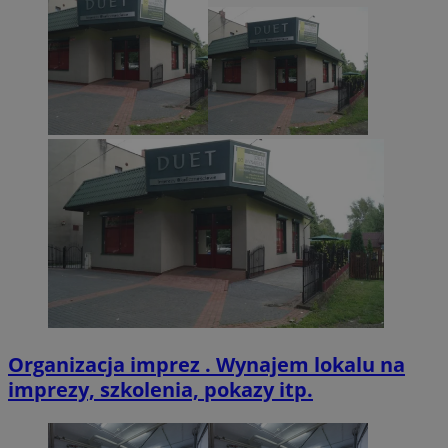
VISITOR_PRIVACY_METADATA
5 miesięcy 4
YouTube
tygodnie
.youtube.com
Organizacja imprez . Wynajem lokalu na
imprezy, szkolenia, pokazy itp.