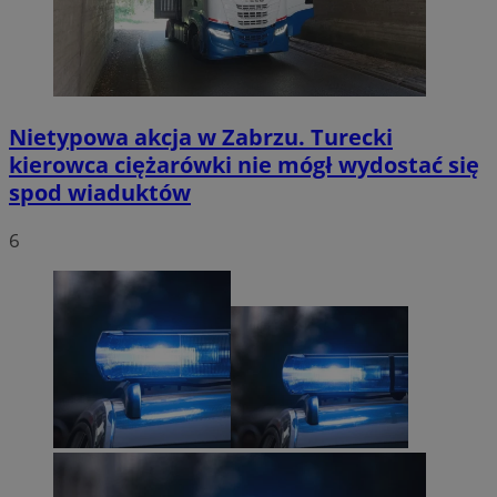
Nietypowa akcja w Zabrzu. Turecki
kierowca ciężarówki nie mógł wydostać się
spod wiaduktów
6