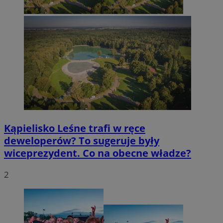
Kąpielisko Leśne trafi w ręce
deweloperów? To sugeruje były
wiceprezydent. Co na obecne władze?
2