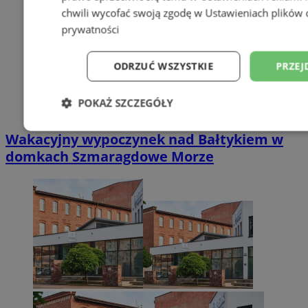
chwili wycofać swoją zgodę w
Ustawieniach plików 
prywatności
ODRZUĆ WSZYSTKIE
PRZEJ
POKAŻ SZCZEGÓŁY
Niezbędne
Wydajność
Targetowani
Wakacyjny wypoczynek nad Bałtykiem w
domkach Szmaragdowe Morze
Niesklasyfikowane
Niezbędne
Wydajność
Targetowanie
Funkcjonalno