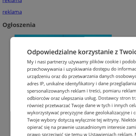
reklama
reklama
Ogłoszenia
Odpowiedzialne korzystanie z Twoi
My i nasi partnerzy używamy plików cookie i podob
przechowywania i uzyskiwania dostępu do informac
urządzeniu oraz do przetwarzania danych osobowych
adres IP, unikalne identyfikatory i dane przeglądani
spersonalizowanych reklam i treści, pomiaru reklam i
odbiorców oraz ulepszania usług.
Dostawcy stron tr
również przetwarzać Twoje dane w tych i innych cel
wykorzystywać precyzyjne dane geolokalizacyjne i c
Twoje wybory dotyczą wyłącznie tej witryny. Niekt
opierać się na prawnie uzasadnionym interesie zami
prawo sprzeciwić się temu w
Ustawieniach reklam
.