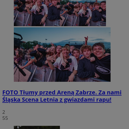
FOTO
Tłumy przed Areną Zabrze. Za nami
Śląska Scena Letnia z gwiazdami rapu!
2
55