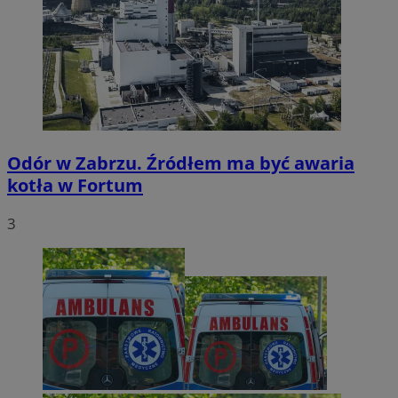
Odór w Zabrzu. Źródłem ma być awaria
kotła w Fortum
3