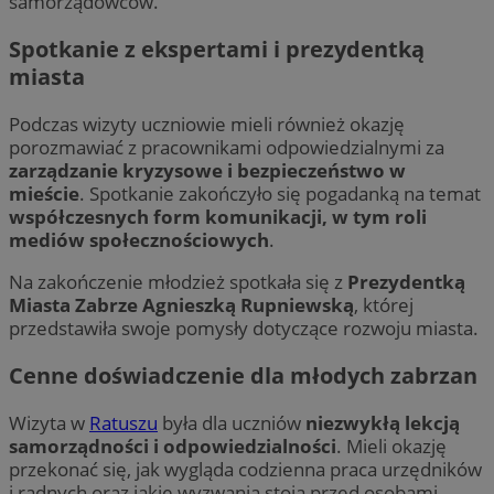
samorządowców.
Spotkanie z ekspertami i prezydentką
miasta
Podczas wizyty uczniowie mieli również okazję
porozmawiać z pracownikami odpowiedzialnymi za
zarządzanie kryzysowe i bezpieczeństwo w
mieście
. Spotkanie zakończyło się pogadanką na temat
współczesnych form komunikacji, w tym roli
mediów społecznościowych
.
Na zakończenie młodzież spotkała się z
Prezydentką
Miasta Zabrze Agnieszką Rupniewską
, której
przedstawiła swoje pomysły dotyczące rozwoju miasta.
Cenne doświadczenie dla młodych zabrzan
Wizyta w
Ratuszu
była dla uczniów
niezwykłą lekcją
samorządności i odpowiedzialności
. Mieli okazję
przekonać się, jak wygląda codzienna praca urzędników
i radnych oraz jakie wyzwania stoją przed osobami