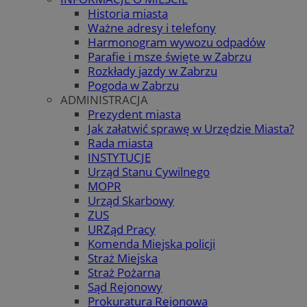
Historia miasta
Ważne adresy i telefony
Harmonogram wywozu odpadów
Parafie i msze święte w Zabrzu
Rozkłady jazdy w Zabrzu
Pogoda w Zabrzu
ADMINISTRACJA
Prezydent miasta
Jak załatwić sprawę w Urzędzie Miasta?
Rada miasta
INSTYTUCJE
Urząd Stanu Cywilnego
MOPR
Urząd Skarbowy
ZUS
URZąd Pracy
Komenda Miejska policji
Straż Miejska
Straż Pożarna
Sąd Rejonowy
Prokuratura Rejonowa