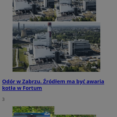
Odór w Zabrzu. Źródłem ma być awaria
kotła w Fortum
3