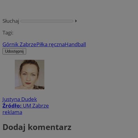
Słuchaj
⏵︎
Tagi:
Górnik Zabrze
Piłka ręczna
Handball
Udostępnij
Justyna Dudek
Źródło:
UM Zabrze
reklama
Dodaj komentarz