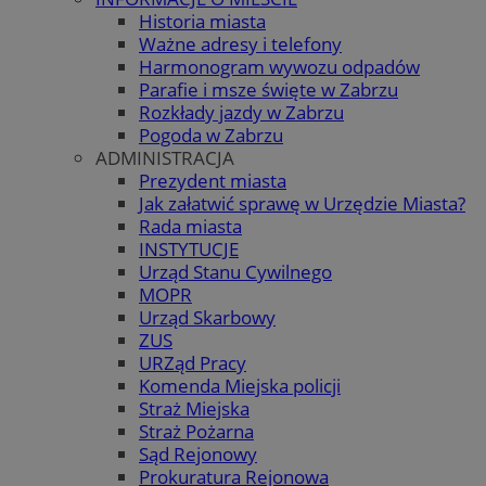
Historia miasta
Ważne adresy i telefony
Harmonogram wywozu odpadów
Parafie i msze święte w Zabrzu
Rozkłady jazdy w Zabrzu
Pogoda w Zabrzu
ADMINISTRACJA
Prezydent miasta
Jak załatwić sprawę w Urzędzie Miasta?
Rada miasta
INSTYTUCJE
Urząd Stanu Cywilnego
MOPR
Urząd Skarbowy
ZUS
URZąd Pracy
Komenda Miejska policji
Straż Miejska
Straż Pożarna
Sąd Rejonowy
Prokuratura Rejonowa