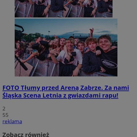
FOTO
Tłumy przed Areną Zabrze. Za nami
Śląska Scena Letnia z gwiazdami rapu!
2
55
reklama
Zobacz również