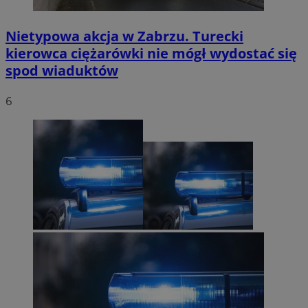
Nietypowa akcja w Zabrzu. Turecki
kierowca ciężarówki nie mógł wydostać się
spod wiaduktów
6