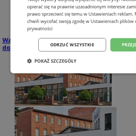
opierać się na prawnie uzasadnionym interesie zami
prawo sprzeciwić się temu w
Ustawieniach reklam
.
chwili wycofać swoją zgodę w
Ustawieniach plików 
prywatności
Wakacyjny wypoczynek nad Bałtykiem w
ODRZUĆ WSZYSTKIE
PRZEJ
domkach Szmaragdowe Morze
POKAŻ SZCZEGÓŁY
Niezbędne
Wydajność
Targetowani
Niesklasyfikowane