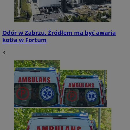
Odór w Zabrzu. Źródłem ma być awaria
kotła w Fortum
3