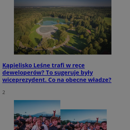
Kąpielisko Leśne trafi w ręce
deweloperów? To sugeruje były
wiceprezydent. Co na obecne władze?
2