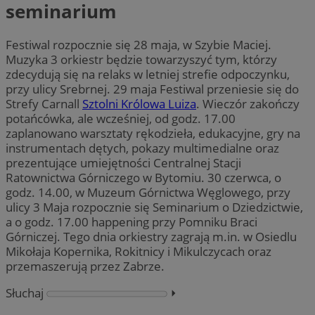
seminarium
Festiwal rozpocznie się 28 maja, w Szybie Maciej.
Muzyka 3 orkiestr będzie towarzyszyć tym, którzy
zdecydują się na relaks w letniej strefie odpoczynku,
przy ulicy Srebrnej. 29 maja Festiwal przeniesie się do
Strefy Carnall
Sztolni Królowa Luiza
. Wieczór zakończy
potańcówka, ale wcześniej, od godz. 17.00
zaplanowano warsztaty rękodzieła, edukacyjne, gry na
instrumentach dętych, pokazy multimedialne oraz
prezentujące umiejętności Centralnej Stacji
Ratownictwa Górniczego w Bytomiu. 30 czerwca, o
godz. 14.00, w Muzeum Górnictwa Węglowego, przy
ulicy 3 Maja rozpocznie się Seminarium o Dziedzictwie,
a o godz. 17.00 happening przy Pomniku Braci
Górniczej. Tego dnia orkiestry zagrają m.in. w Osiedlu
Mikołaja Kopernika, Rokitnicy i Mikulczycach oraz
przemaszerują przez Zabrze.
Słuchaj
⏵︎