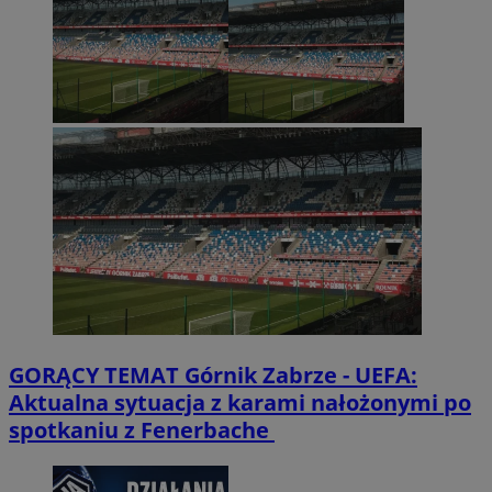
GORĄCY TEMAT
Górnik Zabrze - UEFA:
Aktualna sytuacja z karami nałożonymi po
spotkaniu z Fenerbache