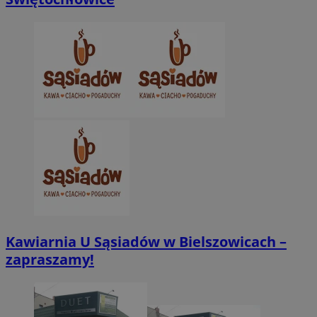
Niezbędne pliki cookie umożliwiają korzystanie z podstawowych fun
takich jak logowanie użytkownika i zarządzanie kontem. Bez niezb
można prawidłowo korzystać ze strony internetowej.
Provider
/
Okres
Nazwa
Domena
przechowywani
SessID
zabrze.com.pl
1 rok
QeSessID
zabrze.com.pl
1 rok
MvSessID
zabrze.com.pl
1 rok
__cf_bm
29 minut 53
Cloudflare
sekundy
Inc.
.x.com
Kawiarnia U Sąsiadów w Bielszowicach –
zapraszamy!