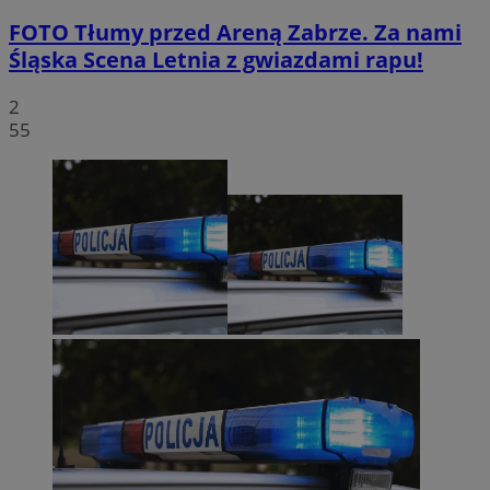
FOTO
Tłumy przed Areną Zabrze. Za nami
Śląska Scena Letnia z gwiazdami rapu!
2
55