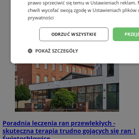
prawo sprzeciwić się temu w
Ustawieniach reklam
.
chwili wycofać swoją zgodę w
Ustawieniach plików 
prywatności
ODRZUĆ WSZYSTKIE
PRZEJ
POKAŻ SZCZEGÓŁY
Niezbędne
Wydajność
Targetowani
Niesklasyfikowane
Poradnia leczenia ran przewlekłych -
skuteczna terapia trudno gojących się ran |
Niezbędne
Wydajność
Targetowanie
Funkcjonalno
Świętochłowice