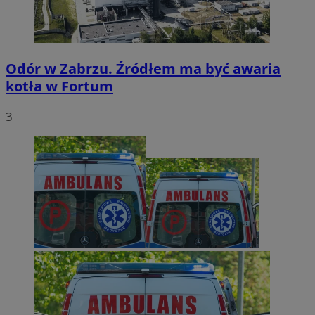
Odór w Zabrzu. Źródłem ma być awaria
kotła w Fortum
3