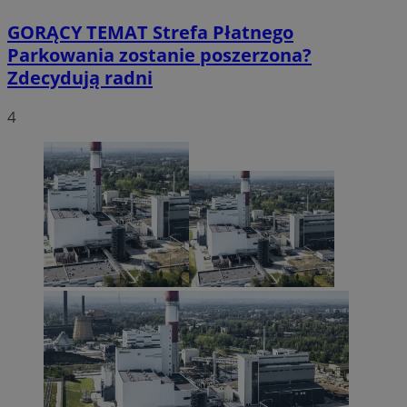
GORĄCY TEMAT
Strefa Płatnego
Parkowania zostanie poszerzona?
Zdecydują radni
4