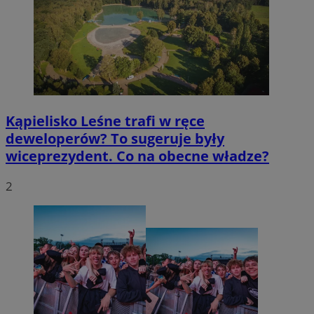
Kąpielisko Leśne trafi w ręce
deweloperów? To sugeruje były
wiceprezydent. Co na obecne władze?
2