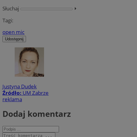
Słuchaj
⏵︎
Tagi:
open mic
Udostępnij
Justyna Dudek
Źródło:
UM Zabrze
reklama
Dodaj komentarz