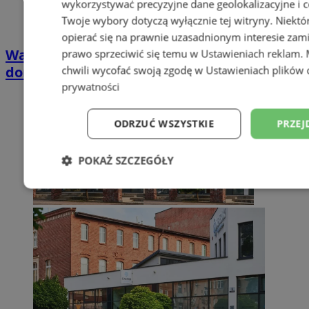
wykorzystywać precyzyjne dane geolokalizacyjne i c
Twoje wybory dotyczą wyłącznie tej witryny. Niekt
opierać się na prawnie uzasadnionym interesie zami
Wakacyjny wypoczynek nad Bałtykiem w
prawo sprzeciwić się temu w
Ustawieniach reklam
.
domkach Szmaragdowe Morze
chwili wycofać swoją zgodę w
Ustawieniach plików 
prywatności
ODRZUĆ WSZYSTKIE
PRZEJ
POKAŻ SZCZEGÓŁY
Niezbędne
Wydajność
Targetowani
Niesklasyfikowane