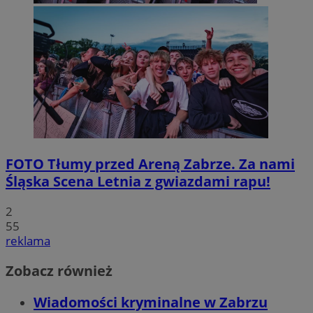
FOTO
Tłumy przed Areną Zabrze. Za nami
Śląska Scena Letnia z gwiazdami rapu!
2
55
reklama
Zobacz również
Wiadomości kryminalne w Zabrzu