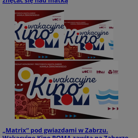
znęcać się nad matką
„Matrix” pod gwiazdami w Zabrzu.
Wakacyjne Kino ROMA zawita na Zaborze