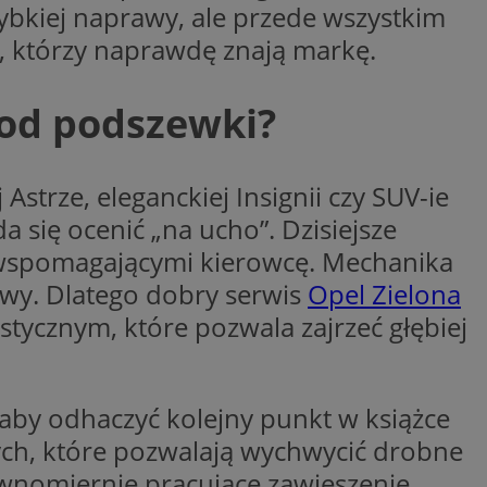
szybkiej naprawy, ale przede wszystkim
ywania
Opis
zi, którzy naprawdę znają markę.
godnie
erakcji
 od podszewki?
ternetowej w celu
bleClick for
cjonalności strony
yświetlanie reklam w
ętrznej przez
rzez firmę
strze, eleganckiej Insignii czy SUV-ie
kownika. Można to
firmy Microsoft.
 zaangażowania
a się ocenić „na ucho”. Dzisiejsze
ę w wielu różnych
wą, pomagając
ie użytkowników.
izować wydajność
 wspomagającymi kierowcę. Mechanika
 jaki sposób
ernetowej, oraz
owy. Dlatego dobry serwis
Opel Zielona
waniem Microsoft
wy mógł zobaczyć
owywania informacji
tycznym, które pozwala zajrzeć głębiej
dów stron w jedną
Click (którego
czy przeglądarka
alytics do
kie.
serii produktów
aby odhaczyć kolejny punkt w książce
OpenX dla
ie rzeczywistym od
ne określone
ych, które pozwalają wychwycić drobne
nia skuteczności, a
k cookie
 którego używamy do
ównomiernie pracujące zawieszenie,
zenia w różnych
j do wewnętrznej