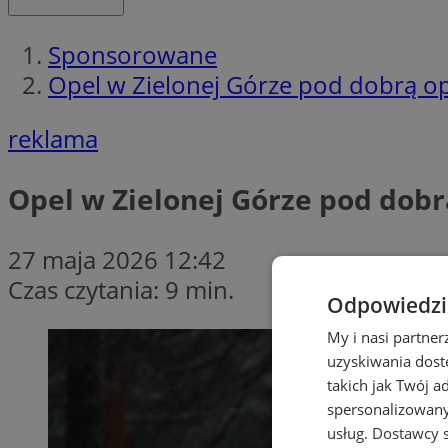
Sponsorowane
Opel w Zielonej Górze pod dobrą op
reklama
Opel w Zielonej Górze pod dob
27 maja 2026 12:42
Czas czytania: 9 min.
Odpowiedzia
My i nasi partne
uzyskiwania dost
takich jak Twój a
spersonalizowanyc
usług.
Dostawcy s