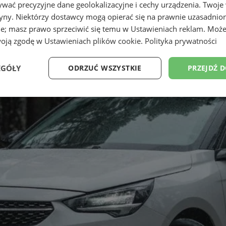
wać precyzyjne dane geolokalizacyjne i cechy urządzenia. Twoje
tryny. Niektórzy dostawcy mogą opierać się na prawnie uzasadnio
ie; masz prawo sprzeciwić się temu w
Ustawieniach reklam
. Może
woją zgodę w
Ustawieniach plików cookie
.
Polityka prywatności
EGÓŁY
ODRZUĆ WSZYSTKIE
PRZEJDŹ 
Wydajność
Targetowanie
Funkcjonalność
Ni
ezbędne
Wydajność
Targetowanie
Funkcjonalność
Niesklasyfikow
ie umożliwiają korzystanie z podstawowych funkcji strony internetowej, takich jak log
Bez niezbędnych plików cookie nie można prawidłowo korzystać ze strony internetowe
Provider
/
Okres
Opis
Domena
przechowywania