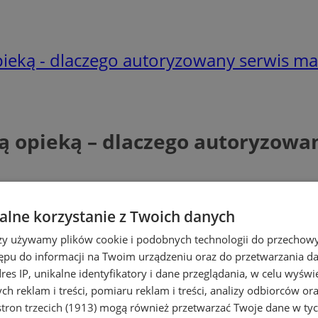
ieką - dlaczego autoryzowany serwis ma
rą opieką – dlaczego autoryzowa
lne korzystanie z Twoich danych
rzy używamy plików cookie i podobnych technologii do przechow
ępu do informacji na Twoim urządzeniu oraz do przetwarzania 
dres IP, unikalne identyfikatory i dane przeglądania, w celu wyświ
h reklam i treści, pomiaru reklam i treści, analizy odbiorców or
tron trzecich (1913)
mogą również przetwarzać Twoje dane w tych