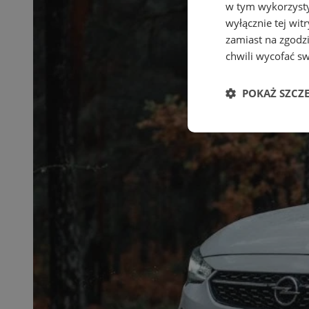
w tym wykorzysty
wyłącznie tej wi
zamiast na zgodz
chwili wycofać s
POKAŻ SZCZ
Niezbędne
Ni
Niezbędne pliki cook
zarządzanie kontem. 
Nazwa