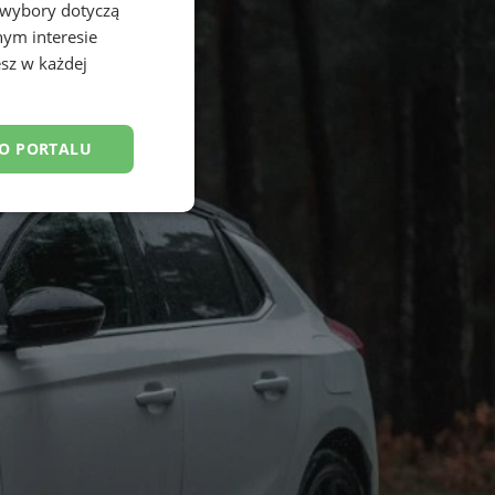
 wybory dotyczą
nym interesie
sz w każdej
DO PORTALU
esklasyfikowane
ane
owanie użytkownika i
j.