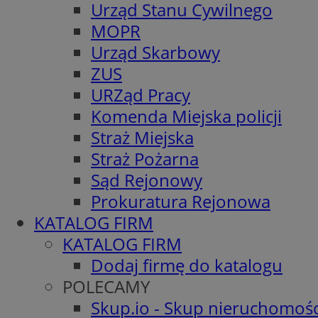
Urząd Stanu Cywilnego
MOPR
Urząd Skarbowy
ZUS
URZąd Pracy
Komenda Miejska policji
Straż Miejska
Straż Pożarna
Sąd Rejonowy
Prokuratura Rejonowa
KATALOG FIRM
KATALOG FIRM
Dodaj firmę do katalogu
POLECAMY
Skup.io - Skup nieruchomośc