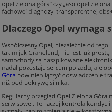
opel zielona góra” czy „aso opel zielona
Nazwa
fachowej diagnozy, transparentnej obsłu
Nazwa
ustat_xq6z219uw9
Nazwa
__Secure-YNID
_clck
Dlaczego Opel wymaga s
__gads
FCCDCF
MUID
Współczesny Opel, niezależnie od tego, c
__eoi
takim jak Grandland, nie jest już prostą
samochody są naszpikowane elektronik
ANONCHK
nadal pozostaje sercem pojazdu, ale ob
_clsk
Góra
powinien łączyć doświadczenie tra
test_cookie
niż pod pokrywę silnika.
_ga_NBM6HFESG6
_fbp
Regularny przegląd Opel Zielona Góra n
OAID
serwisowej. To raczej kontrola kondycj
MR
sygnały, zanim zmienią się w kosztowną