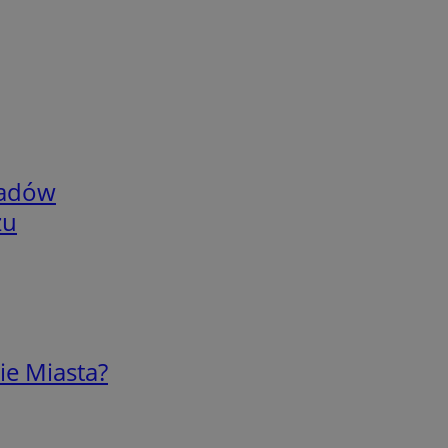
adów
zu
ie Miasta?