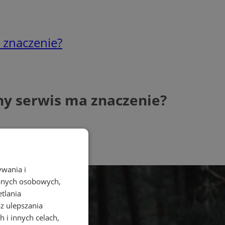
 znaczenie?
ny serwis ma znaczenie?
ywania i
danych osobowych,
etlania
az ulepszania
 i innych celach,