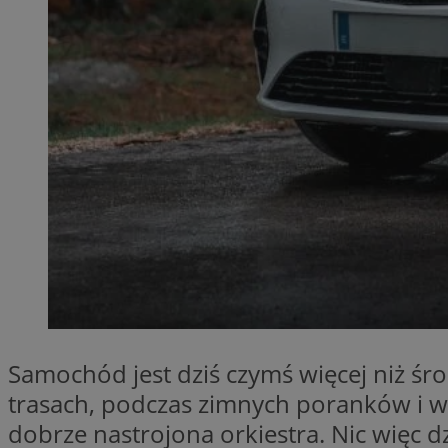
SessID
QeSessID
MvSessID
__cf_bm
__cf_bm
CookieScriptConse
VISITOR_PRIVACY_
Samochód jest dziś czymś więcej niż śr
trasach, podczas zimnych poranków i w
dobrze nastrojona orkiestra. Nic więc dz