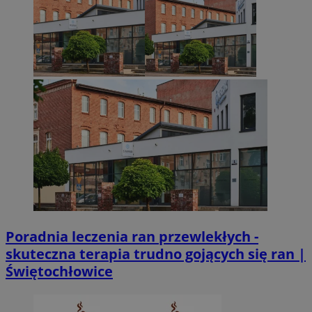
CookieScriptConsent
4 tygodnie 2 dn
CookieScript
zabrze.com.pl
Poradnia leczenia ran przewlekłych -
skuteczna terapia trudno gojących się ran |
Świętochłowice
VISITOR_PRIVACY_METADATA
5 miesięcy 4
YouTube
tygodnie
.youtube.com