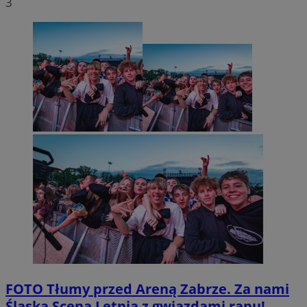
3
FOTO
Tłumy przed Areną Zabrze. Za nami
Śląska Scena Letnia z gwiazdami rapu!