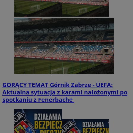
GORĄCY TEMAT
Górnik Zabrze - UEFA:
Aktualna sytuacja z karami nałożonymi po
spotkaniu z Fenerbache