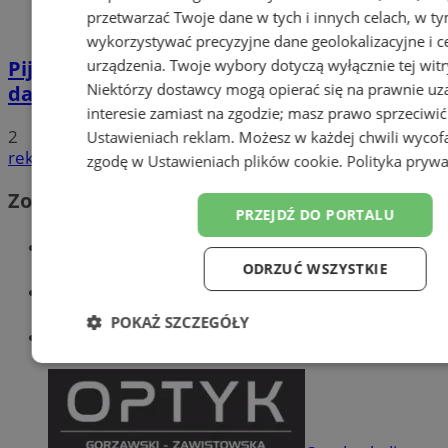
przetwarzać Twoje dane w tych i innych celach, w t
wykorzystywać precyzyjne dane geolokalizacyjne i c
urządzenia. Twoje wybory dotyczą wyłącznie tej witr
Pijana 32-latka z zakazem prowadzenia
Niektórzy dostawcy mogą opierać się na prawnie u
dachowała na DK 88 w Zabrzu
interesie zamiast na zgodzie; masz prawo sprzeciwić
2
Ustawieniach reklam
. Możesz w każdej chwili wycof
reklama
zgodę w
Ustawieniach plików cookie
.
Polityka prywa
Zobacz również
PRZEJDŹ DO PORTALU
Wiadomości kryminalne w Zabrzu
ODRZUĆ WSZYSTKIE
Wiadomości lokalne
POKAŻ SZCZEGÓŁY
Wiadomości sportowe
Niezbędne
Wydajność
Targetowanie
Funk
Niesklasyfikowane