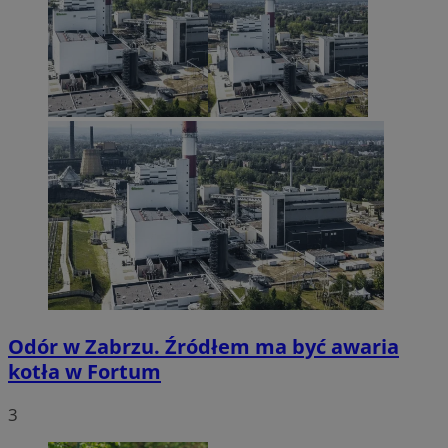
Odór w Zabrzu. Źródłem ma być awaria
kotła w Fortum
3