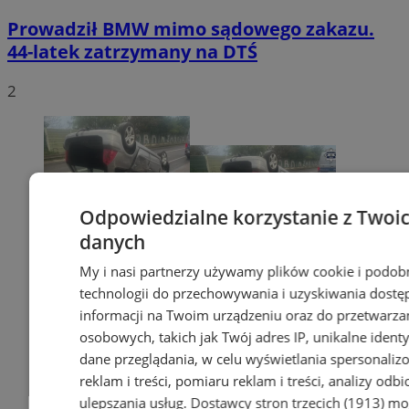
Prowadził BMW mimo sądowego zakazu.
44-latek zatrzymany na DTŚ
2
Odpowiedzialne korzystanie z Twoi
danych
My i nasi partnerzy używamy plików cookie i podob
technologii do przechowywania i uzyskiwania dostę
informacji na Twoim urządzeniu oraz do przetwarza
osobowych, takich jak Twój adres IP, unikalne identyf
dane przeglądania, w celu wyświetlania spersonali
reklam i treści, pomiaru reklam i treści, analizy odb
ulepszania usług.
Dostawcy stron trzecich (1913)
mog