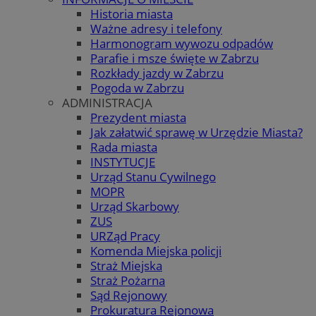
Historia miasta
Ważne adresy i telefony
Harmonogram wywozu odpadów
Parafie i msze święte w Zabrzu
Rozkłady jazdy w Zabrzu
Pogoda w Zabrzu
ADMINISTRACJA
Prezydent miasta
Jak załatwić sprawę w Urzędzie Miasta?
Rada miasta
INSTYTUCJE
Urząd Stanu Cywilnego
MOPR
Urząd Skarbowy
ZUS
URZąd Pracy
Komenda Miejska policji
Straż Miejska
Straż Pożarna
Sąd Rejonowy
Prokuratura Rejonowa