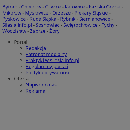
Bytom
-
Chorzów
-
Gliwice
-
Katowice
-
Łaziska Górne
-
Mikołów
-
Mysłowice
-
Orzesze
-
Piekary Śląskie
-
Pyskowice
-
Ruda Śląska
-
Rybnik
-
Siemianowice
-
Silesia.info.pl
-
Sosnowiec
-
Świętochłowice
-
Tychy
-
Wodzisław
-
Zabrze
-
Żory
Portal
Redakcja
Patronat medialny
Praktyki w silesia.info.pl
Regulaminy portali
Polityka prywatności
Oferta
Napisz do nas
Reklama