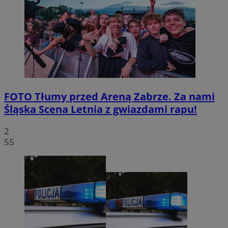
FOTO
Tłumy przed Areną Zabrze. Za nami
Śląska Scena Letnia z gwiazdami rapu!
2
55