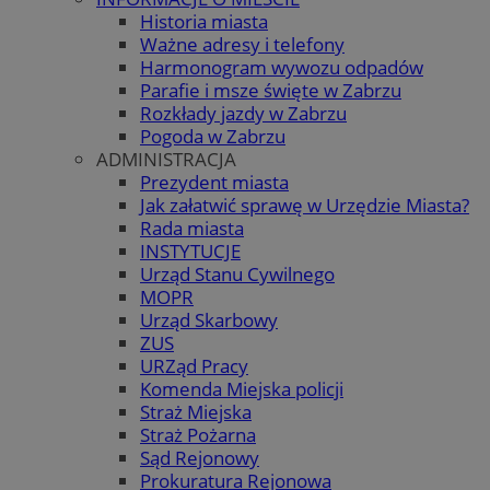
Historia miasta
Ważne adresy i telefony
Harmonogram wywozu odpadów
Parafie i msze święte w Zabrzu
Rozkłady jazdy w Zabrzu
Pogoda w Zabrzu
ADMINISTRACJA
Prezydent miasta
Jak załatwić sprawę w Urzędzie Miasta?
Rada miasta
INSTYTUCJE
Urząd Stanu Cywilnego
MOPR
Urząd Skarbowy
ZUS
URZąd Pracy
Komenda Miejska policji
Straż Miejska
Straż Pożarna
Sąd Rejonowy
Prokuratura Rejonowa