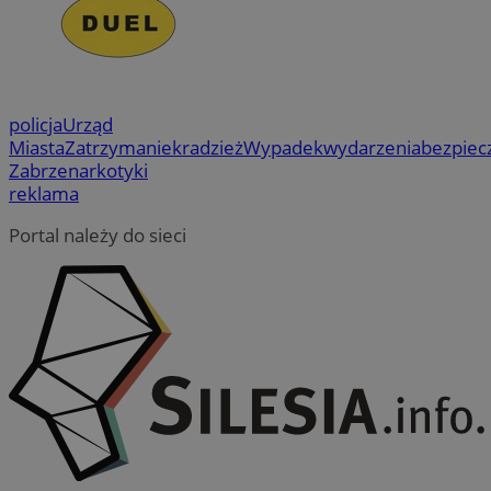
policja
Urząd
Miasta
Zatrzymanie
kradzież
Wypadek
wydarzenia
bezpiec
Zabrze
narkotyki
reklama
Portal należy do sieci