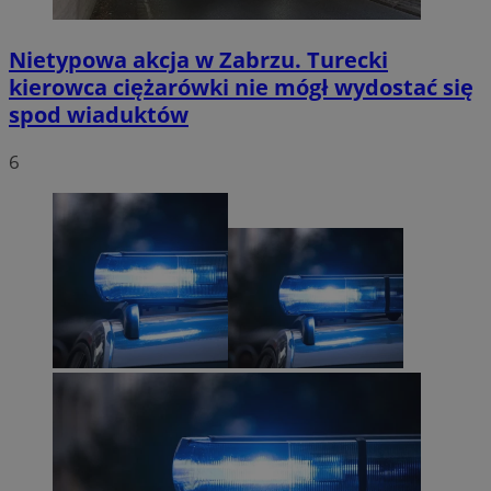
Nietypowa akcja w Zabrzu. Turecki
kierowca ciężarówki nie mógł wydostać się
spod wiaduktów
6