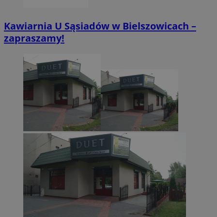
Kawiarnia U Sąsiadów w Bielszowicach –
zapraszamy!