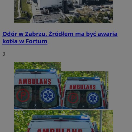
Odór w Zabrzu. Źródłem ma być awaria
kotła w Fortum
3