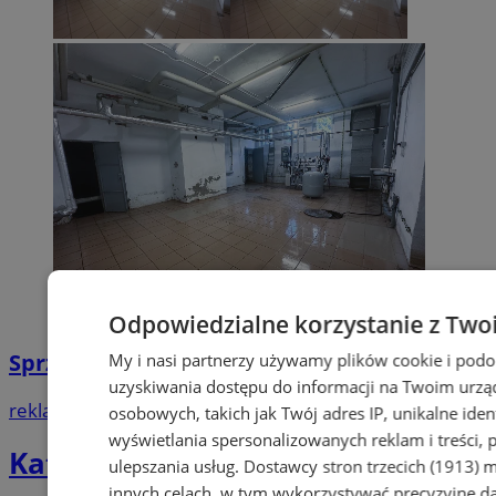
Odpowiedzialne korzystanie z Two
Sprzątanie po zalaniu w Zabrzu | Kastelnik
My i nasi partnerzy używamy plików cookie i pod
uzyskiwania dostępu do informacji na Twoim urzą
reklama
osobowych, takich jak Twój adres IP, unikalne iden
wyświetlania spersonalizowanych reklam i treści, p
Katalog firm
ulepszania usług.
Dostawcy stron trzecich (1913)
mo
innych celach, w tym wykorzystywać precyzyjne da