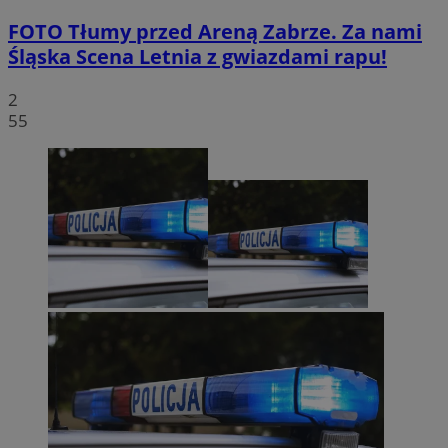
FOTO
Tłumy przed Areną Zabrze. Za nami
Śląska Scena Letnia z gwiazdami rapu!
2
55