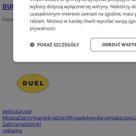
DUEL - Systemy Grzewcze i Klimatyzacje
wybory dotyczą wyłącznie tej witryny. Niektórzy 
uzasadnionym interesie zamiast na zgodzie; masz
Fotowoltaika, pompy ciepła, klimatyzacja
reklam
. Możesz w każdej chwili wycofać swoją zg
prywatności
POKAŻ SZCZEGÓŁY
ODRZUĆ WSZYS
Niezbędne
Wydajność
Targetowa
Niezbędne
Wydajność
Targetowanie
policja
Urząd
Miasta
Zatrzymanie
kradzież
Wypadek
wydarzenia
bezpiec
Niezbędne pliki cookie umożliwiają korzystanie z podstawowych f
użytkownika i zarządzanie kontem. Bez niezbędnych plików cooki
Zabrze
narkotyki
reklama
Provider
/
Okres
Nazwa
Domena
przechowywa