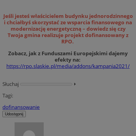
Jeśli jesteś właścicielem budynku jednorodzinnego
i chciałbyś skorzystać ze wsparcia finansowego na
modernizację energetyczną – dowiedz się czy
Twoja gmina realizuje projekt dofinansowany z
RPO.
Zobacz, jak z Funduszami Europejskimi dajemy
efekty na:
https://rpo.slaskie.pl/media/addons/kampania2021/
Słuchaj
⏵︎
Tagi:
dofinansowanie
Udostępnij