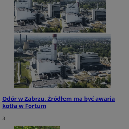
Odór w Zabrzu. Źródłem ma być awaria
kotła w Fortum
3