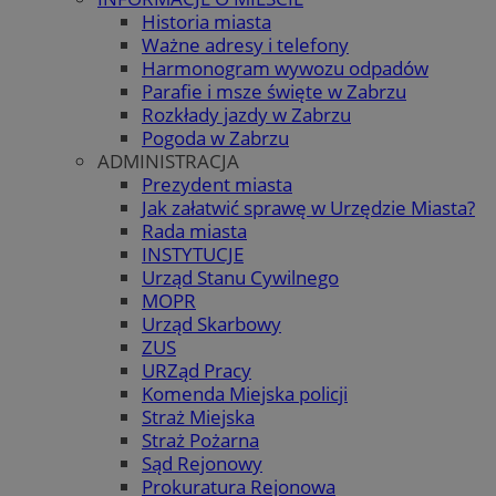
Historia miasta
Ważne adresy i telefony
Harmonogram wywozu odpadów
Parafie i msze święte w Zabrzu
Rozkłady jazdy w Zabrzu
Pogoda w Zabrzu
ADMINISTRACJA
Prezydent miasta
Jak załatwić sprawę w Urzędzie Miasta?
Rada miasta
INSTYTUCJE
Urząd Stanu Cywilnego
MOPR
Urząd Skarbowy
ZUS
URZąd Pracy
Komenda Miejska policji
Straż Miejska
Straż Pożarna
Sąd Rejonowy
Prokuratura Rejonowa