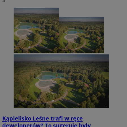
3
Kąpielisko Leśne trafi w ręce
deweloperów? To sugeruje były