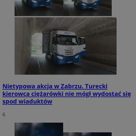
Nietypowa akcja w Zabrzu. Turecki
kierowca ciężarówki nie mógł wydostać się
spod wiaduktów
6