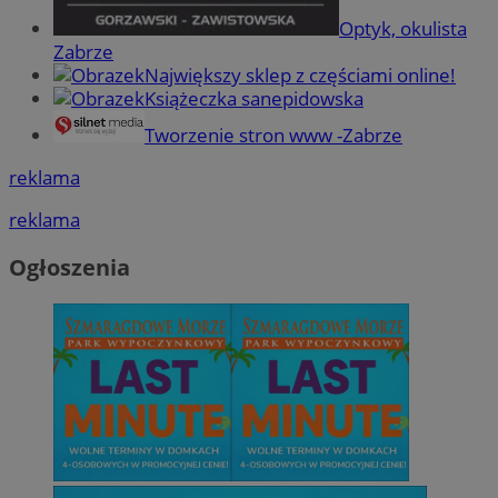
Optyk, okulista
Zabrze
Największy sklep z częściami online!
Książeczka sanepidowska
Tworzenie stron www -Zabrze
reklama
reklama
Ogłoszenia