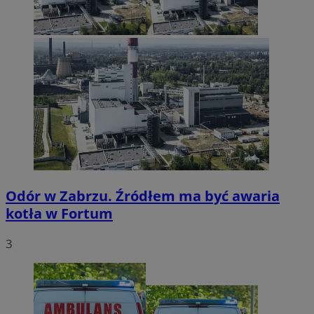
Odór w Zabrzu. Źródłem ma być awaria
kotła w Fortum
3