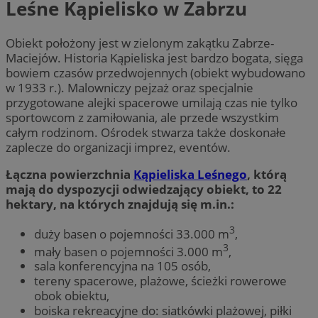
Leśne Kąpielisko w Zabrzu
Obiekt położony jest w zielonym zakątku Zabrze-
Maciejów. Historia Kąpieliska jest bardzo bogata, sięga
bowiem czasów przedwojennych (obiekt wybudowano
w 1933 r.). Malowniczy pejzaż oraz specjalnie
przygotowane alejki spacerowe umilają czas nie tylko
sportowcom z zamiłowania, ale przede wszystkim
całym rodzinom. Ośrodek stwarza także doskonałe
zaplecze do organizacji imprez, eventów.
Łączna powierzchnia
Kąpieliska Leśnego
, którą
mają do dyspozycji odwiedzający obiekt, to 22
hektary, na których znajdują się m.in.:
3
duży basen o pojemności 33.000 m
,
3
mały basen o pojemności 3.000 m
,
sala konferencyjna na 105 osób,
tereny spacerowe, plażowe, ścieżki rowerowe
obok obiektu,
boiska rekreacyjne do: siatkówki plażowej, piłki