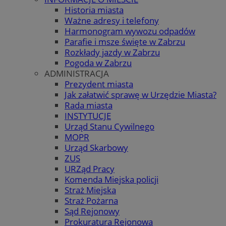
Historia miasta
Ważne adresy i telefony
Harmonogram wywozu odpadów
Parafie i msze święte w Zabrzu
Rozkłady jazdy w Zabrzu
Pogoda w Zabrzu
ADMINISTRACJA
Prezydent miasta
Jak załatwić sprawę w Urzędzie Miasta?
Rada miasta
INSTYTUCJE
Urząd Stanu Cywilnego
MOPR
Urząd Skarbowy
ZUS
URZąd Pracy
Komenda Miejska policji
Straż Miejska
Straż Pożarna
Sąd Rejonowy
Prokuratura Rejonowa