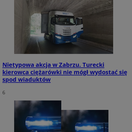
Nietypowa akcja w Zabrzu. Turecki
kierowca ciężarówki nie mógł wydostać się
spod wiaduktów
6