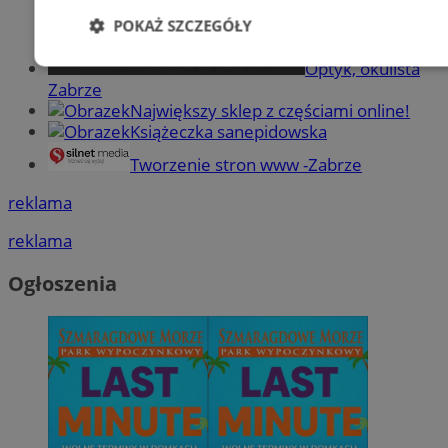
POKAŻ SZCZEGÓŁY
Optyk, okulista
Niezbędne
Wydajność
Targetowani
Zabrze
Największy sklep z częściami online!
Książeczka sanepidowska
Niesklasyfikowane
Tworzenie stron www -Zabrze
reklama
reklama
Ogłoszenia
Niezbędne
Wydajność
Targetowanie
Funkcjonalno
Niezbędne pliki cookie umożliwiają korzystanie z podstawowych fun
takich jak logowanie użytkownika i zarządzanie kontem. Bez niezb
można prawidłowo korzystać ze strony internetowej.
Provider
/
Okres
Nazwa
Domena
przechowywani
SessID
zabrze.com.pl
1 rok