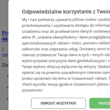
Odpowiedzialne korzystanie z Twoi
My i nasi partnerzy używamy plików cookie i podob
przechowywania i uzyskiwania dostępu do informac
urządzeniu oraz do przetwarzania danych osobowych
Prowadził BMW mimo sądowego zakazu.
adres IP, unikalne identyfikatory i dane przeglądani
44-latek zatrzymany na DTŚ
spersonalizowanych reklam i treści, pomiaru reklam i
odbiorców oraz ulepszania usług.
Dostawcy stron tr
2
reklama
również przetwarzać Twoje dane w tych i innych cel
wykorzystywać precyzyjne dane geolokalizacyjne i c
Zobacz również
Twoje wybory dotyczą wyłącznie tej witryny. Niekt
opierać się na prawnie uzasadnionym interesie zami
Wiadomości kryminalne w Zabrzu
prawo sprzeciwić się temu w
Ustawieniach reklam
.
chwili wycofać swoją zgodę w
Ustawieniach plików 
Wiadomości lokalne
prywatności
Wiadomości sportowe
ODRZUĆ WSZYSTKIE
PRZEJ