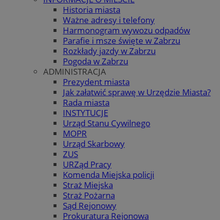
Historia miasta
Ważne adresy i telefony
Harmonogram wywozu odpadów
Parafie i msze święte w Zabrzu
Rozkłady jazdy w Zabrzu
Pogoda w Zabrzu
ADMINISTRACJA
Prezydent miasta
Jak załatwić sprawę w Urzędzie Miasta?
Rada miasta
INSTYTUCJE
Urząd Stanu Cywilnego
MOPR
Urząd Skarbowy
ZUS
URZąd Pracy
Komenda Miejska policji
Straż Miejska
Straż Pożarna
Sąd Rejonowy
Prokuratura Rejonowa