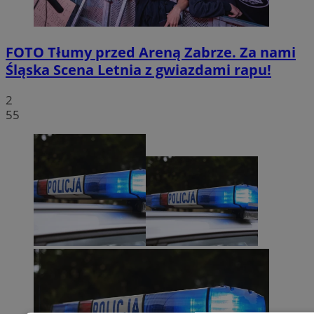
FOTO
Tłumy przed Areną Zabrze. Za nami
Śląska Scena Letnia z gwiazdami rapu!
2
55