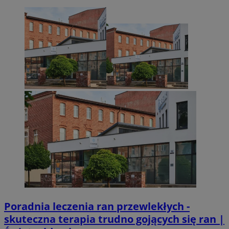
CookieScriptConsent
4 tygodnie 2 dn
CookieScript
zabrze.com.pl
VISITOR_PRIVACY_METADATA
5 miesięcy 4
YouTube
tygodnie
.youtube.com
Poradnia leczenia ran przewlekłych -
skuteczna terapia trudno gojących się ran |