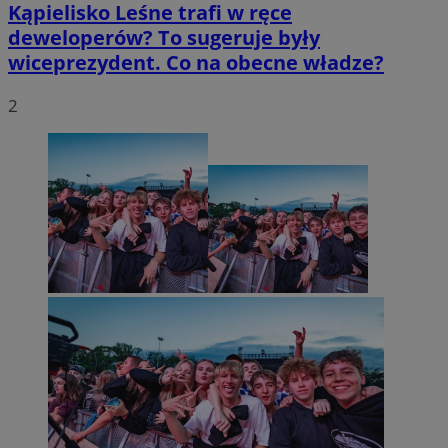
Kąpielisko Leśne trafi w ręce
deweloperów? To sugeruje były
wiceprezydent. Co na obecne władze?
2