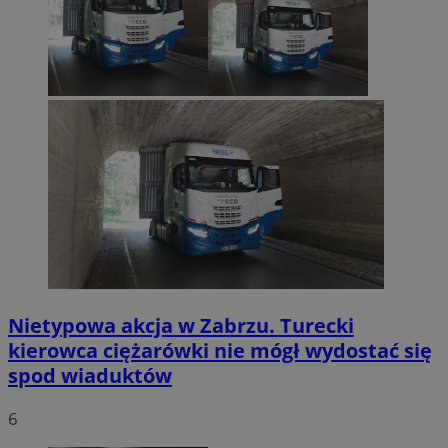
Nietypowa akcja w Zabrzu. Turecki
kierowca ciężarówki nie mógł wydostać się
spod wiaduktów
6