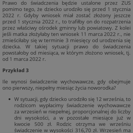
Prawo do świadczenia będzie ustalone przez ZUS
pomimo tego, że dziecko urodziło się przed 1 stycznia
2022 r. Gdyby wniosek miał zostać złożony jeszcze
przed 1 stycznia 2022 r., to trafiłby on do rozpatrzenia
przez właściwy ośrodek gminny lub powiatowy. Z kolei
jeśli matka złożyłaby ten wniosek 11 marca 2022 r., nie
zmieściłaby się w terminie 3 miesięcy od urodzenia się
dziecka. W takiej sytuacji prawo do świadczenia
powstałoby od miesiąca, w którym złożono wniosek, tj.
od 1 marca 2022 r.
Przykład 3
Ile wynosi świadczenie wychowawcze, gdy obejmuje
ono pierwszy, niepełny miesiąc życia noworodka?
W sytuacji, gdy dziecko urodziło się 12 września, to
rodzicom wypłacimy świadczenie wychowawcze
za wrzesień w niepełnej, proporcjonalnej do liczby
dni wysokości, a w pozostałe miesiące już w
kwocie 500 zł. Rodzic otrzyma we wrześniu
świadczenie w wysokości 316,70 zł. Wrzesień ma