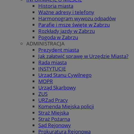
Historia miasta
Ważne adresy i telefony
Harmonogram wywozu odpadów
Parafie i msze święte w Zabrzu
Rozkłady jazdy w Zabrzu
Pogoda w Zabrzu
ADMINISTRACJA
Prezydent miasta
Jak załatwić sprawę w Urzędzie Miasta?
Rada miasta
INSTYTUCJE
Urząd Stanu Cywilnego
MOPR
Urząd Skarbowy
ZUS
URZąd Pracy
Komenda Miejska policji
Straż Miejska
Straż Pożarna
Sąd Rejonowy
Prokuratura Rejonowa