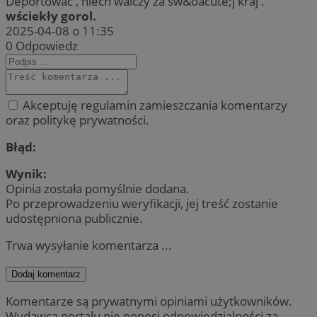
Deportować , niech walczy za sw&oacute;j kraj .
wściekły gorol.
2025-04-08 o 11:35
0
Odpowiedz
Akceptuję regulamin zamieszczania komentarzy
oraz politykę prywatności.
Błąd:
Wynik:
Opinia została pomyślnie dodana.
Po przeprowadzeniu weryfikacji, jej treść zostanie
udostępniona publicznie.
Trwa wysyłanie komentarza ...
Dodaj komentarz
Komentarze są prywatnymi opiniami użytkowników.
Wydawca portalu nie ponosi odpowiedzialności za