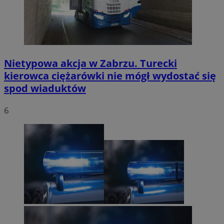
Nietypowa akcja w Zabrzu. Turecki
kierowca ciężarówki nie mógł wydostać się
spod wiaduktów
6