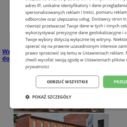
adres IP, unikalne identyfikatory i dane przeglądani
spersonalizowanych reklam i treści, pomiaru reklam i
odbiorców oraz ulepszania usług.
Dostawcy stron tr
również przetwarzać Twoje dane w tych i innych cel
wykorzystywać precyzyjne dane geolokalizacyjne i c
Twoje wybory dotyczą wyłącznie tej witryny. Niekt
opierać się na prawnie uzasadnionym interesie zami
Wakacyjny wypoczynek nad Bałtykiem w
prawo sprzeciwić się temu w
Ustawieniach reklam
.
domkach Szmaragdowe Morze
chwili wycofać swoją zgodę w
Ustawieniach plików 
prywatności
ODRZUĆ WSZYSTKIE
PRZEJ
POKAŻ SZCZEGÓŁY
Niezbędne
Wydajność
Targetowani