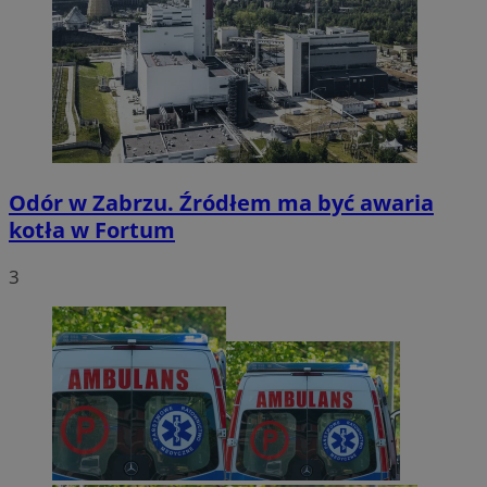
Odór w Zabrzu. Źródłem ma być awaria
kotła w Fortum
3