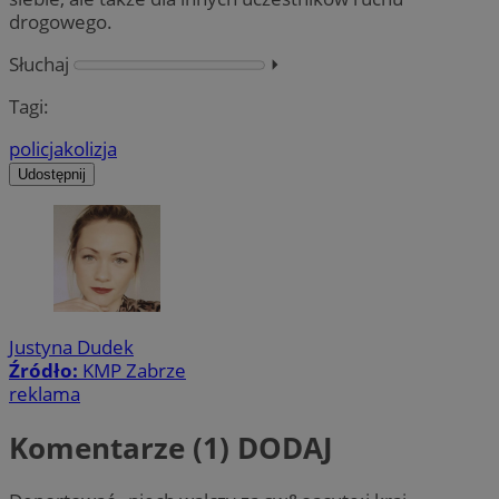
drogowego.
Słuchaj
⏵︎
Tagi:
policja
kolizja
Udostępnij
Justyna Dudek
Źródło:
KMP Zabrze
reklama
Komentarze (1)
DODAJ