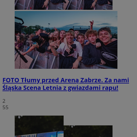
FOTO
Tłumy przed Areną Zabrze. Za nami
Śląska Scena Letnia z gwiazdami rapu!
2
55