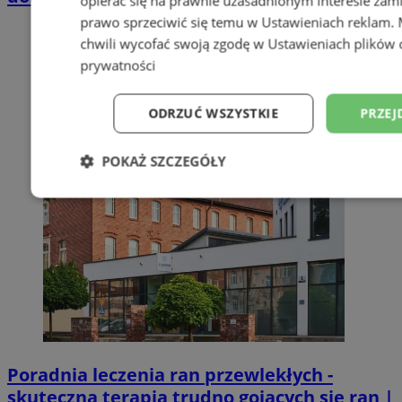
opierać się na prawnie uzasadnionym interesie zami
prawo sprzeciwić się temu w
Ustawieniach reklam
.
chwili wycofać swoją zgodę w
Ustawieniach plików 
prywatności
ODRZUĆ WSZYSTKIE
PRZEJ
POKAŻ SZCZEGÓŁY
Niezbędne
Wydajność
Targetowani
Niesklasyfikowane
Poradnia leczenia ran przewlekłych -
skuteczna terapia trudno gojących się ran |
Niezbędne
Wydajność
Targetowanie
Funkcjonalno