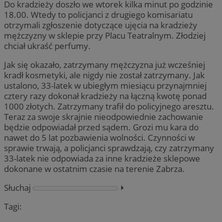
Do kradzieży doszło we wtorek kilka minut po godzinie
18.00. Wtedy to policjanci z drugiego komisariatu
otrzymali zgłoszenie dotyczące ujęcia na kradzieży
mężczyzny w sklepie przy Placu Teatralnym. Złodziej
chciał ukraść perfumy.
Jak się okazało, zatrzymany mężczyzna już wcześniej
kradł kosmetyki, ale nigdy nie został zatrzymany. Jak
ustalono, 33-latek w ubiegłym miesiącu przynajmniej
cztery razy dokonał kradzieży na łączną kwotę ponad
1000 złotych. Zatrzymany trafił do policyjnego aresztu.
Teraz za swoje skrajnie nieodpowiednie zachowanie
będzie odpowiadał przed sądem. Grozi mu kara do
nawet do 5 lat pozbawienia wolności. Czynności w
sprawie trwają, a policjanci sprawdzają, czy zatrzymany
33-latek nie odpowiada za inne kradzieże sklepowe
dokonane w ostatnim czasie na terenie Zabrza.
Słuchaj
⏵︎
Tagi: