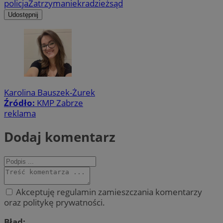
policja
Zatrzymanie
kradzież
sąd
Udostępnij
Karolina Bauszek-Żurek
Źródło:
KMP Zabrze
reklama
Dodaj komentarz
Akceptuję regulamin zamieszczania komentarzy
oraz politykę prywatności.
Błąd: