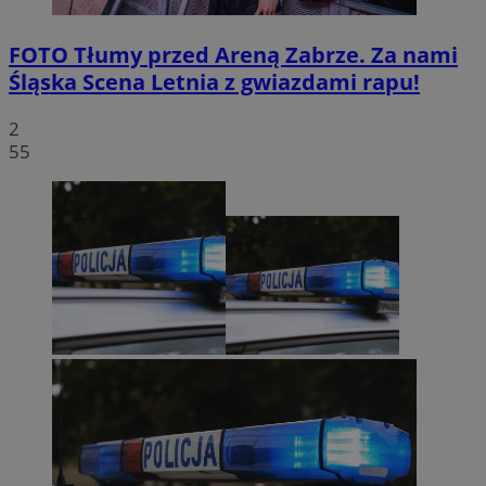
FOTO
Tłumy przed Areną Zabrze. Za nami
Śląska Scena Letnia z gwiazdami rapu!
2
55