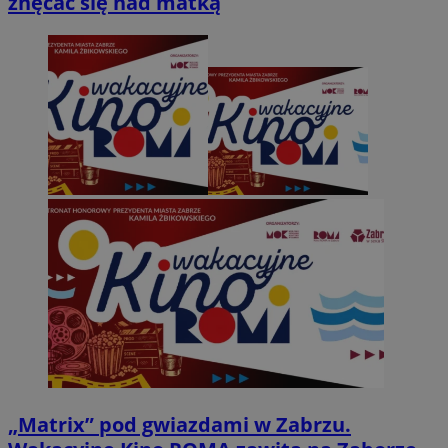
znęcać się nad matką
„Matrix” pod gwiazdami w Zabrzu.