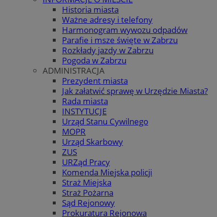
Historia miasta
Ważne adresy i telefony
Harmonogram wywozu odpadów
Parafie i msze święte w Zabrzu
Rozkłady jazdy w Zabrzu
Pogoda w Zabrzu
ADMINISTRACJA
Prezydent miasta
Jak załatwić sprawę w Urzędzie Miasta?
Rada miasta
INSTYTUCJE
Urząd Stanu Cywilnego
MOPR
Urząd Skarbowy
ZUS
URZąd Pracy
Komenda Miejska policji
Straż Miejska
Straż Pożarna
Sąd Rejonowy
Prokuratura Rejonowa