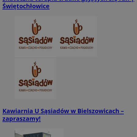
Świętochłowice
Niezbędne pliki cookie umożliwiają korzystanie z podstawowych fun
takich jak logowanie użytkownika i zarządzanie kontem. Bez niezb
można prawidłowo korzystać ze strony internetowej.
Provider
/
Okres
Nazwa
Domena
przechowywani
SessID
zabrze.com.pl
1 rok
QeSessID
zabrze.com.pl
1 rok
MvSessID
zabrze.com.pl
1 rok
__cf_bm
29 minut 53
Cloudflare
sekundy
Inc.
.x.com
Kawiarnia U Sąsiadów w Bielszowicach –
zapraszamy!