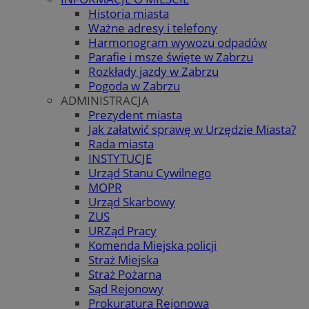
Historia miasta
Ważne adresy i telefony
Harmonogram wywozu odpadów
Parafie i msze święte w Zabrzu
Rozkłady jazdy w Zabrzu
Pogoda w Zabrzu
ADMINISTRACJA
Prezydent miasta
Jak załatwić sprawę w Urzędzie Miasta?
Rada miasta
INSTYTUCJE
Urząd Stanu Cywilnego
MOPR
Urząd Skarbowy
ZUS
URZąd Pracy
Komenda Miejska policji
Straż Miejska
Straż Pożarna
Sąd Rejonowy
Prokuratura Rejonowa