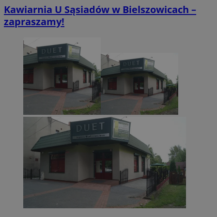
Kawiarnia U Sąsiadów w Bielszowicach –
zapraszamy!
VISITOR_PRIVACY_METADATA
5 miesięcy 4
YouTube
tygodnie
.youtube.com