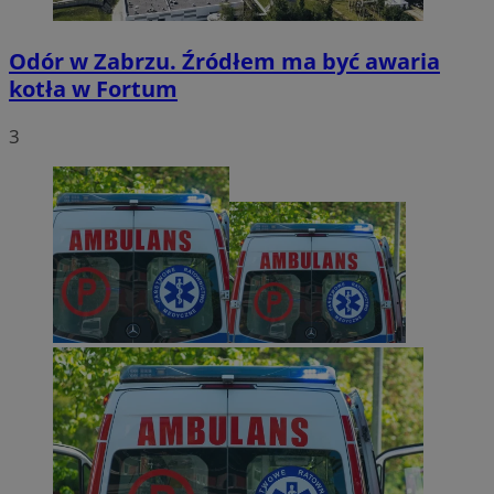
Odór w Zabrzu. Źródłem ma być awaria
kotła w Fortum
3