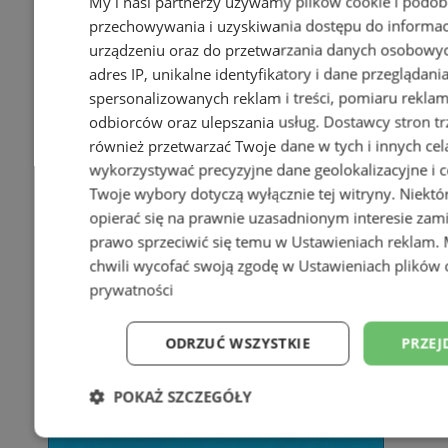
My i nasi partnerzy używamy plików cookie i podob
przechowywania i uzyskiwania dostępu do informac
urządzeniu oraz do przetwarzania danych osobowych
adres IP, unikalne identyfikatory i dane przeglądani
spersonalizowanych reklam i treści, pomiaru reklam i
odbiorców oraz ulepszania usług.
Dostawcy stron tr
również przetwarzać Twoje dane w tych i innych cel
wykorzystywać precyzyjne dane geolokalizacyjne i c
Twoje wybory dotyczą wyłącznie tej witryny. Niekt
opierać się na prawnie uzasadnionym interesie zami
prawo sprzeciwić się temu w
Ustawieniach reklam
.
chwili wycofać swoją zgodę w
Ustawieniach plików 
prywatności
ODRZUĆ WSZYSTKIE
PRZEJ
POKAŻ SZCZEGÓŁY
Niezbędne
Wydajność
Targetowani