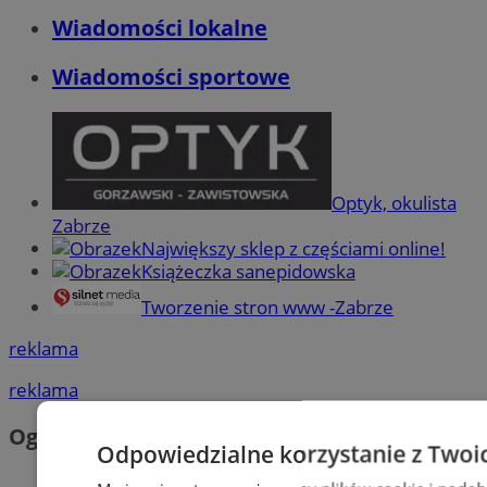
Wiadomości lokalne
Wiadomości sportowe
Optyk, okulista
Zabrze
Największy sklep z częściami online!
Książeczka sanepidowska
Tworzenie stron www -Zabrze
reklama
reklama
Ogłoszenia
Odpowiedzialne korzystanie z Twoi