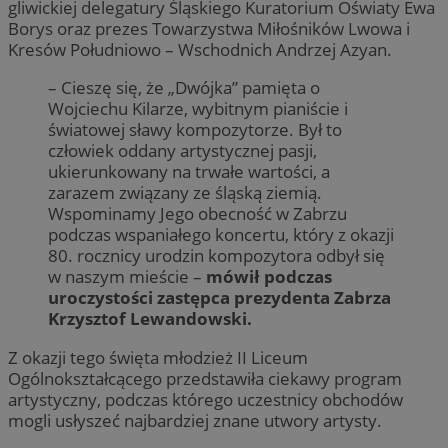
gliwickiej delegatury Śląskiego Kuratorium Oświaty Ewa
Borys oraz prezes Towarzystwa Miłośników Lwowa i
Kresów Południowo – Wschodnich Andrzej Azyan.
– Cieszę się, że „Dwójka” pamięta o
Wojciechu Kilarze, wybitnym pianiście i
światowej sławy kompozytorze. Był to
człowiek oddany artystycznej pasji,
ukierunkowany na trwałe wartości, a
zarazem związany ze śląską ziemią.
Wspominamy Jego obecność w Zabrzu
podczas wspaniałego koncertu, który z okazji
80. rocznicy urodzin kompozytora odbył się
w naszym mieście –
mówił podczas
uroczystości zastępca prezydenta Zabrza
Krzysztof Lewandowski.
Z okazji tego święta młodzież II Liceum
Ogólnokształcącego przedstawiła ciekawy program
artystyczny, podczas którego uczestnicy obchodów
mogli usłyszeć najbardziej znane utwory artysty.