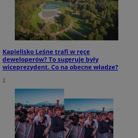
Kąpielisko Leśne trafi w ręce
deweloperów? To sugeruje były
wiceprezydent. Co na obecne władze?
2