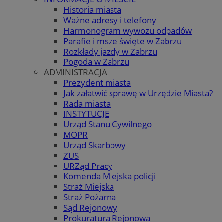
Historia miasta
Ważne adresy i telefony
Harmonogram wywozu odpadów
Parafie i msze święte w Zabrzu
Rozkłady jazdy w Zabrzu
Pogoda w Zabrzu
ADMINISTRACJA
Prezydent miasta
Jak załatwić sprawę w Urzędzie Miasta?
Rada miasta
INSTYTUCJE
Urząd Stanu Cywilnego
MOPR
Urząd Skarbowy
ZUS
URZąd Pracy
Komenda Miejska policji
Straż Miejska
Straż Pożarna
Sąd Rejonowy
Prokuratura Rejonowa