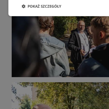
POKAŻ SZCZEGÓŁY
Niezbędne
Wydajność
Targetowani
Niesklasyfikowane
Niezbędne
Wydajność
Targetowanie
Funkcjonalno
Niezbędne pliki cookie umożliwiają korzystanie z podstawowych fun
takich jak logowanie użytkownika i zarządzanie kontem. Bez niezb
można prawidłowo korzystać ze strony internetowej.
Provider
/
Okres
Nazwa
Domena
przechowywani
SessID
zabrze.com.pl
1 rok