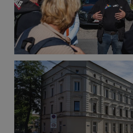
CookieScriptConsent
4 tygodnie 2 dn
CookieScript
zabrze.com.pl
VISITOR_PRIVACY_METADATA
5 miesięcy 4
YouTube
tygodnie
.youtube.com