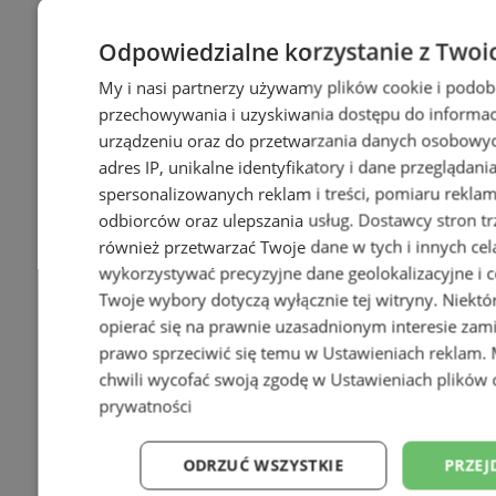
Odpowiedzialne korzystanie z Twoi
My i nasi partnerzy używamy plików cookie i podob
przechowywania i uzyskiwania dostępu do informac
urządzeniu oraz do przetwarzania danych osobowych
adres IP, unikalne identyfikatory i dane przeglądani
spersonalizowanych reklam i treści, pomiaru reklam i
odbiorców oraz ulepszania usług.
Dostawcy stron tr
również przetwarzać Twoje dane w tych i innych cel
wykorzystywać precyzyjne dane geolokalizacyjne i c
Twoje wybory dotyczą wyłącznie tej witryny. Niekt
opierać się na prawnie uzasadnionym interesie zami
prawo sprzeciwić się temu w
Ustawieniach reklam
.
chwili wycofać swoją zgodę w
Ustawieniach plików 
prywatności
ODRZUĆ WSZYSTKIE
PRZEJ