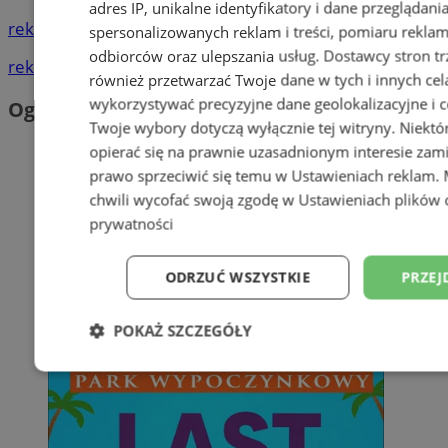
adres IP, unikalne identyfikatory i dane przeglądani
reklama
spersonalizowanych reklam i treści, pomiaru reklam i
odbiorców oraz ulepszania usług.
Dostawcy stron tr
reklama
również przetwarzać Twoje dane w tych i innych cel
wykorzystywać precyzyjne dane geolokalizacyjne i c
Ogłoszenia
Twoje wybory dotyczą wyłącznie tej witryny. Niekt
opierać się na prawnie uzasadnionym interesie zami
prawo sprzeciwić się temu w
Ustawieniach reklam
.
chwili wycofać swoją zgodę w
Ustawieniach plików 
prywatności
ODRZUĆ WSZYSTKIE
PRZEJ
POKAŻ SZCZEGÓŁY
Niezbędne
Wydajność
Targetowani