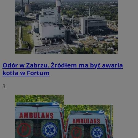
Odór w Zabrzu. Źródłem ma być awaria
kotła w Fortum
3