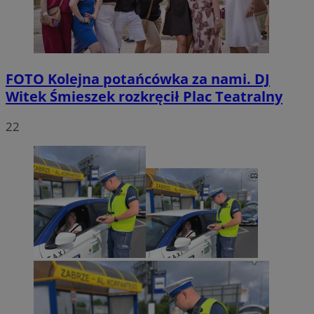
FOTO
Kolejna potańcówka za nami. DJ
Witek Śmieszek rozkręcił Plac Teatralny
22