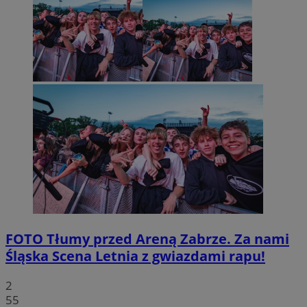
FOTO
Tłumy przed Areną Zabrze. Za nami
Śląska Scena Letnia z gwiazdami rapu!
2
55