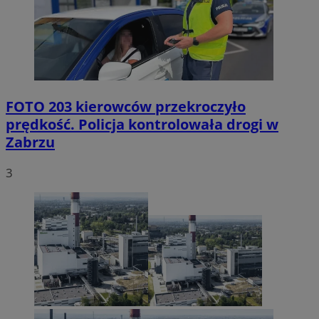
FOTO
203 kierowców przekroczyło
prędkość. Policja kontrolowała drogi w
Zabrzu
3