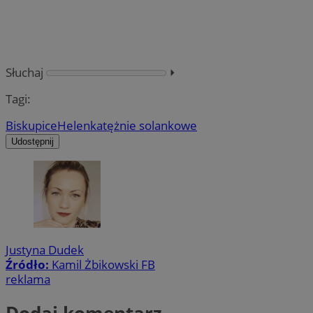
Słuchaj
⏵︎
Tagi:
Biskupice
Helenka
tężnie solankowe
Udostępnij
Justyna Dudek
Źródło:
Kamil Żbikowski FB
reklama
Dodaj komentarz