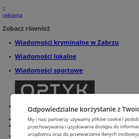
2
reklama
Zobacz również
Wiadomości kryminalne w Zabrzu
Wiadomości lokalne
Wiadomości sportowe
Optyk, okulista
Odpowiedzialne korzystanie z Twoi
Zabrze
Największy sklep z częściami online!
My i nasi partnerzy używamy plików cookie i podob
Książeczka sanepidowska
przechowywania i uzyskiwania dostępu do informac
urządzeniu oraz do przetwarzania danych osobowych
Tworzenie stron www -Zabrze