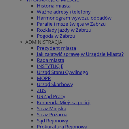
Historia miasta
Ważne adresy i telefony
Harmonogram wywozu odpadów
Parafie i msze święte w Zabrzu
Rozkłady jazdy w Zabrzu
Pogoda w Zabrzu
ADMINISTRACJA
Prezydent miasta
Jak załatwić sprawę w Urzędzie Miasta?
Rada miasta
INSTYTUCJE
Urząd Stanu Cywilnego
MOPR
Urząd Skarbowy
ZUS
URZąd Pracy
Komenda Miejska policji
Straż Miejska
Straż Pożarna
Sąd Rejonowy
Prokuratura Rejonowa