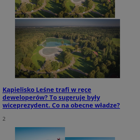
Kąpielisko Leśne trafi w ręce
deweloperów? To sugeruje były
wiceprezydent. Co na obecne władze?
2