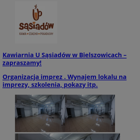
VISITOR_PRIVACY_METADATA
5 miesięcy 4
YouTube
tygodnie
.youtube.com
Kawiarnia U Sąsiadów w Bielszowicach –
zapraszamy!
Organizacja imprez . Wynajem lokalu na
imprezy, szkolenia, pokazy itp.