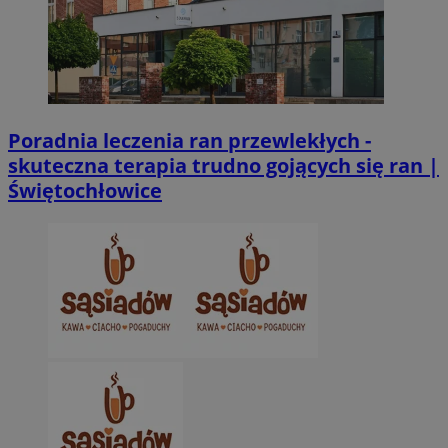
Poradnia leczenia ran przewlekłych -
skuteczna terapia trudno gojących się ran |
VISITOR_PRIVACY_METADATA
5 miesięcy 4
YouTube
Świętochłowice
tygodnie
.youtube.com