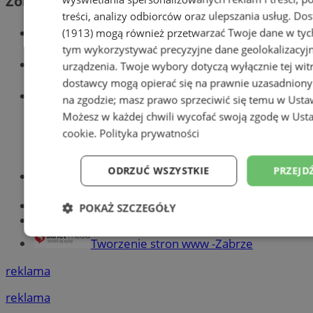
Zobacz również
treści, analizy odbiorców oraz ulepszania usług.
Dos
Wiadomości kryminalne w Zabrzu
(1913)
mogą również przetwarzać Twoje dane w tych 
tym wykorzystywać precyzyjne dane geolokalizacyjn
Wiadomości lokalne
urządzenia. Twoje wybory dotyczą wyłącznie tej wit
dostawcy mogą opierać się na prawnie uzasadniony
Wiadomości sportowe
na zgodzie; masz prawo sprzeciwić się temu w
Usta
Możesz w każdej chwili wycofać swoją zgodę w
Usta
cookie
.
Polityka prywatności
ODRZUĆ WSZYSTKIE
PRZEJD
Optyk, okulista
Zabrze
Największy sklep z częściami online!
POKAŻ SZCZEGÓŁY
Książeczka sanepidowska
Niezbędne
Wydajność
Targetowanie
Tworzenie stron www -Zabrze
reklama
Niesklasyfikowane
reklama