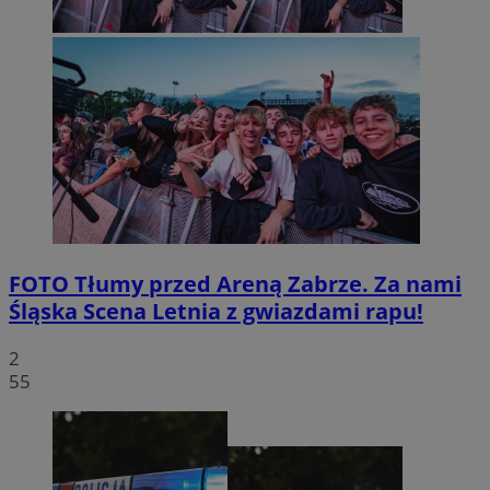
FOTO
Tłumy przed Areną Zabrze. Za nami
Śląska Scena Letnia z gwiazdami rapu!
2
55