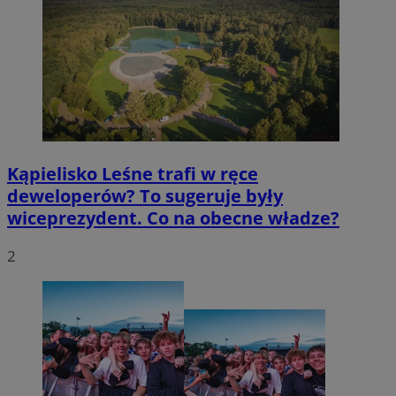
Kąpielisko Leśne trafi w ręce
deweloperów? To sugeruje były
wiceprezydent. Co na obecne władze?
2