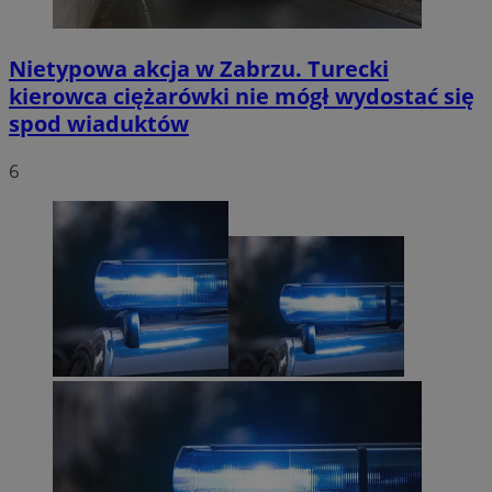
Nietypowa akcja w Zabrzu. Turecki
kierowca ciężarówki nie mógł wydostać się
spod wiaduktów
6