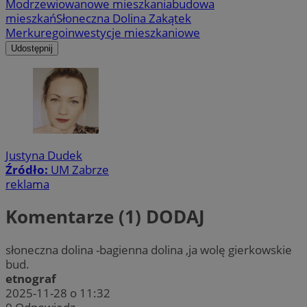
Modrzewiowa
nowe mieszkania
budowa
mieszkań
Słoneczna Dolina Zakątek
Merkurego
inwestycje mieszkaniowe
Udostępnij
Justyna Dudek
Źródło:
UM Zabrze
reklama
Komentarze (1)
DODAJ
słoneczna dolina -bagienna dolina ,ja wolę gierkowskie
bud.
etnograf
2025-11-28 o 11:32