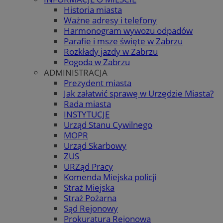
Historia miasta
Ważne adresy i telefony
Harmonogram wywozu odpadów
Parafie i msze święte w Zabrzu
Rozkłady jazdy w Zabrzu
Pogoda w Zabrzu
ADMINISTRACJA
Prezydent miasta
Jak załatwić sprawę w Urzędzie Miasta?
Rada miasta
INSTYTUCJE
Urząd Stanu Cywilnego
MOPR
Urząd Skarbowy
ZUS
URZąd Pracy
Komenda Miejska policji
Straż Miejska
Straż Pożarna
Sąd Rejonowy
Prokuratura Rejonowa