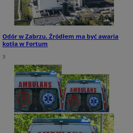
Odór w Zabrzu. Źródłem ma być awaria
kotła w Fortum
3