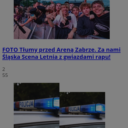
FOTO
Tłumy przed Areną Zabrze. Za nami
Śląska Scena Letnia z gwiazdami rapu!
2
55