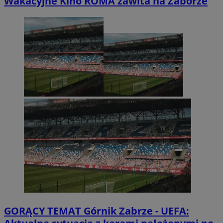
Wakacyjne Kino ROMA zawita na Zaborze
GORĄCY TEMAT
Górnik Zabrze - UEFA: