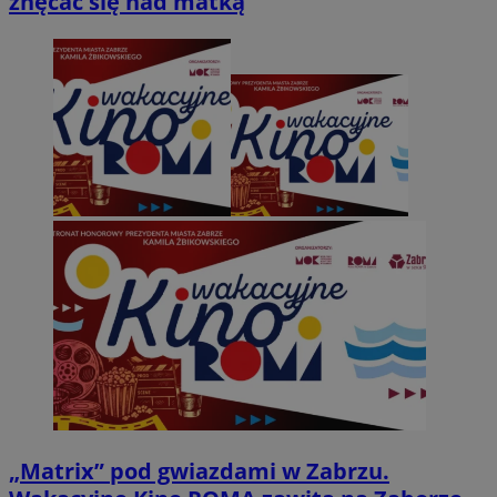
znęcać się nad matką
„Matrix” pod gwiazdami w Zabrzu.