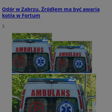
Odór w Zabrzu. Źródłem ma być awaria
kotła w Fortum
3