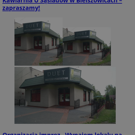
Kawiarnia U Sąsiadów w Bielszowicach –
zapraszamy!
VISITOR_PRIVACY_METADATA
5 miesięcy 4
YouTube
tygodnie
.youtube.com
Organizacja imprez . Wynajem lokalu na