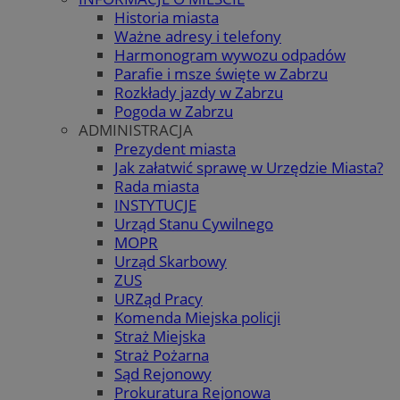
Historia miasta
Ważne adresy i telefony
Harmonogram wywozu odpadów
Parafie i msze święte w Zabrzu
Rozkłady jazdy w Zabrzu
Pogoda w Zabrzu
ADMINISTRACJA
Prezydent miasta
Jak załatwić sprawę w Urzędzie Miasta?
Rada miasta
INSTYTUCJE
Urząd Stanu Cywilnego
MOPR
Urząd Skarbowy
ZUS
URZąd Pracy
Komenda Miejska policji
Straż Miejska
Straż Pożarna
Sąd Rejonowy
Prokuratura Rejonowa