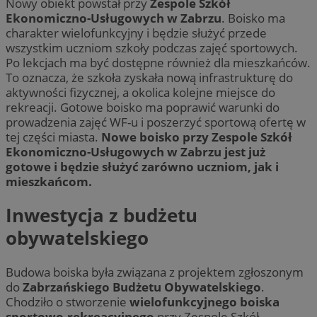
Nowy obiekt powstał przy
Zespole Szkół
Ekonomiczno-Usługowych w Zabrzu
. Boisko ma
charakter wielofunkcyjny i będzie służyć przede
wszystkim uczniom szkoły podczas zajęć sportowych.
Po lekcjach ma być dostępne również dla mieszkańców.
To oznacza, że szkoła zyskała nową infrastrukturę do
aktywności fizycznej, a okolica kolejne miejsce do
rekreacji. Gotowe boisko ma poprawić warunki do
prowadzenia zajęć WF-u i poszerzyć sportową ofertę w
tej części miasta.
Nowe boisko przy Zespole Szkół
Ekonomiczno-Usługowych w Zabrzu jest już
gotowe i będzie służyć zarówno uczniom, jak i
mieszkańcom.
Inwestycja z budżetu
obywatelskiego
Budowa boiska była związana z projektem zgłoszonym
do
Zabrzańskiego Budżetu Obywatelskiego
.
Chodziło o stworzenie
wielofunkcyjnego boiska
sportowo-rekreacyjnego
przy Zespole Szkół