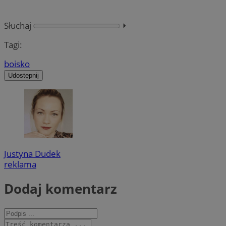
Słuchaj
⏵︎
Tagi:
boisko
Udostępnij
Justyna Dudek
reklama
Dodaj komentarz