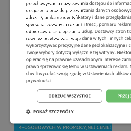
przechowywania i uzyskiwania dostępu do informac
urządzeniu oraz do przetwarzania danych osobowych
adres IP, unikalne identyfikatory i dane przeglądani
spersonalizowanych reklam i treści, pomiaru reklam i
odbiorców oraz ulepszania usług.
Dostawcy stron tr
również przetwarzać Twoje dane w tych i innych cel
wykorzystywać precyzyjne dane geolokalizacyjne i c
Twoje wybory dotyczą wyłącznie tej witryny. Niekt
opierać się na prawnie uzasadnionym interesie zami
prawo sprzeciwić się temu w
Ustawieniach reklam
.
chwili wycofać swoją zgodę w
Ustawieniach plików 
prywatności
ODRZUĆ WSZYSTKIE
PRZEJ
POKAŻ SZCZEGÓŁY
Niezbędne
Wydajność
Targetowani