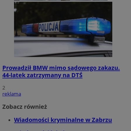
Prowadził BMW mimo sądowego zakazu.
44-latek zatrzymany na DTŚ
2
reklama
Zobacz również
Wiadomości kryminalne w Zabrzu