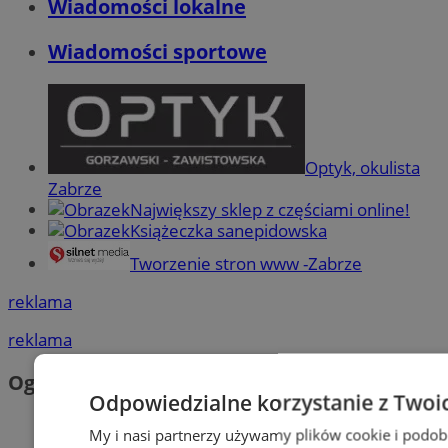
Wiadomości lokalne
Wiadomości sportowe
Optyk, okulista
Zabrze
Największy sklep z częściami online!
Książeczka sanepidowska
Tworzenie stron www -Zabrze
reklama
reklama
Ogłoszenia
Odpowiedzialne korzystanie z Twoi
My i nasi partnerzy używamy plików cookie i podob