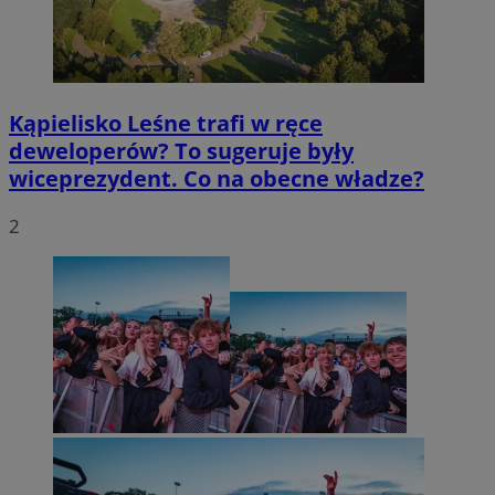
Kąpielisko Leśne trafi w ręce
deweloperów? To sugeruje były
wiceprezydent. Co na obecne władze?
2