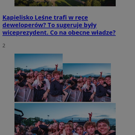
Kąpielisko Leśne trafi w ręce
deweloperów? To sugeruje były
wiceprezydent. Co na obecne władze?
2