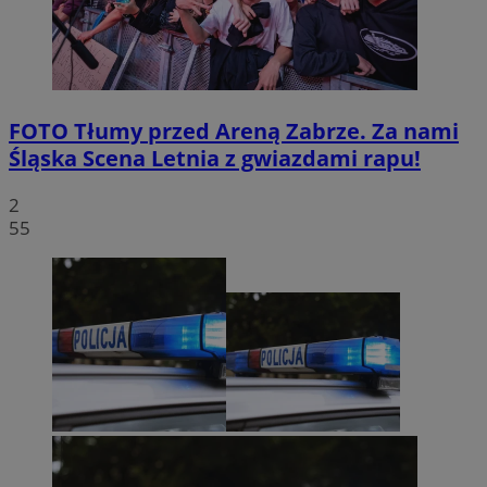
FOTO
Tłumy przed Areną Zabrze. Za nami
Śląska Scena Letnia z gwiazdami rapu!
2
55