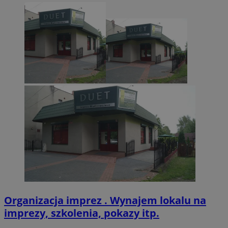
CookieScriptConsent
4 tygodnie 2 dn
CookieScript
zabrze.com.pl
VISITOR_PRIVACY_METADATA
5 miesięcy 4
YouTube
tygodnie
.youtube.com
Organizacja imprez . Wynajem lokalu na
imprezy, szkolenia, pokazy itp.