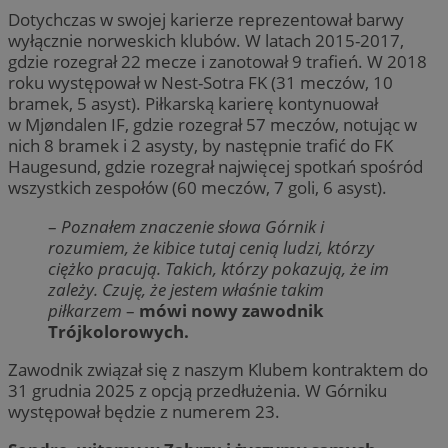
Dotychczas w swojej karierze reprezentował barwy
wyłącznie norweskich klubów. W latach 2015-2017,
gdzie rozegrał 22 mecze i zanotował 9 trafień. W 2018
roku występował w Nest-Sotra FK (31 meczów, 10
bramek, 5 asyst). Piłkarską karierę kontynuował
w Mjøndalen IF, gdzie rozegrał 57 meczów, notując w
nich 8 bramek i 2 asysty, by następnie trafić do FK
Haugesund, gdzie rozegrał najwięcej spotkań spośród
wszystkich zespołów (60 meczów, 7 goli, 6 asyst).
–
Poznałem znaczenie słowa Górnik i
rozumiem, że kibice tutaj cenią ludzi, którzy
ciężko pracują. Takich, którzy pokazują, że im
zależy. Czuję, że jestem właśnie takim
piłkarzem
–
mówi nowy zawodnik
Trójkolorowych.
Zawodnik związał się z naszym Klubem kontraktem do
31 grudnia 2025 z opcją przedłużenia. W Górniku
występował będzie z numerem 23.