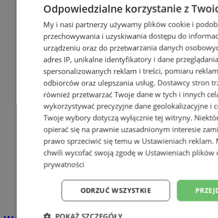
Odpowiedzialne korzystanie z Twoi
My i nasi partnerzy używamy plików cookie i podob
przechowywania i uzyskiwania dostępu do informac
urządzeniu oraz do przetwarzania danych osobowych
adres IP, unikalne identyfikatory i dane przeglądani
spersonalizowanych reklam i treści, pomiaru reklam i
odbiorców oraz ulepszania usług.
Dostawcy stron tr
również przetwarzać Twoje dane w tych i innych cel
wykorzystywać precyzyjne dane geolokalizacyjne i c
Twoje wybory dotyczą wyłącznie tej witryny. Niekt
opierać się na prawnie uzasadnionym interesie zami
prawo sprzeciwić się temu w
Ustawieniach reklam
.
chwili wycofać swoją zgodę w
Ustawieniach plików 
prywatności
ODRZUĆ WSZYSTKIE
PRZEJ
POKAŻ SZCZEGÓŁY