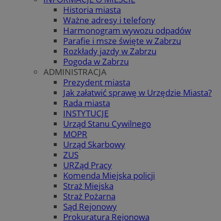
Historia miasta
Ważne adresy i telefony
Harmonogram wywozu odpadów
Parafie i msze święte w Zabrzu
Rozkłady jazdy w Zabrzu
Pogoda w Zabrzu
ADMINISTRACJA
Prezydent miasta
Jak załatwić sprawę w Urzędzie Miasta?
Rada miasta
INSTYTUCJE
Urząd Stanu Cywilnego
MOPR
Urząd Skarbowy
ZUS
URZąd Pracy
Komenda Miejska policji
Straż Miejska
Straż Pożarna
Sąd Rejonowy
Prokuratura Rejonowa