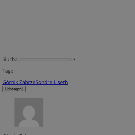
Słuchaj
⏵︎
Tagi:
Górnik Zabrze
Sondre Liseth
Udostępnij