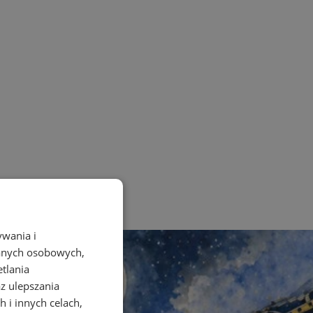
ywania i
danych osobowych,
etlania
az ulepszania
 i innych celach,