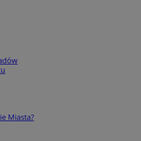
adów
zu
ie Miasta?