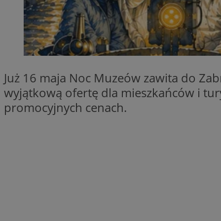
SessID
QeSessID
MvSessID
__cf_bm
Już 16 maja Noc Muzeów zawita do Zab
__cf_bm
wyjątkową ofertę dla mieszkańców i tu
promocyjnych cenach.
CookieScriptConse
VISITOR_PRIVACY_