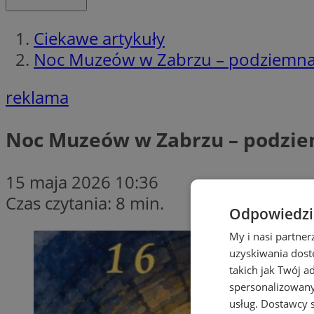
Ciekawe artykuły
Noc Muzeów w Zabrzu – podziemna 
reklama
Noc Muzeów w Zabrzu – podzie
15 maja 2026 10:36
Czas czytania: 8 min.
Odpowiedzia
My i nasi partne
uzyskiwania dost
takich jak Twój a
spersonalizowanyc
usług.
Dostawcy s