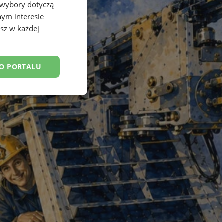
 wybory dotyczą
nym interesie
sz w każdej
DO PORTALU
esklasyfikowane
ane
owanie użytkownika i
j.