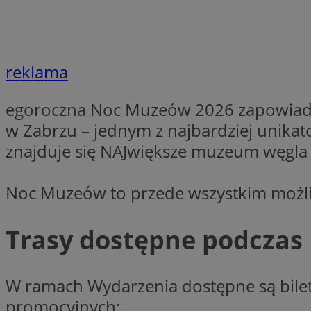
Nazwa
Nazwa
ustat_xq6z219uw9
Nazwa
__Secure-YNID
_clck
reklama
__gads
egoroczna Noc Muzeów 2026 zapowiada s
FCCDCF
MUID
w Zabrzu – jednym z najbardziej unikat
__eoi
znajduje się NAJwiększe muzeum węgla
ANONCHK
Noc Muzeów to przede wszystkim możliw
_clsk
test_cookie
Trasy dostępne podczas
_ga_NBM6HFESG6
_fbp
OAID
W ramach Wydarzenia dostępne są bilet
MR
promocyjnych: