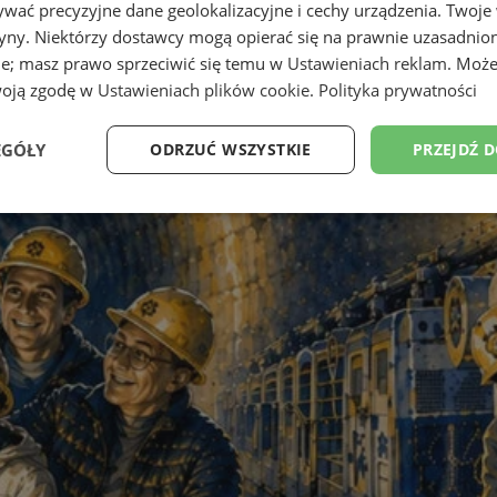
wać precyzyjne dane geolokalizacyjne i cechy urządzenia. Twoje
tryny. Niektórzy dostawcy mogą opierać się na prawnie uzasadnio
ie; masz prawo sprzeciwić się temu w
Ustawieniach reklam
. Może
woją zgodę w
Ustawieniach plików cookie
.
Polityka prywatności
EGÓŁY
ODRZUĆ WSZYSTKIE
PRZEJDŹ 
Wydajność
Targetowanie
Funkcjonalność
Ni
ezbędne
Wydajność
Targetowanie
Funkcjonalność
Niesklasyfikow
ie umożliwiają korzystanie z podstawowych funkcji strony internetowej, takich jak log
Bez niezbędnych plików cookie nie można prawidłowo korzystać ze strony internetowe
Provider
/
Okres
Opis
Domena
przechowywania