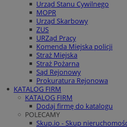
Urząd Stanu Cywilnego
MOPR
Urząd Skarbowy
ZUS
URZąd Pracy
Komenda Miejska policji
Straż Miejska
Straż Pożarna
Sąd Rejonowy
Prokuratura Rejonowa
KATALOG FIRM
KATALOG FIRM
Dodaj firmę do katalogu
POLECAMY
Skup.io - Skup nieruchomośc