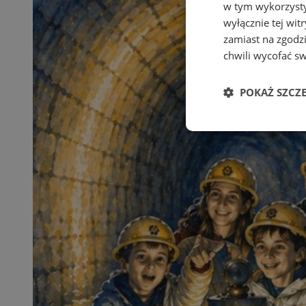
w tym wykorzysty
wyłącznie tej wi
zamiast na zgodz
chwili wycofać s
POKAŻ SZCZ
Niezbędne
Ni
Niezbędne pliki cook
zarządzanie kontem. 
Nazwa