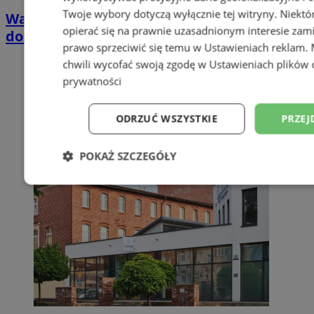
Twoje wybory dotyczą wyłącznie tej witryny. Niekt
Wakacyjny wypoczynek nad Bałtykiem w
opierać się na prawnie uzasadnionym interesie zami
domkach Szmaragdowe Morze
prawo sprzeciwić się temu w
Ustawieniach reklam
.
chwili wycofać swoją zgodę w
Ustawieniach plików 
prywatności
ODRZUĆ WSZYSTKIE
PRZEJ
POKAŻ SZCZEGÓŁY
Niezbędne
Wydajność
Targetowani
Niesklasyfikowane