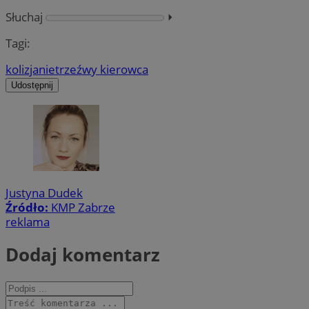
Słuchaj
⏵︎
Tagi:
kolizja
nietrzeźwy kierowca
Udostępnij
Justyna Dudek
Źródło:
KMP Zabrze
reklama
Dodaj komentarz