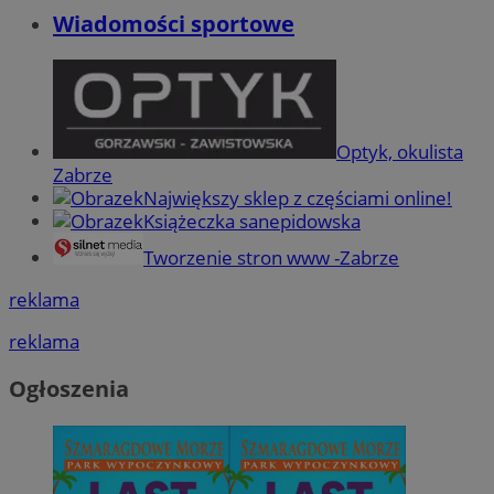
Wiadomości sportowe
Optyk, okulista
Zabrze
Największy sklep z częściami online!
Książeczka sanepidowska
Tworzenie stron www -Zabrze
reklama
reklama
Ogłoszenia