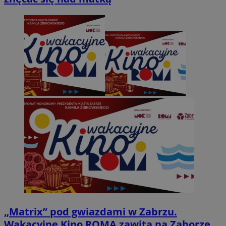
„Matrix” pod gwiazdami w Zabrzu.
Wakacyjne Kino ROMA zawita na Zaborze