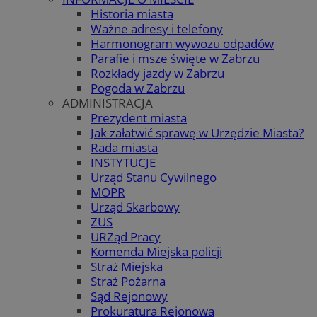
Historia miasta
Ważne adresy i telefony
Harmonogram wywozu odpadów
Parafie i msze święte w Zabrzu
Rozkłady jazdy w Zabrzu
Pogoda w Zabrzu
ADMINISTRACJA
Prezydent miasta
Jak załatwić sprawę w Urzędzie Miasta?
Rada miasta
INSTYTUCJE
Urząd Stanu Cywilnego
MOPR
Urząd Skarbowy
ZUS
URZąd Pracy
Komenda Miejska policji
Straż Miejska
Straż Pożarna
Sąd Rejonowy
Prokuratura Rejonowa