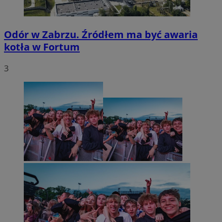
Odór w Zabrzu. Źródłem ma być awaria
kotła w Fortum
3