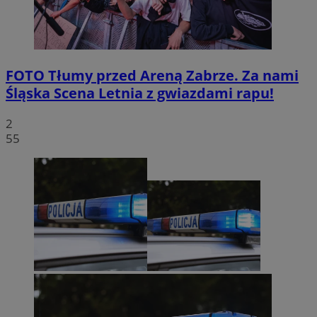
FOTO
Tłumy przed Areną Zabrze. Za nami
Śląska Scena Letnia z gwiazdami rapu!
2
55