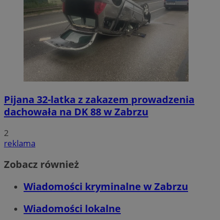
Pijana 32-latka z zakazem prowadzenia
dachowała na DK 88 w Zabrzu
2
reklama
Zobacz również
Wiadomości kryminalne w Zabrzu
Wiadomości lokalne