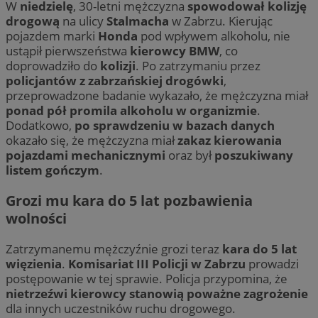
W
niedzielę
, 30-letni mężczyzna
spowodował kolizję
drogową
na ulicy
Stalmacha
w Zabrzu. Kierując
pojazdem marki
Honda
pod wpływem alkoholu, nie
ustąpił pierwszeństwa
kierowcy BMW
, co
doprowadziło do
kolizji
. Po zatrzymaniu przez
policjantów z zabrzańskiej drogówki
,
przeprowadzone badanie wykazało, że mężczyzna miał
ponad pół promila alkoholu w organizmie
.
Dodatkowo,
po sprawdzeniu w bazach danych
okazało się, że mężczyzna miał
zakaz kierowania
pojazdami mechanicznymi
oraz był
poszukiwany
listem gończym
.
Grozi mu kara do 5 lat pozbawienia
wolności
Zatrzymanemu mężczyźnie grozi teraz
kara do 5 lat
więzienia
.
Komisariat III Policji w Zabrzu
prowadzi
postępowanie w tej sprawie. Policja przypomina, że
nietrzeźwi kierowcy stanowią poważne zagrożenie
dla innych uczestników ruchu drogowego.