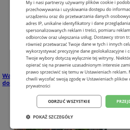
My i nasi partnerzy używamy plików cookie i podob
przechowywania i uzyskiwania dostępu do informac
urządzeniu oraz do przetwarzania danych osobowych
adres IP, unikalne identyfikatory i dane przeglądani
spersonalizowanych reklam i treści, pomiaru reklam i
odbiorców oraz ulepszania usług.
Dostawcy stron tr
również przetwarzać Twoje dane w tych i innych cel
wykorzystywać precyzyjne dane geolokalizacyjne i c
Twoje wybory dotyczą wyłącznie tej witryny. Niekt
opierać się na prawnie uzasadnionym interesie zami
prawo sprzeciwić się temu w
Ustawieniach reklam
.
Wakacyjny wypoczynek nad Bałtykiem w
chwili wycofać swoją zgodę w
Ustawieniach plików 
domkach Szmaragdowe Morze
prywatności
ODRZUĆ WSZYSTKIE
PRZEJ
POKAŻ SZCZEGÓŁY
Niezbędne
Wydajność
Targetowani