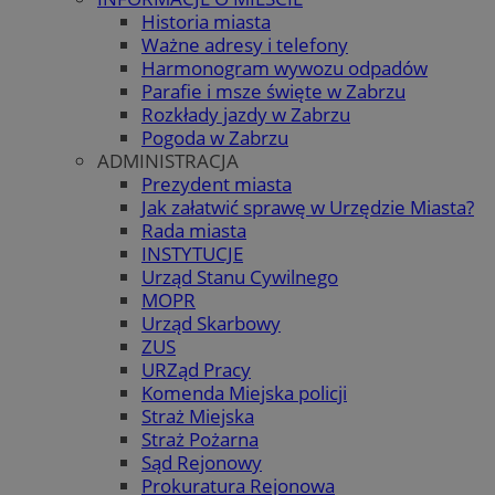
Historia miasta
Ważne adresy i telefony
Harmonogram wywozu odpadów
Parafie i msze święte w Zabrzu
Rozkłady jazdy w Zabrzu
Pogoda w Zabrzu
ADMINISTRACJA
Prezydent miasta
Jak załatwić sprawę w Urzędzie Miasta?
Rada miasta
INSTYTUCJE
Urząd Stanu Cywilnego
MOPR
Urząd Skarbowy
ZUS
URZąd Pracy
Komenda Miejska policji
Straż Miejska
Straż Pożarna
Sąd Rejonowy
Prokuratura Rejonowa