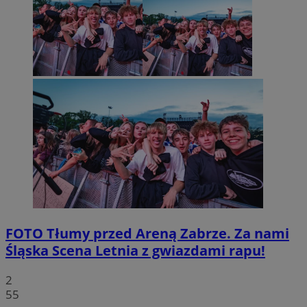
FOTO
Tłumy przed Areną Zabrze. Za nami
Śląska Scena Letnia z gwiazdami rapu!
2
55