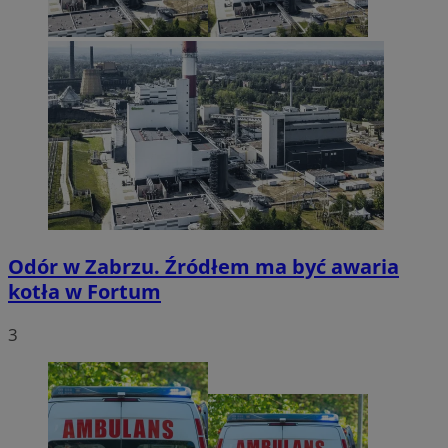
Odór w Zabrzu. Źródłem ma być awaria
kotła w Fortum
3