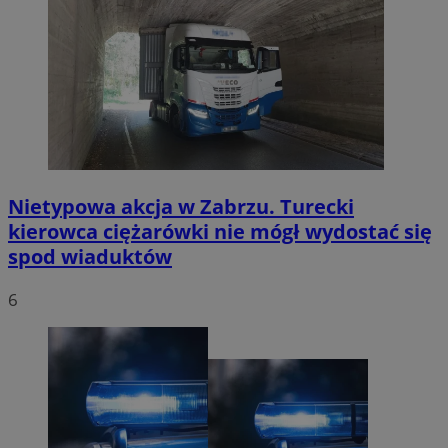
Nietypowa akcja w Zabrzu. Turecki
kierowca ciężarówki nie mógł wydostać się
spod wiaduktów
6