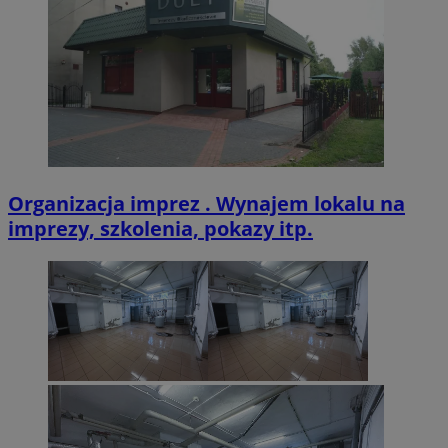
VISITOR_PRIVACY_METADATA
5 miesięcy 4
YouTube
tygodnie
.youtube.com
Organizacja imprez . Wynajem lokalu na
imprezy, szkolenia, pokazy itp.