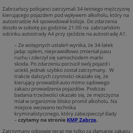
Zabrzańscy policjanci zatrzymali 34-letniego mężczyznę
kierującego pojazdem pod wpływem alkoholu, który na
autostradzie A4 spowodował kolizje. Do zdarzenia
doszło w sobotę po godzinie 21:00 na zabrzańskim
odcinku autostrady A4 przy zjeździe na autostradę A1.
– Ze wstępnych ustaleń wynika, że 34-latek
jadąc oplem, nieprawidłowo zmieniał pasu
ruchu i zderzył się samochodem marki
skoda. Po zdarzeniu porzucił swój pojazd i
uciekł, jednak szybko został zatrzymany. W
trakcie dalszych czynności okazało się, że
kierujący prowadził auto mimo sądowego
zakazu prowadzenia pojazdów. Podczas
badania trzeźwości okazało się, że mężczyzna
miał w organizmie blisko promil alkoholu. Na
miejsce wezwano technika
kryminalistycznego, który zabezpieczył ślady
–
czytamy na stronie
KMP Zabrze
.
Zatrzymany odpowie teraz nie tylko za złamanie zakazu