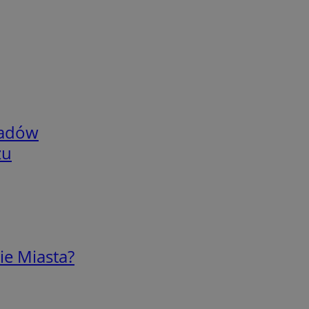
adów
zu
ie Miasta?