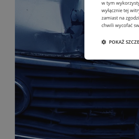
w tym wykorzysty
wyłącznie tej wi
zamiast na zgodz
chwili wycofać s
POKAŻ SZCZ
Niezbędne
Ni
Niezbędne pliki cook
zarządzanie kontem. 
Nazwa