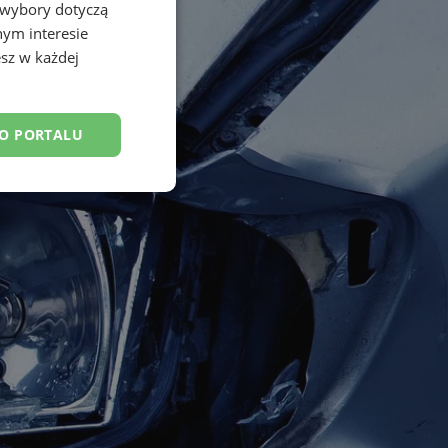
 wybory dotyczą
nym interesie
sz w każdej
DO PORTALU
esklasyfikowane
ane
owanie użytkownika i
j.