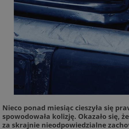
SessID
QeSessID
MvSessID
__cf_bm
__cf_bm
CookieScriptConse
VISITOR_PRIVACY_
Nieco ponad miesiąc cieszyła się pr
spowodowała kolizję. Okazało się, ż
za skrajnie nieodpowiedzialne zach