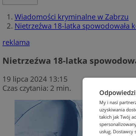
Wiadomości kryminalne w Zabrzu
Nietrzeźwa 18-latka spowodowała ko
reklama
Nietrzeźwa 18-latka spowodowa
19 lipca 2024 13:15
Czas czytania: 2 min.
Odpowiedzia
My i nasi partne
uzyskiwania dost
takich jak Twój a
spersonalizowanyc
usług.
Dostawcy s