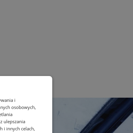
ywania i
danych osobowych,
etlania
az ulepszania
 i innych celach,