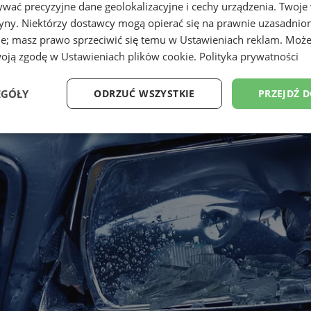
wać precyzyjne dane geolokalizacyjne i cechy urządzenia. Twoje
tryny. Niektórzy dostawcy mogą opierać się na prawnie uzasadnio
ie; masz prawo sprzeciwić się temu w
Ustawieniach reklam
. Może
woją zgodę w
Ustawieniach plików cookie
.
Polityka prywatności
EGÓŁY
ODRZUĆ WSZYSTKIE
PRZEJDŹ 
Wydajność
Targetowanie
Funkcjonalność
Ni
ezbędne
Wydajność
Targetowanie
Funkcjonalność
Niesklasyfikow
ie umożliwiają korzystanie z podstawowych funkcji strony internetowej, takich jak log
Bez niezbędnych plików cookie nie można prawidłowo korzystać ze strony internetowe
Provider
/
Okres
Opis
Domena
przechowywania