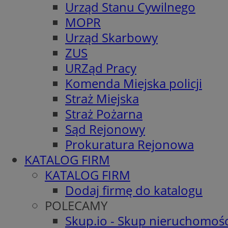
Urząd Stanu Cywilnego
MOPR
Urząd Skarbowy
ZUS
URZąd Pracy
Komenda Miejska policji
Straż Miejska
Straż Pożarna
Sąd Rejonowy
Prokuratura Rejonowa
KATALOG FIRM
KATALOG FIRM
Dodaj firmę do katalogu
POLECAMY
Skup.io - Skup nieruchomośc