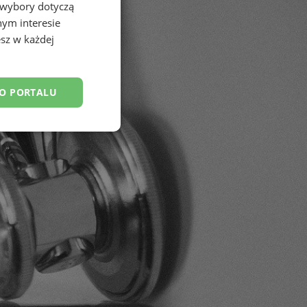
 wybory dotyczą
nym interesie
sz w każdej
DO PORTALU
esklasyfikowane
ane
owanie użytkownika i
j.