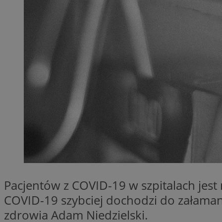
SessID
QeSessID
MvSessID
__cf_bm
__cf_bm
CookieScriptConse
VISITOR_PRIVACY_
Pacjentów z COVID-19 w szpitalach jest m
COVID-19 szybciej dochodzi do załamani
zdrowia Adam Niedzielski.