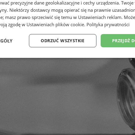
wać precyzyjne dane geolokalizacyjne i cechy urządzenia. Twoje
tryny. Niektórzy dostawcy mogą opierać się na prawnie uzasadnio
ie; masz prawo sprzeciwić się temu w
Ustawieniach reklam
. Może
woją zgodę w
Ustawieniach plików cookie
.
Polityka prywatności
EGÓŁY
ODRZUĆ WSZYSTKIE
PRZEJDŹ 
Wydajność
Targetowanie
Funkcjonalność
Ni
ezbędne
Wydajność
Targetowanie
Funkcjonalność
Niesklasyfikow
ie umożliwiają korzystanie z podstawowych funkcji strony internetowej, takich jak log
Bez niezbędnych plików cookie nie można prawidłowo korzystać ze strony internetowe
Provider
/
Okres
Opis
Domena
przechowywania