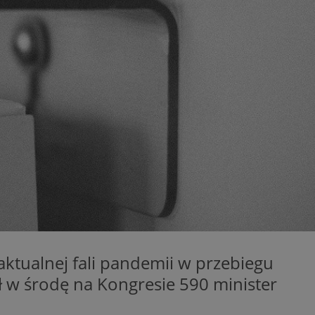
ator sesji.
ator sesji.
ator sesji.
 ludzi i botów. Jest
j, ponieważ
tów na temat
j.
 ludzi i botów. Jest
j, ponieważ
tów na temat
j.
usługę Cookie-
rencji dotyczących
est to konieczne,
działał poprawnie.
cje o zgodzie
h dotyczących
tryny. Rejestruje
ci i ustawień
 aktualnej fali pandemii w przebiegu
ie w kolejnych
nie musi ponownie
ł w środę na Kongresie 590 minister
 zwiększa wygodę i
ych.