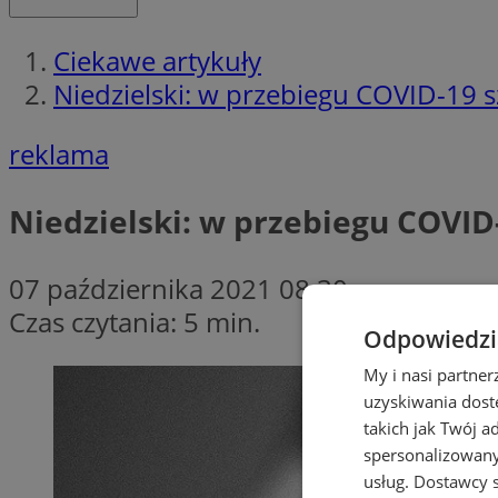
Ciekawe artykuły
Niedzielski: w przebiegu COVID-19 
reklama
Niedzielski: w przebiegu COVID
07 października 2021 08:30
Czas czytania: 5 min.
Odpowiedzia
My i nasi partne
uzyskiwania dost
takich jak Twój a
spersonalizowanyc
usług.
Dostawcy s