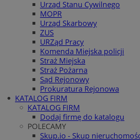
Urząd Stanu Cywilnego
MOPR
Urząd Skarbowy
ZUS
URZąd Pracy
Komenda Miejska policji
Straż Miejska
Straż Pożarna
Sąd Rejonowy
Prokuratura Rejonowa
KATALOG FIRM
KATALOG FIRM
Dodaj firmę do katalogu
POLECAMY
Skup.io - Skup nieruchomośc