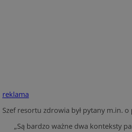
Nazwa
Nazwa
ustat_xq6z219uw9
Nazwa
__Secure-YNID
_clck
__gads
FCCDCF
MUID
__eoi
ANONCHK
_clsk
reklama
test_cookie
_ga_NBM6HFESG6
Szef resortu zdrowia był pytany m.in. o
_fbp
OAID
„Są bardzo ważne dwa konteksty pande
MR