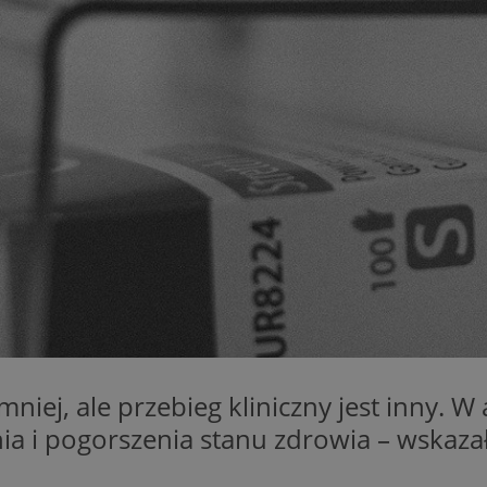
zabrze.com.pl
1 rok
Ten plik cookie przechowuje identyfik
zabrze.com.pl
1 rok
Ten plik cookie przechowuje identyfik
zabrze.com.pl
1 rok
Ten plik cookie przechowuje identyfik
29 minut 53
Ten plik cookie służy do rozróżniania
Cloudflare
sekundy
to korzystne dla strony internetowe
Inc.
umożliwia tworzenie ważnych rapor
.x.com
korzystania z jej witryny internetowe
29 minut 55
Ten plik cookie służy do rozróżniania
Cloudflare
sekund
to korzystne dla strony internetowe
Inc.
umożliwia tworzenie ważnych rapor
.twitter.com
korzystania z jej witryny internetowe
nt
4 tygodnie 2 dni
Ten plik cookie jest używany przez 
CookieScript
Script.com do zapamiętywania prefe
zabrze.com.pl
zgody użytkownika na pliki cookie. J
aby baner cookie Cookie-Script.com 
Google Privacy Policy
METADATA
5 miesięcy 4
Ten plik cookie przechowuje informa
YouTube
tygodnie
użytkownika oraz jego preferencjac
.youtube.com
prywatności podczas korzystania z wi
wybory dotyczące polityki prywatnoś
niej, ale przebieg kliniczny jest inny. W
zgody, zapewniając ich przestrzegan
wizytach. Dzięki temu użytkownik 
a i pogorszenia stanu zdrowia – wskaza
konfigurować swoich preferencji, co
zgodność z regulacjami ochrony dan