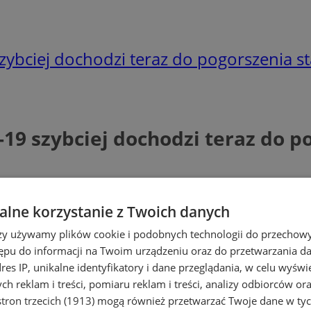
szybciej dochodzi teraz do pogorszenia s
-19 szybciej dochodzi teraz do 
lne korzystanie z Twoich danych
rzy używamy plików cookie i podobnych technologii do przechow
ępu do informacji na Twoim urządzeniu oraz do przetwarzania 
dres IP, unikalne identyfikatory i dane przeglądania, w celu wyświ
h reklam i treści, pomiaru reklam i treści, analizy odbiorców or
tron trzecich (1913)
mogą również przetwarzać Twoje dane w tych