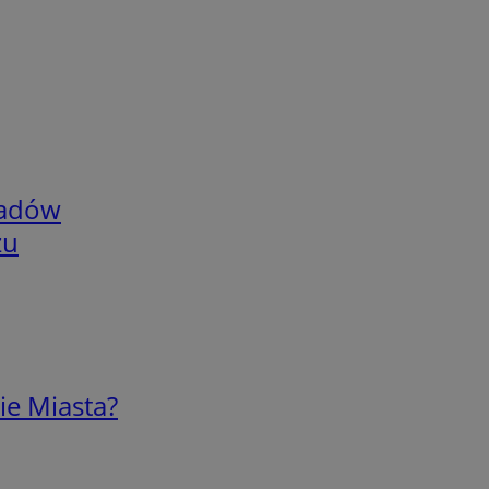
adów
zu
ie Miasta?