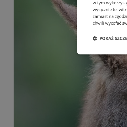
w tym wykorzysty
wyłącznie tej wi
zamiast na zgodz
chwili wycofać s
POKAŻ SZCZ
Niezbędne
Ni
Niezbędne pliki cook
zarządzanie kontem. 
Nazwa