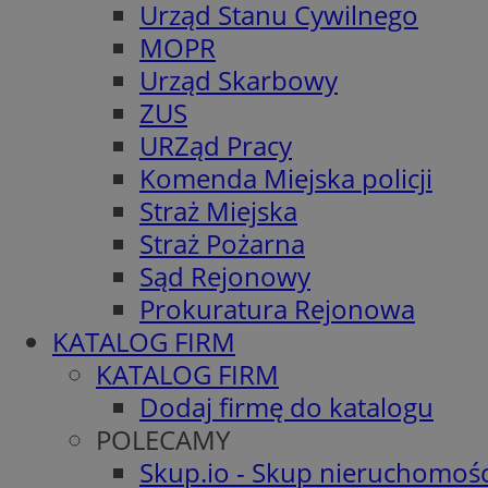
Urząd Stanu Cywilnego
MOPR
Urząd Skarbowy
ZUS
URZąd Pracy
Komenda Miejska policji
Straż Miejska
Straż Pożarna
Sąd Rejonowy
Prokuratura Rejonowa
KATALOG FIRM
KATALOG FIRM
Dodaj firmę do katalogu
POLECAMY
Skup.io - Skup nieruchomośc