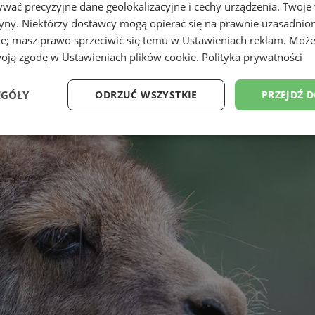
wać precyzyjne dane geolokalizacyjne i cechy urządzenia. Twoje
tryny. Niektórzy dostawcy mogą opierać się na prawnie uzasadnio
ie; masz prawo sprzeciwić się temu w
Ustawieniach reklam
. Może
woją zgodę w
Ustawieniach plików cookie
.
Polityka prywatności
EGÓŁY
ODRZUĆ WSZYSTKIE
PRZEJDŹ 
Wydajność
Targetowanie
Funkcjonalność
Ni
ezbędne
Wydajność
Targetowanie
Funkcjonalność
Niesklasyfikow
ie umożliwiają korzystanie z podstawowych funkcji strony internetowej, takich jak log
Bez niezbędnych plików cookie nie można prawidłowo korzystać ze strony internetowe
Provider
/
Okres
Opis
Domena
przechowywania