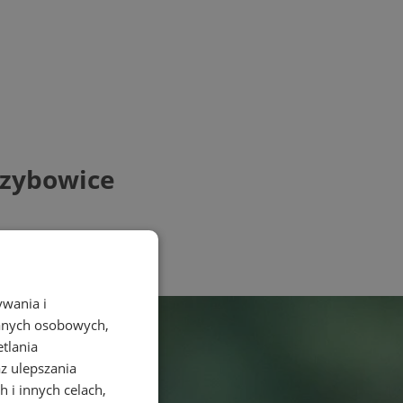
rzybowice
ywania i
danych osobowych,
etlania
az ulepszania
 i innych celach,