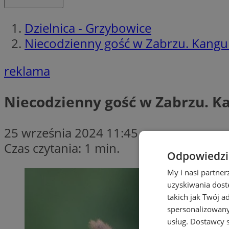
Dzielnica - Grzybowice
Niecodzienny gość w Zabrzu. Kangur
reklama
Niecodzienny gość w Zabrzu. K
25 września 2024 11:45
Czas czytania: 1 min.
Odpowiedzia
My i nasi partne
uzyskiwania dost
takich jak Twój a
spersonalizowanyc
usług.
Dostawcy s