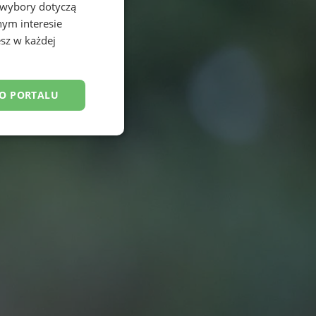
 wybory dotyczą
nym interesie
sz w każdej
DO PORTALU
esklasyfikowane
ane
owanie użytkownika i
j.