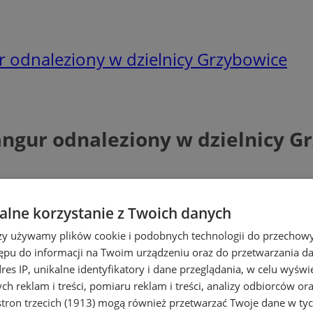
 odnaleziony w dzielnicy Grzybowice
angur odnaleziony w dzielnicy G
lne korzystanie z Twoich danych
rzy używamy plików cookie i podobnych technologii do przechow
ępu do informacji na Twoim urządzeniu oraz do przetwarzania 
dres IP, unikalne identyfikatory i dane przeglądania, w celu wyświ
h reklam i treści, pomiaru reklam i treści, analizy odbiorców or
tron trzecich (1913)
mogą również przetwarzać Twoje dane w tych