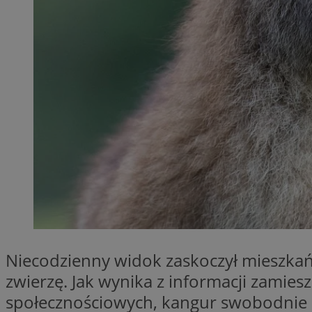
SessID
QeSessID
MvSessID
__cf_bm
__cf_bm
CookieScriptConse
VISITOR_PRIVACY_
Niecodzienny widok zaskoczył mieszka
zwierzę. Jak wynika z informacji zamie
społecznościowych, kangur swobodnie p