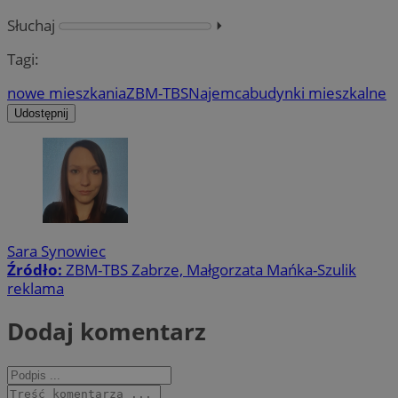
Słuchaj
⏵︎
Tagi:
nowe mieszkania
ZBM-TBS
Najemca
budynki mieszkalne
Udostępnij
Sara Synowiec
Źródło:
ZBM-TBS Zabrze, Małgorzata Mańka-Szulik
reklama
Dodaj komentarz