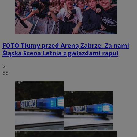
FOTO
Tłumy przed Areną Zabrze. Za nami
Śląska Scena Letnia z gwiazdami rapu!
2
55