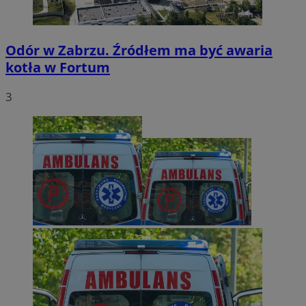
Odór w Zabrzu. Źródłem ma być awaria
kotła w Fortum
3