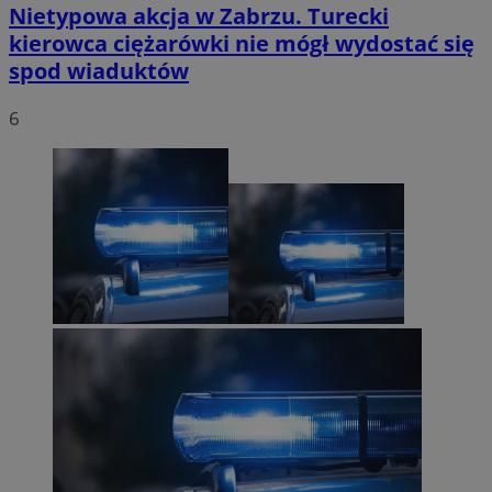
Nietypowa akcja w Zabrzu. Turecki
kierowca ciężarówki nie mógł wydostać się
spod wiaduktów
6