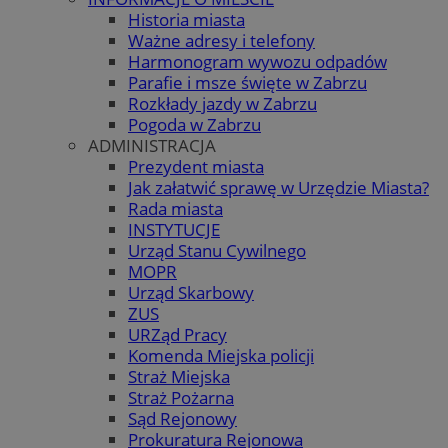
Historia miasta
Ważne adresy i telefony
Harmonogram wywozu odpadów
Parafie i msze święte w Zabrzu
Rozkłady jazdy w Zabrzu
Pogoda w Zabrzu
ADMINISTRACJA
Prezydent miasta
Jak załatwić sprawę w Urzędzie Miasta?
Rada miasta
INSTYTUCJE
Urząd Stanu Cywilnego
MOPR
Urząd Skarbowy
ZUS
URZąd Pracy
Komenda Miejska policji
Straż Miejska
Straż Pożarna
Sąd Rejonowy
Prokuratura Rejonowa