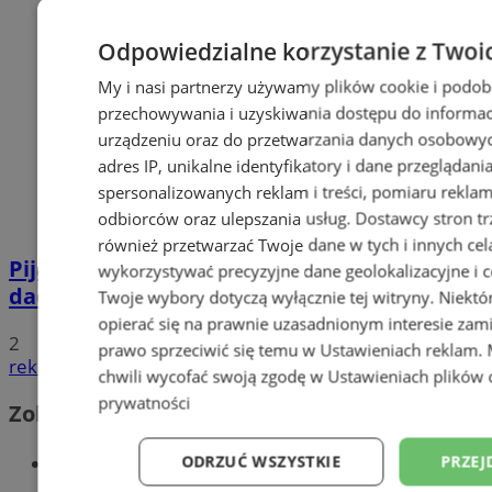
Odpowiedzialne korzystanie z Twoi
My i nasi partnerzy używamy plików cookie i podob
przechowywania i uzyskiwania dostępu do informac
urządzeniu oraz do przetwarzania danych osobowych
adres IP, unikalne identyfikatory i dane przeglądani
spersonalizowanych reklam i treści, pomiaru reklam i
odbiorców oraz ulepszania usług.
Dostawcy stron tr
również przetwarzać Twoje dane w tych i innych cel
Pijana 32-latka z zakazem prowadzenia
wykorzystywać precyzyjne dane geolokalizacyjne i c
dachowała na DK 88 w Zabrzu
Twoje wybory dotyczą wyłącznie tej witryny. Niekt
opierać się na prawnie uzasadnionym interesie zami
2
prawo sprzeciwić się temu w
Ustawieniach reklam
.
reklama
chwili wycofać swoją zgodę w
Ustawieniach plików 
prywatności
Zobacz również
Wiadomości kryminalne w Zabrzu
ODRZUĆ WSZYSTKIE
PRZEJ