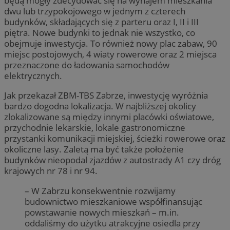
będą mogły zdecydować się na wynajem mieszkania
dwu lub trzypokojowego w jednym z czterech
budynków, składających się z parteru oraz I, II i III
piętra. Nowe budynki to jednak nie wszystko, co
obejmuje inwestycja. To również nowy plac zabaw, 90
miejsc postojowych, 4 wiaty rowerowe oraz 2 miejsca
przeznaczone do ładowania samochodów
elektrycznych.
Jak przekazał ZBM-TBS Zabrze, inwestycję wyróżnia
bardzo dogodna lokalizacja. W najbliższej okolicy
zlokalizowane są między innymi placówki oświatowe,
przychodnie lekarskie, lokale gastronomiczne
przystanki komunikacji miejskiej, ścieżki rowerowe oraz
okoliczne lasy. Zaletą ma być także położenie
budynków nieopodal zjazdów z autostrady A1 czy dróg
krajowych nr 78 i nr 94.
– W Zabrzu konsekwentnie rozwijamy
budownictwo mieszkaniowe współfinansując
powstawanie nowych mieszkań – m.in.
oddaliśmy do użytku atrakcyjne osiedla przy