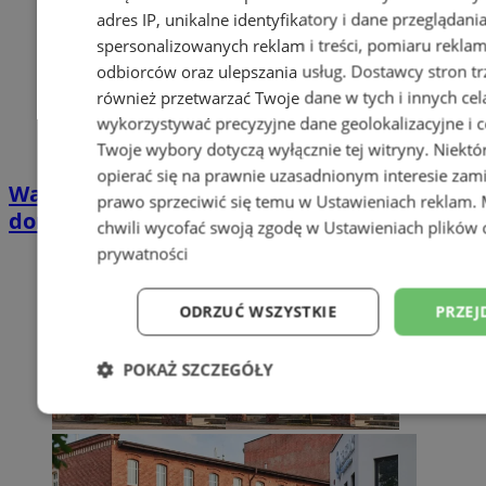
adres IP, unikalne identyfikatory i dane przeglądani
spersonalizowanych reklam i treści, pomiaru reklam i
odbiorców oraz ulepszania usług.
Dostawcy stron tr
również przetwarzać Twoje dane w tych i innych cel
wykorzystywać precyzyjne dane geolokalizacyjne i c
Twoje wybory dotyczą wyłącznie tej witryny. Niekt
opierać się na prawnie uzasadnionym interesie zami
Wakacyjny wypoczynek nad Bałtykiem w
prawo sprzeciwić się temu w
Ustawieniach reklam
.
domkach Szmaragdowe Morze
chwili wycofać swoją zgodę w
Ustawieniach plików 
prywatności
ODRZUĆ WSZYSTKIE
PRZEJ
POKAŻ SZCZEGÓŁY
Niezbędne
Wydajność
Targetowani