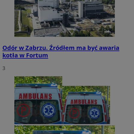
Odór w Zabrzu. Źródłem ma być awaria
kotła w Fortum
3