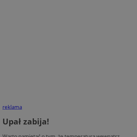
reklama
Upał zabija!
Warto pamiętać o tym, że temperatura wewnątrz