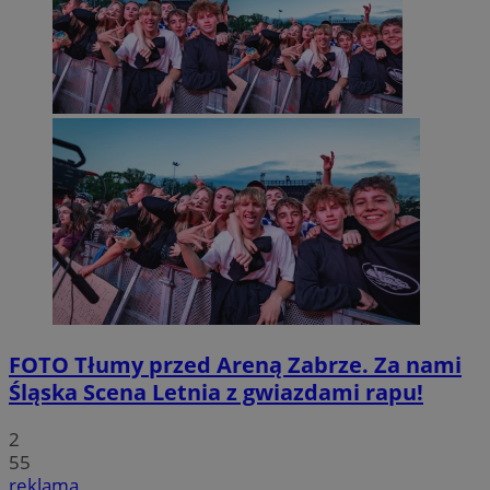
FOTO
Tłumy przed Areną Zabrze. Za nami
Śląska Scena Letnia z gwiazdami rapu!
2
55
reklama