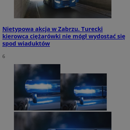
Nietypowa akcja w Zabrzu. Turecki
kierowca ciężarówki nie mógł wydostać się
spod wiaduktów
6