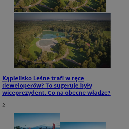
Kąpielisko Leśne trafi w ręce
deweloperów? To sugeruje były
wiceprezydent. Co na obecne władze?
2