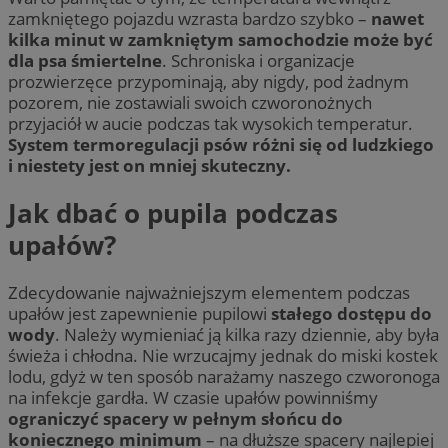
zamkniętego pojazdu wzrasta bardzo szybko –
nawet
kilka minut w zamkniętym samochodzie może być
dla psa śmiertelne
. Schroniska i organizacje
prozwierzęce przypominają, aby nigdy, pod żadnym
pozorem, nie zostawiali swoich czworonożnych
przyjaciół w aucie podczas tak wysokich temperatur.
System termoregulacji psów różni się od ludzkiego
i niestety jest on mniej skuteczny.
Jak dbać o pupila podczas
upałów?
Zdecydowanie najważniejszym elementem podczas
upałów jest zapewnienie pupilowi
stałego dostępu do
wody
. Należy wymieniać ją kilka razy dziennie, aby była
świeża i chłodna. Nie wrzucajmy jednak do miski kostek
lodu, gdyż w ten sposób narażamy naszego czworonoga
na infekcje gardła. W czasie upałów powinniśmy
ograniczyć spacery w pełnym słońcu do
koniecznego minimum
– na dłuższe spacery najlepiej