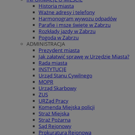
Historia miasta
Ważne adresy i telefony
Harmonogram wywozu odpadów
Parafie i msze święte w Zabrzu
Rozkłady jazdy w Zabrzu
Pogoda w Zabrzu
ADMINISTRACJA
Prezydent miasta
Jak załatwić sprawę w Urzędzie Miasta?
Rada miasta
INSTYTUCJE
Urząd Stanu Cywilnego
MOPR
Urząd Skarbowy
ZUS
URZąd Pracy
Komenda Miejska policji
Straż Miejska
Straż Pożarna
Sąd Rejonowy
Prokuratura Rejonowa