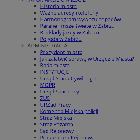
Historia miasta
Ważne adresy i telefony
Harmonogram wywozu odpadów
Parafie i msze święte w Zabrzu
Rozkłady jazdy w Zabrzu
Pogoda w Zabrzu
ADMINISTRACJA
Prezydent miasta
Jak załatwić sprawę w Urzędzie Miasta?
Rada miasta
INSTYTUCJE
Urząd Stanu Cywilnego
MOPR
Urząd Skarbowy
ZUS
URZąd Pracy
Komenda Miejska policji
Straż Miejska
Straż Pożarna
Sąd Rejonowy
Prokuratura Rejonowa