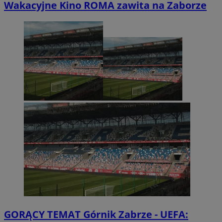
Wakacyjne Kino ROMA zawita na Zaborze
GORĄCY TEMAT
Górnik Zabrze - UEFA: