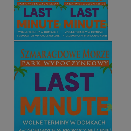
CookieScriptConsent
4 tygodnie 2 dn
CookieScript
zabrze.com.pl
VISITOR_PRIVACY_METADATA
5 miesięcy 4
YouTube
tygodnie
.youtube.com