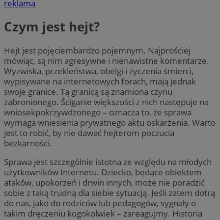
reklama
Czym jest hejt?
Hejt jest pojęciembardzo pojemnym. Najprościej
mówiąc, są nim agresywne i nienawistne komentarze.
Wyzwiska, przekleństwa, obelgi i życzenia śmierci,
wypisywane na internetowych forach, mają jednak
swoje granice. Tą granicą są znamiona czynu
zabronionego. Ściganie większości z nich następuje na
wniosekpokrzywdzonego – oznacza to, że sprawa
wymaga wniesienia prywatnego aktu oskarżenia. Warto
jest to robić, by nie dawać hejterom poczucia
bezkarności.
Sprawa jest szczególnie istotna ze względu na młodych
użytkowników Internetu. Dziecko, będące obiektem
ataków, upokorzeń i drwin innych, może nie poradzić
sobie z taką trudną dla siebie sytuacją. Jeśli zatem dotrą
do nas, jako do rodziców lub pedagogów, sygnały o
takim dręczeniu kogokolwiek – zareagujmy. Historia