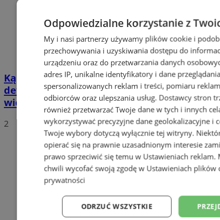
Odpowiedzialne korzystanie z Twoi
My i nasi partnerzy używamy plików cookie i podob
przechowywania i uzyskiwania dostępu do informac
urządzeniu oraz do przetwarzania danych osobowych
adres IP, unikalne identyfikatory i dane przeglądani
Kąpielisko Leśne trafi w ręce
spersonalizowanych reklam i treści, pomiaru reklam i
deweloperów? To sugeruje były
odbiorców oraz ulepszania usług.
Dostawcy stron tr
wiceprezydent. Co na obecne władze?
również przetwarzać Twoje dane w tych i innych cel
wykorzystywać precyzyjne dane geolokalizacyjne i c
2
Twoje wybory dotyczą wyłącznie tej witryny. Niekt
opierać się na prawnie uzasadnionym interesie zami
prawo sprzeciwić się temu w
Ustawieniach reklam
.
chwili wycofać swoją zgodę w
Ustawieniach plików 
prywatności
ODRZUĆ WSZYSTKIE
PRZEJ