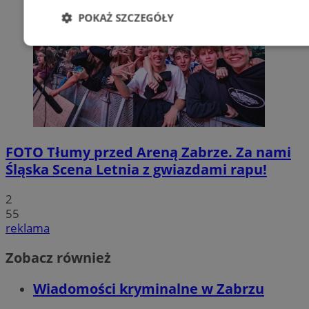
POKAŻ SZCZEGÓŁY
Niezbędne
Wydajność
Targetowani
Niesklasyfikowane
FOTO
Tłumy przed Areną Zabrze. Za nami
Śląska Scena Letnia z gwiazdami rapu!
2
Niezbędne
Wydajność
Targetowanie
Funkcjonalno
55
Niezbędne pliki cookie umożliwiają korzystanie z podstawowych fun
reklama
takich jak logowanie użytkownika i zarządzanie kontem. Bez niezb
można prawidłowo korzystać ze strony internetowej.
Zobacz również
Provider
/
Okres
Nazwa
Domena
przechowywani
Wiadomości kryminalne w Zabrzu
SessID
zabrze.com.pl
1 rok