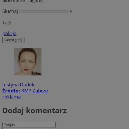
albo karze nagany.
Słuchaj
⏵︎
Tagi:
policja
Udostępnij
Justyna Dudek
Źródło:
KMP Zabrze
reklama
Dodaj komentarz