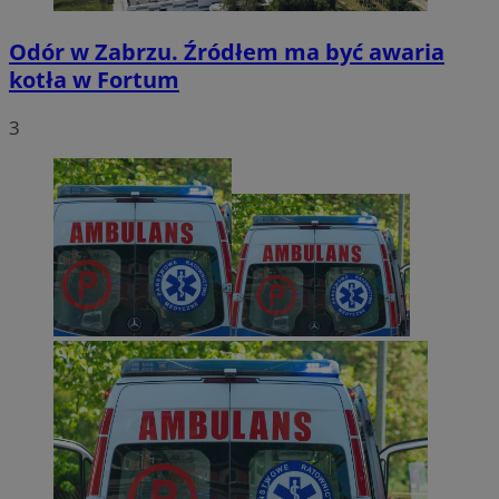
Odór w Zabrzu. Źródłem ma być awaria
kotła w Fortum
3