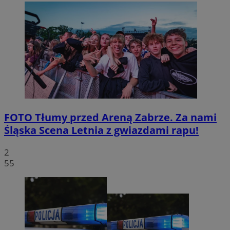
FOTO
Tłumy przed Areną Zabrze. Za nami
Śląska Scena Letnia z gwiazdami rapu!
2
55