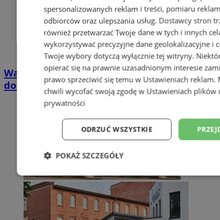
spersonalizowanych reklam i treści, pomiaru reklam i
odbiorców oraz ulepszania usług.
Dostawcy stron tr
również przetwarzać Twoje dane w tych i innych cel
wykorzystywać precyzyjne dane geolokalizacyjne i c
Twoje wybory dotyczą wyłącznie tej witryny. Niekt
opierać się na prawnie uzasadnionym interesie zami
Wakacyjny wypoczynek nad Bałtykiem w
prawo sprzeciwić się temu w
Ustawieniach reklam
.
domkach Szmaragdowe Morze
chwili wycofać swoją zgodę w
Ustawieniach plików 
prywatności
ODRZUĆ WSZYSTKIE
PRZEJ
POKAŻ SZCZEGÓŁY
Niezbędne
Wydajność
Targetowani
Niesklasyfikowane