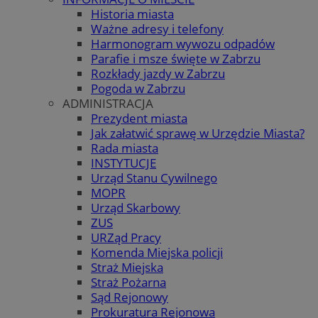
Historia miasta
Ważne adresy i telefony
Harmonogram wywozu odpadów
Parafie i msze święte w Zabrzu
Rozkłady jazdy w Zabrzu
Pogoda w Zabrzu
ADMINISTRACJA
Prezydent miasta
Jak załatwić sprawę w Urzędzie Miasta?
Rada miasta
INSTYTUCJE
Urząd Stanu Cywilnego
MOPR
Urząd Skarbowy
ZUS
URZąd Pracy
Komenda Miejska policji
Straż Miejska
Straż Pożarna
Sąd Rejonowy
Prokuratura Rejonowa