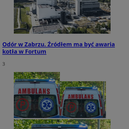
Odór w Zabrzu. Źródłem ma być awaria
kotła w Fortum
3