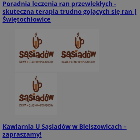
Poradnia leczenia ran przewlekłych -
skuteczna terapia trudno gojących się ran |
Świętochłowice
VISITOR_PRIVACY_METADATA
5 miesięcy 4
YouTube
tygodnie
.youtube.com
Kawiarnia U Sąsiadów w Bielszowicach –
zapraszamy!