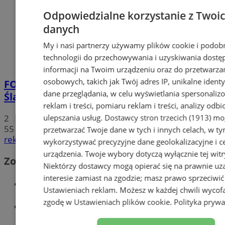
Odpowiedzialne korzystanie z Twoi
danych
My i nasi partnerzy używamy plików cookie i podob
technologii do przechowywania i uzyskiwania dostę
informacji na Twoim urządzeniu oraz do przetwarza
osobowych, takich jak Twój adres IP, unikalne identyf
FOTO
Tłumy przed Areną Zabrze. Za nami
dane przeglądania, w celu wyświetlania spersonali
Śląska Scena Letnia z gwiazdami rapu!
reklam i treści, pomiaru reklam i treści, analizy odb
2
ulepszania usług.
Dostawcy stron trzecich (1913)
mog
55
przetwarzać Twoje dane w tych i innych celach, w t
reklama
wykorzystywać precyzyjne dane geolokalizacyjne i c
urządzenia. Twoje wybory dotyczą wyłącznie tej witr
Zobacz również
Niektórzy dostawcy mogą opierać się na prawnie u
interesie zamiast na zgodzie; masz prawo sprzeciwić
Wiadomości kryminalne w Zabrzu
Ustawieniach reklam
. Możesz w każdej chwili wycof
zgodę w
Ustawieniach plików cookie
.
Polityka prywa
Wiadomości lokalne