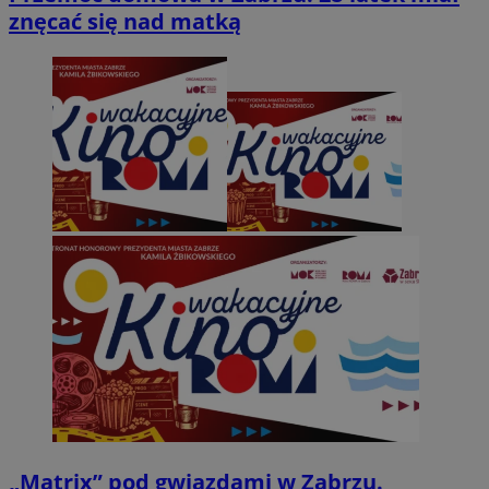
znęcać się nad matką
„Matrix” pod gwiazdami w Zabrzu.