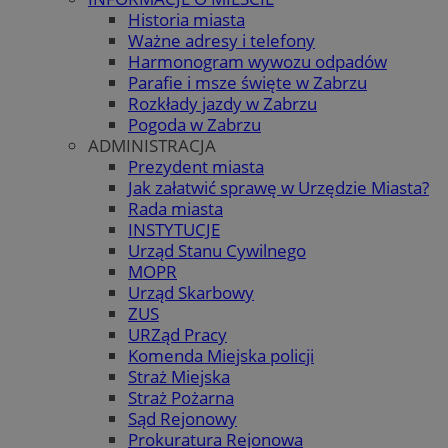
Historia miasta
Ważne adresy i telefony
Harmonogram wywozu odpadów
Parafie i msze święte w Zabrzu
Rozkłady jazdy w Zabrzu
Pogoda w Zabrzu
ADMINISTRACJA
Prezydent miasta
Jak załatwić sprawę w Urzędzie Miasta?
Rada miasta
INSTYTUCJE
Urząd Stanu Cywilnego
MOPR
Urząd Skarbowy
ZUS
URZąd Pracy
Komenda Miejska policji
Straż Miejska
Straż Pożarna
Sąd Rejonowy
Prokuratura Rejonowa