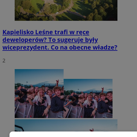
Kąpielisko Leśne trafi w ręce
deweloperów? To sugeruje były
wiceprezydent. Co na obecne władze?
2