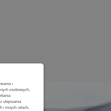
ywania i
danych osobowych,
etlania
az ulepszania
 i innych celach,