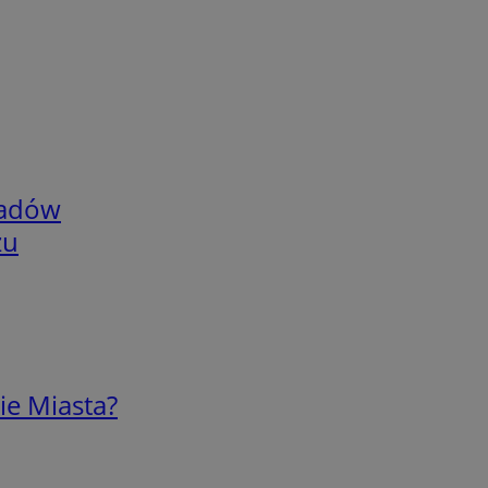
adów
zu
ie Miasta?