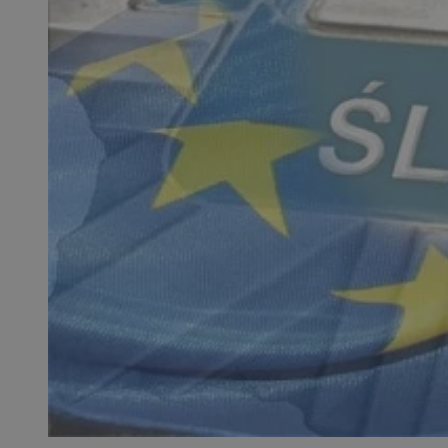
SessID
QeSessID
MvSessID
__cf_bm
__cf_bm
CookieScriptConse
VISITOR_PRIVACY_