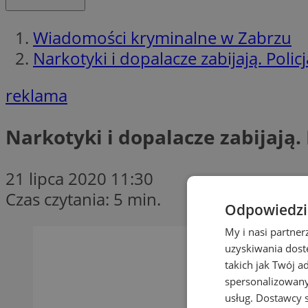
Wiadomości kryminalne w Zabrzu
Narkotyki i dopalacze zabijają. Polic
reklama
Narkotyki i dopalacze zabijają. 
21 lipca 2020 11:30
Czas czytania: 5 min.
Odpowiedzia
My i nasi partne
uzyskiwania dost
takich jak Twój a
spersonalizowanyc
usług.
Dostawcy s