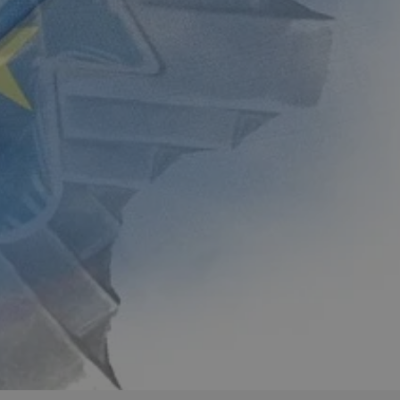
ator sesji.
ator sesji.
ator sesji.
 ludzi i botów. Jest
j, ponieważ
tów na temat
j.
 ludzi i botów. Jest
j, ponieważ
tów na temat
j.
usługę Cookie-
rencji dotyczących
est to konieczne,
działał poprawnie.
cje o zgodzie
h dotyczących
tryny. Rejestruje
ci i ustawień
ie w kolejnych
nie musi ponownie
 zwiększa wygodę i
ych.