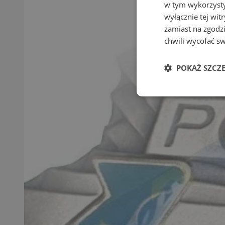
w tym wykorzysty
wyłącznie tej wi
zamiast na zgodz
chwili wycofać s
POKAŻ SZCZ
Niezbędne
Ni
Niezbędne pliki cook
zarządzanie kontem. 
Nazwa