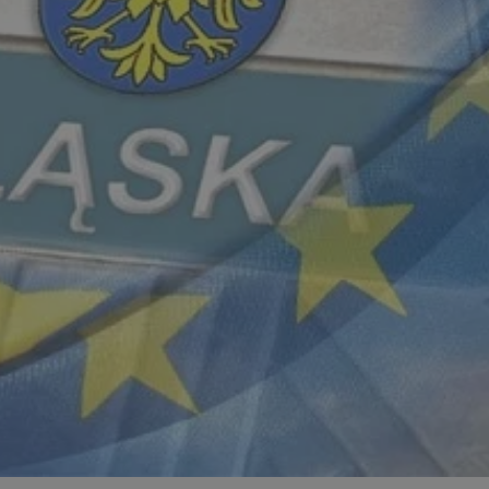
zabrze.com.pl
1 rok
Ten plik cookie przechowuje identyfik
zabrze.com.pl
1 rok
Ten plik cookie przechowuje identyfik
zabrze.com.pl
1 rok
Ten plik cookie przechowuje identyfik
29 minut 53
Ten plik cookie służy do rozróżniania
Cloudflare
sekundy
to korzystne dla strony internetowe
Inc.
umożliwia tworzenie ważnych rapor
.x.com
korzystania z jej witryny internetowe
29 minut 55
Ten plik cookie służy do rozróżniania
Cloudflare
sekund
to korzystne dla strony internetowe
Inc.
umożliwia tworzenie ważnych rapor
.twitter.com
korzystania z jej witryny internetowe
nt
4 tygodnie 2 dni
Ten plik cookie jest używany przez 
CookieScript
Script.com do zapamiętywania prefe
zabrze.com.pl
zgody użytkownika na pliki cookie. J
aby baner cookie Cookie-Script.com 
Google Privacy Policy
METADATA
5 miesięcy 4
Ten plik cookie przechowuje informa
YouTube
tygodnie
użytkownika oraz jego preferencjac
.youtube.com
prywatności podczas korzystania z wi
wybory dotyczące polityki prywatnoś
zgody, zapewniając ich przestrzegan
wizytach. Dzięki temu użytkownik 
konfigurować swoich preferencji, co
zgodność z regulacjami ochrony dan