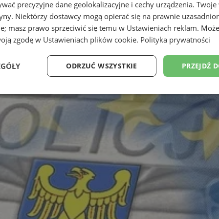
wać precyzyjne dane geolokalizacyjne i cechy urządzenia. Twoje
tryny. Niektórzy dostawcy mogą opierać się na prawnie uzasadnio
ie; masz prawo sprzeciwić się temu w
Ustawieniach reklam
. Może
woją zgodę w
Ustawieniach plików cookie
.
Polityka prywatności
EGÓŁY
ODRZUĆ WSZYSTKIE
PRZEJDŹ 
Wydajność
Targetowanie
Funkcjonalność
Ni
ezbędne
Wydajność
Targetowanie
Funkcjonalność
Niesklasyfikow
ie umożliwiają korzystanie z podstawowych funkcji strony internetowej, takich jak log
Bez niezbędnych plików cookie nie można prawidłowo korzystać ze strony internetowe
Provider
/
Okres
Opis
Domena
przechowywania