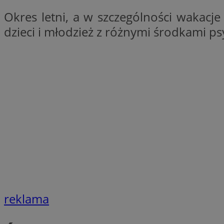
Okres letni, a w szczególności wakacj
Nazwa
Nazwa
dzieci i młodzież z różnymi środkami 
ustat_xq6z219uw9
Nazwa
__Secure-YNID
_clck
__gads
FCCDCF
MUID
__eoi
ANONCHK
_clsk
test_cookie
_ga_NBM6HFESG6
_fbp
OAID
reklama
MR