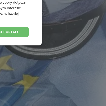
 wybory dotyczą
nym interesie
sz w każdej
DO PORTALU
esklasyfikowane
ane
owanie użytkownika i
j.