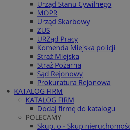
Urząd Stanu Cywilnego
MOPR
Urząd Skarbowy
ZUS
URZąd Pracy
Komenda Miejska policji
Straż Miejska
Straż Pożarna
Sąd Rejonowy
Prokuratura Rejonowa
KATALOG FIRM
KATALOG FIRM
Dodaj firmę do katalogu
POLECAMY
Skup.io - Skup nieruchomośc