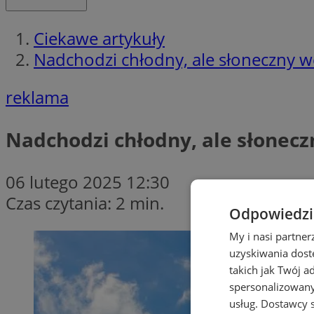
Ciekawe artykuły
Nadchodzi chłodny, ale słoneczny 
reklama
Nadchodzi chłodny, ale słonecz
06 lutego 2025 12:30
Czas czytania: 2 min.
Odpowiedzia
My i nasi partne
uzyskiwania dost
takich jak Twój a
spersonalizowanyc
usług.
Dostawcy s