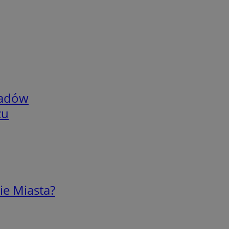
adów
zu
ie Miasta?