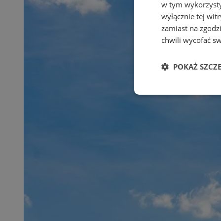
w tym wykorzysty
wyłącznie tej wi
zamiast na zgodz
chwili wycofać s
POKAŻ SZCZ
Niezbędne
Ni
Niezbędne pliki cook
zarządzanie kontem. 
Nazwa