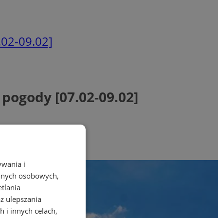
.02-09.02]
pogody [07.02-09.02]
ywania i
danych osobowych,
etlania
az ulepszania
 i innych celach,