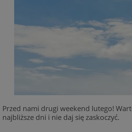
SessID
QeSessID
MvSessID
__cf_bm
__cf_bm
CookieScriptConse
VISITOR_PRIVACY_
Przed nami drugi weekend lutego! War
najbliższe dni i nie daj się zaskoczyć.