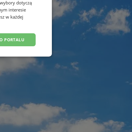
 wybory dotyczą
nym interesie
sz w każdej
DO PORTALU
esklasyfikowane
ane
owanie użytkownika i
j.