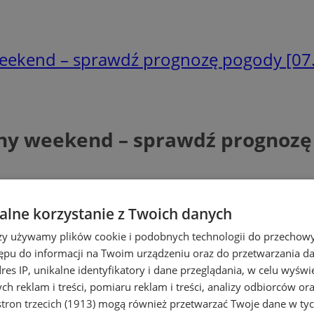
weekend – sprawdź prognozę pogody [07
ny weekend – sprawdź prognozę 
lne korzystanie z Twoich danych
rzy używamy plików cookie i podobnych technologii do przechow
ępu do informacji na Twoim urządzeniu oraz do przetwarzania 
dres IP, unikalne identyfikatory i dane przeglądania, w celu wyświ
h reklam i treści, pomiaru reklam i treści, analizy odbiorców or
tron trzecich (1913)
mogą również przetwarzać Twoje dane w tych