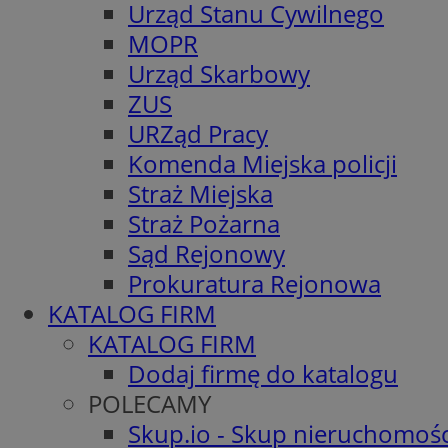
Urząd Stanu Cywilnego
MOPR
Urząd Skarbowy
ZUS
URZąd Pracy
Komenda Miejska policji
Straż Miejska
Straż Pożarna
Sąd Rejonowy
Prokuratura Rejonowa
KATALOG FIRM
KATALOG FIRM
Dodaj firmę do katalogu
POLECAMY
Skup.io - Skup nieruchomośc