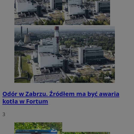
Odór w Zabrzu. Źródłem ma być awaria
kotła w Fortum
3