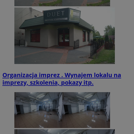
CookieScriptConsent
4 tygodnie 2 dn
CookieScript
zabrze.com.pl
VISITOR_PRIVACY_METADATA
5 miesięcy 4
YouTube
tygodnie
.youtube.com
Organizacja imprez . Wynajem lokalu na
imprezy, szkolenia, pokazy itp.