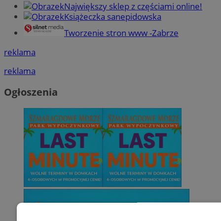
Największy sklep z częściami online!
Książeczka sanepidowska
Tworzenie stron www -Zabrze
reklama
reklama
Ogłoszenia