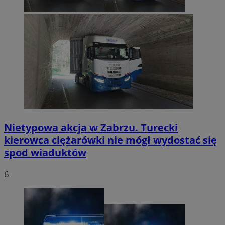
Nietypowa akcja w Zabrzu. Turecki
kierowca ciężarówki nie mógł wydostać się
spod wiaduktów
6