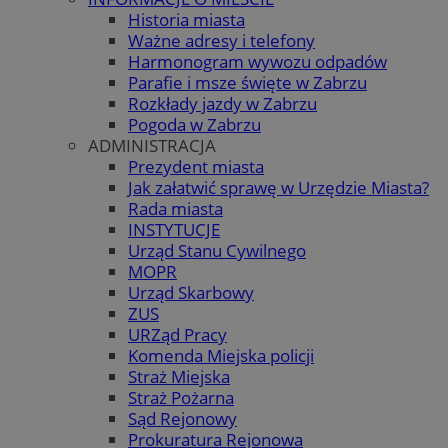
Historia miasta
Ważne adresy i telefony
Harmonogram wywozu odpadów
Parafie i msze święte w Zabrzu
Rozkłady jazdy w Zabrzu
Pogoda w Zabrzu
ADMINISTRACJA
Prezydent miasta
Jak załatwić sprawę w Urzędzie Miasta?
Rada miasta
INSTYTUCJE
Urząd Stanu Cywilnego
MOPR
Urząd Skarbowy
ZUS
URZąd Pracy
Komenda Miejska policji
Straż Miejska
Straż Pożarna
Sąd Rejonowy
Prokuratura Rejonowa