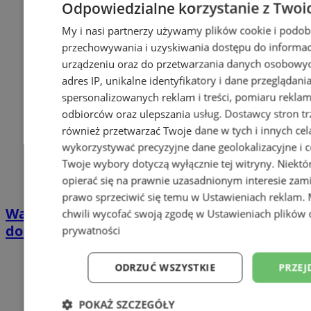
Odpowiedzialne korzystanie z Twoi
My i nasi partnerzy używamy plików cookie i podob
przechowywania i uzyskiwania dostępu do informac
urządzeniu oraz do przetwarzania danych osobowych
adres IP, unikalne identyfikatory i dane przeglądani
spersonalizowanych reklam i treści, pomiaru reklam i
odbiorców oraz ulepszania usług.
Dostawcy stron tr
również przetwarzać Twoje dane w tych i innych cel
wykorzystywać precyzyjne dane geolokalizacyjne i c
Twoje wybory dotyczą wyłącznie tej witryny. Niekt
opierać się na prawnie uzasadnionym interesie zami
prawo sprzeciwić się temu w
Ustawieniach reklam
.
Wakacyjny wypoczynek nad Bałtykiem w
chwili wycofać swoją zgodę w
Ustawieniach plików 
domkach Szmaragdowe Morze
prywatności
ODRZUĆ WSZYSTKIE
PRZEJ
POKAŻ SZCZEGÓŁY