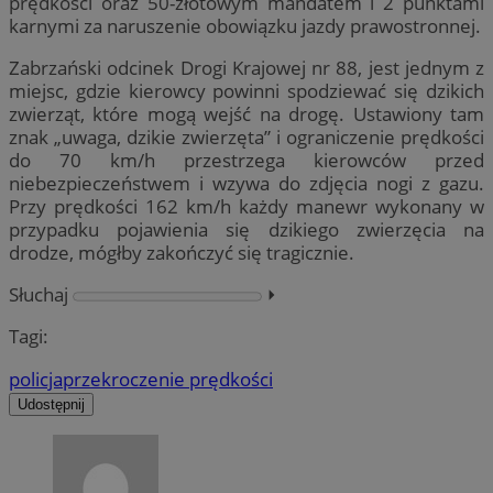
prędkości oraz 50-złotowym mandatem i 2 punktami
karnymi za naruszenie obowiązku jazdy prawostronnej.
Zabrzański odcinek Drogi Krajowej nr 88, jest jednym z
miejsc, gdzie kierowcy powinni spodziewać się dzikich
zwierząt, które mogą wejść na drogę. Ustawiony tam
znak „uwaga, dzikie zwierzęta” i ograniczenie prędkości
do 70 km/h przestrzega kierowców przed
niebezpieczeństwem i wzywa do zdjęcia nogi z gazu.
Przy prędkości 162 km/h każdy manewr wykonany w
przypadku pojawienia się dzikiego zwierzęcia na
drodze, mógłby zakończyć się tragicznie.
Słuchaj
⏵︎
Tagi:
policja
przekroczenie prędkości
Udostępnij