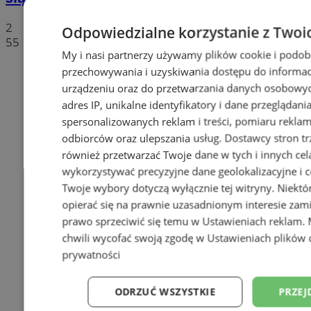
2
Odpowiedzialne korzystanie z Twoi
55
My i nasi partnerzy używamy plików cookie i podob
przechowywania i uzyskiwania dostępu do informac
urządzeniu oraz do przetwarzania danych osobowych
adres IP, unikalne identyfikatory i dane przeglądani
spersonalizowanych reklam i treści, pomiaru reklam i
odbiorców oraz ulepszania usług.
Dostawcy stron tr
również przetwarzać Twoje dane w tych i innych cel
wykorzystywać precyzyjne dane geolokalizacyjne i c
Twoje wybory dotyczą wyłącznie tej witryny. Niekt
opierać się na prawnie uzasadnionym interesie zami
prawo sprzeciwić się temu w
Ustawieniach reklam
.
chwili wycofać swoją zgodę w
Ustawieniach plików 
prywatności
ODRZUĆ WSZYSTKIE
PRZEJ