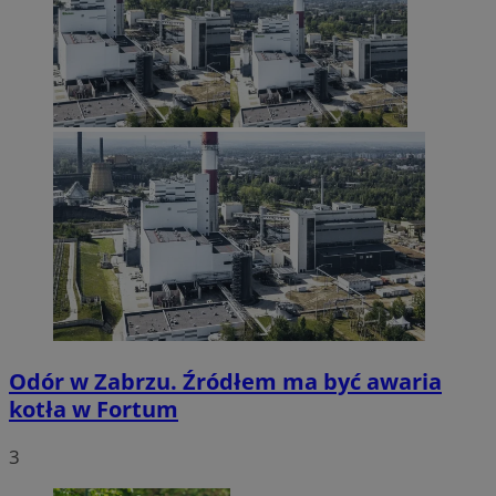
Odór w Zabrzu. Źródłem ma być awaria
kotła w Fortum
3