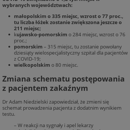
wybranych województwach:
małopolskim o 335 miejsc, wzrost o 77 proc.,
tu liczba łóżek zostanie zwiększona jeszcze o
211 miejsc;
k
ujawsko-pomorskim
o 284 miejsc, wzrost o 76
proc.;
pomorskim
– 315 miejsc, tu zostanie powołany
dziesiąty wielospecjalistyczny szpital dla pacjentów
z COVID-19;
wielkopolskim
o 80 miejsc.
Zmiana schematu postępowania
z pacjentem zakaźnym
Dr Adam Niedzielski zapowiedział, że zmieni się
schemat prowadzenia pacjenta z dodatnim wynikiem
testu.
– W reakcji na sygnały i apel lekarzy