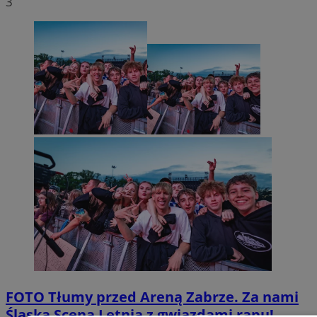
3
FOTO
Tłumy przed Areną Zabrze. Za nami
Śląska Scena Letnia z gwiazdami rapu!