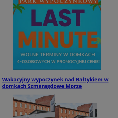
CookieScriptConsent
4 tygodnie 2 dn
CookieScript
zabrze.com.pl
VISITOR_PRIVACY_METADATA
5 miesięcy 4
YouTube
tygodnie
.youtube.com
Wakacyjny wypoczynek nad Bałtykiem w
domkach Szmaragdowe Morze