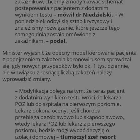
zakaźników, chcemy zmodyfikować schemat
postepowania z pacjentem z dodatnim
wynikiem testu –
mówił dr Niedzielski. –
W
poniedziałek odbył się sztab kryzysowy i
znaleźliśmy rozwiązanie, które jeszcze tego
samego dnia zostało omówione z
zakaźnikami –
podał.
Minister wyjaśnił, że obecny model kierowania pacjenta
z podejrzeniem zakażenia koronowirusem sprawdzał
się, gdy nowych przypadków było ok. 1 tys. dziennie,
ale w związku z rosnącą liczbą zakażeń należy
wprowadzić zmiany.
– Modyfikacja polega na tym, że teraz pacjent
z dodatnim wynikiem testu wróci do lekarza
POZ lub do szpitala na pierwszym poziomie.
Lekarz dokona oceny. Jeśli choroba
przebiega bezobjawowo lub skąpoobjawowo,
wtedy lekarz POZ lub lekarz z pierwszego
poziomu, będzie mógł wydać decyzję o
izolacji domowej –
tłumaczył szef resort