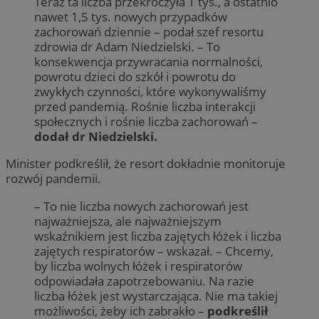
Teraz ta liczba przekroczyła 1 tys., a ostatnio
nawet 1,5 tys. nowych przypadków
zachorowań dziennie – podał szef resortu
zdrowia dr Adam Niedzielski. – To
konsekwencja przywracania normalności,
powrotu dzieci do szkół i powrotu do
zwykłych czynności, które wykonywaliśmy
przed pandemią. Rośnie liczba interakcji
społecznych i rośnie liczba zachorowań –
dodał dr Niedzielski.
Minister podkreślił, że resort dokładnie monitoruje
rozwój pandemii.
– To nie liczba nowych zachorowań jest
najważniejsza, ale najważniejszym
wskaźnikiem jest liczba zajętych łóżek i liczba
zajętych respiratorów – wskazał. – Chcemy,
by liczba wolnych łóżek i respiratorów
odpowiadała zapotrzebowaniu. Na razie
liczba łóżek jest wystarczająca. Nie ma takiej
możliwości, żeby ich zabrakło –
podkreślił