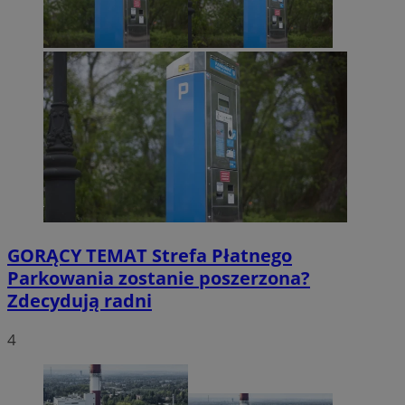
GORĄCY TEMAT
Strefa Płatnego
Parkowania zostanie poszerzona?
Zdecydują radni
4