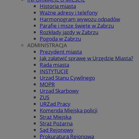
Historia miasta
Ważne adresy i telefony
Harmonogram wywozu odpadów
Parafie i msze święte w Zabrzu
Rozkłady jazdy w Zabrzu
Pogoda w Zabrzu
ADMINISTRACJA
Prezydent miasta
Jak załatwić sprawę w Urzędzie Miasta?
Rada miasta
INSTYTUCJE
Urząd Stanu Cywilnego
MOPR
Urząd Skarbowy
ZUS
URZąd Pracy
Komenda Miejska policji
Straż Miejska
Straż Pożarna
Sąd Rejonowy
Prokuratura Rejonowa