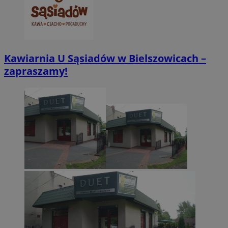
.twitter.com
Kawiarnia U Sąsiadów w Bielszowicach –
zapraszamy!
CookieScriptConsent
4 tygodnie 2 dn
CookieScript
zabrze.com.pl
VISITOR_PRIVACY_METADATA
5 miesięcy 4
YouTube
tygodnie
.youtube.com