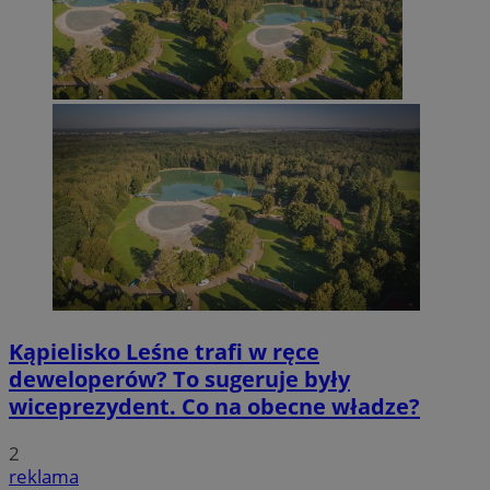
Kąpielisko Leśne trafi w ręce
deweloperów? To sugeruje były
wiceprezydent. Co na obecne władze?
2
reklama