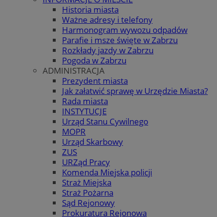
Historia miasta
Ważne adresy i telefony
Harmonogram wywozu odpadów
Parafie i msze święte w Zabrzu
Rozkłady jazdy w Zabrzu
Pogoda w Zabrzu
ADMINISTRACJA
Prezydent miasta
Jak załatwić sprawę w Urzędzie Miasta?
Rada miasta
INSTYTUCJE
Urząd Stanu Cywilnego
MOPR
Urząd Skarbowy
ZUS
URZąd Pracy
Komenda Miejska policji
Straż Miejska
Straż Pożarna
Sąd Rejonowy
Prokuratura Rejonowa