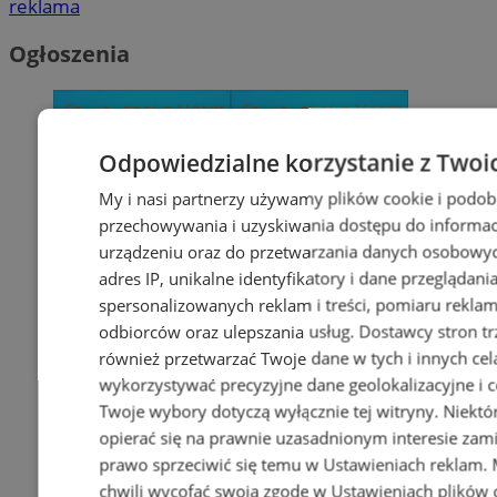
reklama
Ogłoszenia
Odpowiedzialne korzystanie z Twoi
My i nasi partnerzy używamy plików cookie i podob
przechowywania i uzyskiwania dostępu do informac
urządzeniu oraz do przetwarzania danych osobowych
adres IP, unikalne identyfikatory i dane przeglądani
spersonalizowanych reklam i treści, pomiaru reklam i
odbiorców oraz ulepszania usług.
Dostawcy stron tr
również przetwarzać Twoje dane w tych i innych cel
wykorzystywać precyzyjne dane geolokalizacyjne i c
Twoje wybory dotyczą wyłącznie tej witryny. Niekt
opierać się na prawnie uzasadnionym interesie zami
prawo sprzeciwić się temu w
Ustawieniach reklam
.
chwili wycofać swoją zgodę w
Ustawieniach plików 