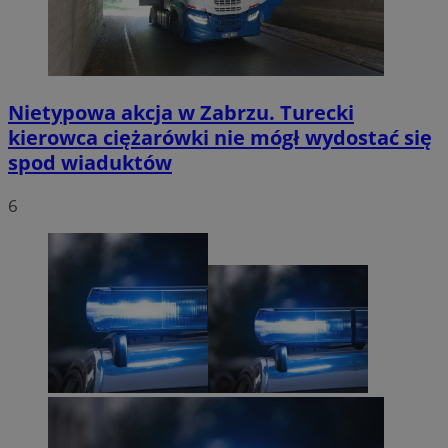
Nietypowa akcja w Zabrzu. Turecki
kierowca ciężarówki nie mógł wydostać się
spod wiaduktów
6