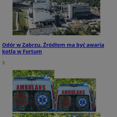
Odór w Zabrzu. Źródłem ma być awaria
kotła w Fortum
3