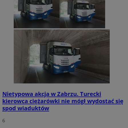
Nietypowa akcja w Zabrzu. Turecki
kierowca ciężarówki nie mógł wydostać się
spod wiaduktów
6