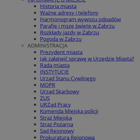
Historia miasta
Ważne adresy i telefony
Harmonogram wywozu odpadów
Parafie i msze święte w Zabrzu
Rozkłady jazdy w Zabrzu
Pogoda w Zabrzu
ADMINISTRACJA
Prezydent miasta
Jak załatwić sprawę w Urzędzie Miasta?
Rada miasta
INSTYTUCJE
Urząd Stanu Cywilnego
MOPR
Urząd Skarbowy
ZUS
URZąd Pracy
Komenda Miejska policji
Straż Miejska
Straż Pożarna
Sąd Rejonowy
Prokuratura Rejonowa