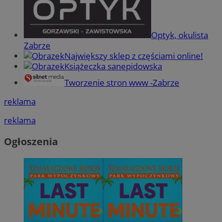
Optyk, okulista
Zabrze
Największy sklep z częściami online!
Książeczka sanepidowska
Tworzenie stron www -Zabrze
reklama
reklama
Ogłoszenia