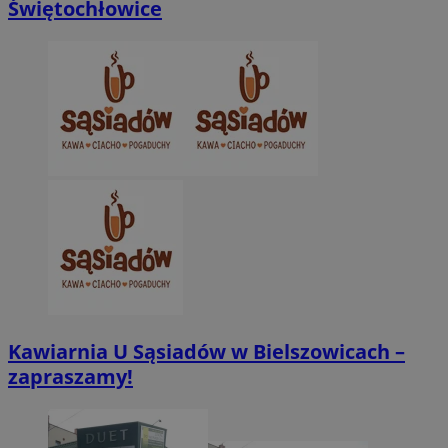
Świętochłowice
Niezbędne pliki cookie umożliwiają korzystanie z podstawowych fun
takich jak logowanie użytkownika i zarządzanie kontem. Bez niezb
można prawidłowo korzystać ze strony internetowej.
Provider
/
Okres
Nazwa
Domena
przechowywani
SessID
zabrze.com.pl
1 rok
QeSessID
zabrze.com.pl
1 rok
MvSessID
zabrze.com.pl
1 rok
__cf_bm
29 minut 53
Cloudflare
sekundy
Inc.
.x.com
Kawiarnia U Sąsiadów w Bielszowicach –
zapraszamy!