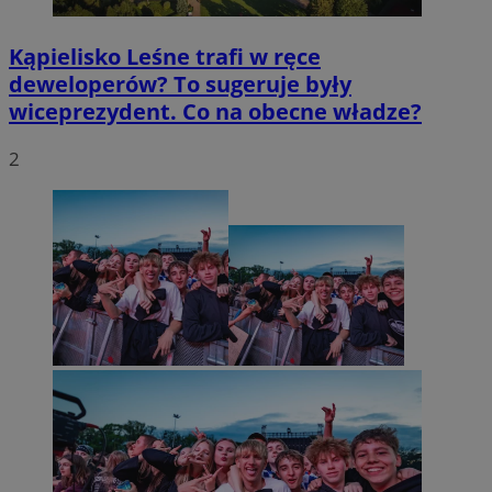
Kąpielisko Leśne trafi w ręce
deweloperów? To sugeruje były
wiceprezydent. Co na obecne władze?
2