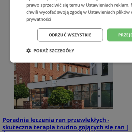
prawo sprzeciwić się temu w
Ustawieniach reklam
.
chwili wycofać swoją zgodę w
Ustawieniach plików 
prywatności
ODRZUĆ WSZYSTKIE
PRZEJ
POKAŻ SZCZEGÓŁY
Niezbędne
Wydajność
Targetowani
Niesklasyfikowane
Poradnia leczenia ran przewlekłych -
skuteczna terapia trudno gojących się ran |
Niezbędne
Wydajność
Targetowanie
Funkcjonalno