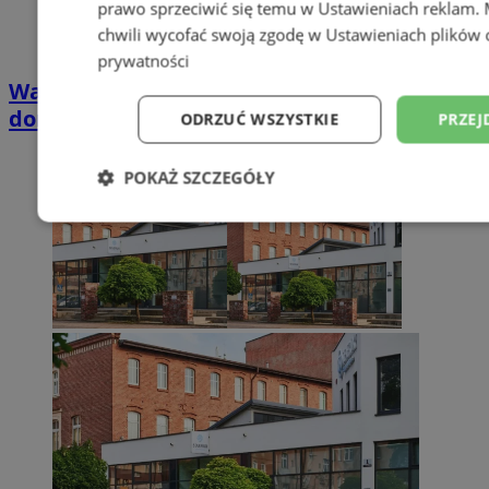
prawo sprzeciwić się temu w
Ustawieniach reklam
.
chwili wycofać swoją zgodę w
Ustawieniach plików 
prywatności
Wakacyjny wypoczynek nad Bałtykiem w
domkach Szmaragdowe Morze
ODRZUĆ WSZYSTKIE
PRZEJ
POKAŻ SZCZEGÓŁY
Niezbędne
Wydajność
Targetowani
Niesklasyfikowane
Niezbędne
Wydajność
Targetowanie
Funkcjonalno