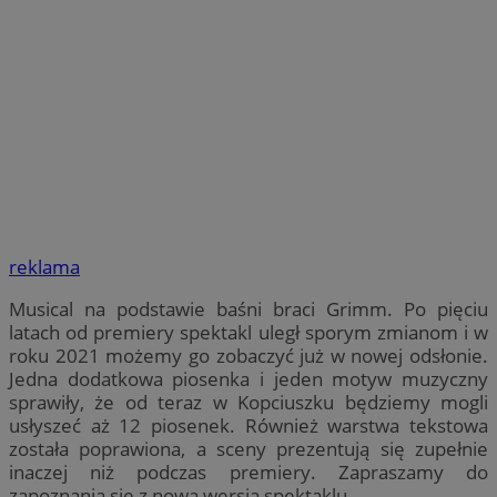
reklama
Musical na podstawie baśni braci Grimm. Po pięciu
latach od premiery spektakl uległ sporym zmianom i w
roku 2021 możemy go zobaczyć już w nowej odsłonie.
Jedna dodatkowa piosenka i jeden motyw muzyczny
sprawiły, że od teraz w Kopciuszku będziemy mogli
usłyszeć aż 12 piosenek. Również warstwa tekstowa
została poprawiona, a sceny prezentują się zupełnie
inaczej niż podczas premiery. Zapraszamy do
zapoznania się z nową wersją spektaklu.