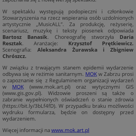
W spektaklu występują podopieczni i członkowie
Stowarzyszenia na rzecz wspierania osób uzdolnionych
artystycznie „MusicALL”. Za produkcję, reżyserię,
scenariusz, muzykę i teksty piosenek odpowiada
Bartosz Banasik
. Choreografię stworzyła
Daria
Resztak
. Aranżacje:
Krzysztof Prętkiewicz.
Scenografia:
Aleksandra Żurawska i Zbigniew
Chrószcz.
W związku z trwającym stanem epidemii wydarzenie
odbywa się w reżimie sanitarnym.
MOK
w Zabrzu prosi
o zapoznanie się z Regulaminem organizacji wydarzeń
w
MOK
(www.mok.art.pl) oraz wytycznymi GIS
(www.gis.gov.pl). Widzowie proszeni są także o
zabranie wypełnionych oświadczeń o stanie zdrowia
(https://bit.ly/3bLf4fD). W przypadku braku możliwości
wydruku formularza, będzie on dostępny przed
wydarzeniem.
Więcej informacji na
www.mok.art.pl