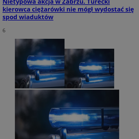
Nietypowa akcja w Zabrzu. Turecki
kierowca ciężarówki nie mógł wydostać się
spod wiaduktów
6