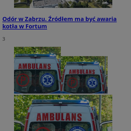
Odór w Zabrzu. Źródłem ma być awaria
kotła w Fortum
3