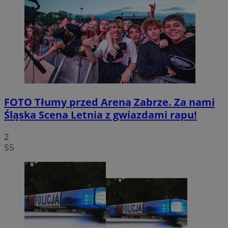
FOTO
Tłumy przed Areną Zabrze. Za nami
Śląska Scena Letnia z gwiazdami rapu!
2
55