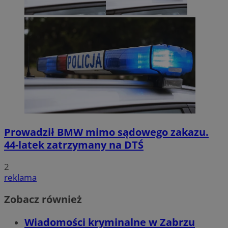
Prowadził BMW mimo sądowego zakazu.
44-latek zatrzymany na DTŚ
2
reklama
Zobacz również
Wiadomości kryminalne w Zabrzu