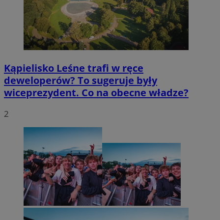
Kąpielisko Leśne trafi w ręce
deweloperów? To sugeruje były
wiceprezydent. Co na obecne władze?
2