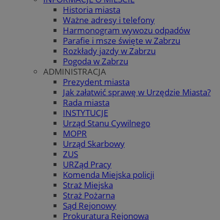
Historia miasta
Ważne adresy i telefony
Harmonogram wywozu odpadów
Parafie i msze święte w Zabrzu
Rozkłady jazdy w Zabrzu
Pogoda w Zabrzu
ADMINISTRACJA
Prezydent miasta
Jak załatwić sprawę w Urzędzie Miasta?
Rada miasta
INSTYTUCJE
Urząd Stanu Cywilnego
MOPR
Urząd Skarbowy
ZUS
URZąd Pracy
Komenda Miejska policji
Straż Miejska
Straż Pożarna
Sąd Rejonowy
Prokuratura Rejonowa